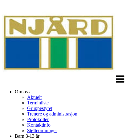
Veksle
navigasjon
Om oss
Aktuelt
Terminliste
Gruppestyret
Trenere og administrasjon
Protokoller
Kontaktinfo
Støtteordninger
Barn 3-13 år