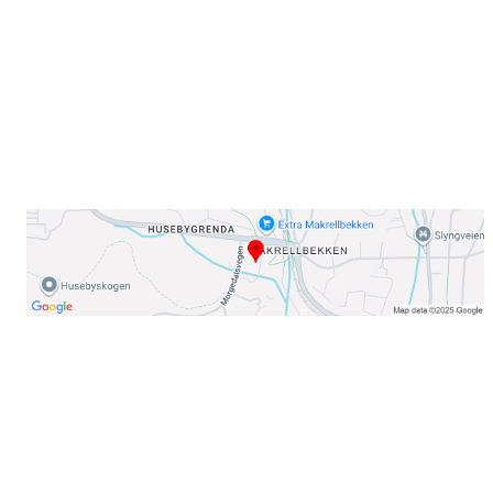
E-post: info@njaard.no
Telefon:
23 22 22 50
Organisasjonsnummer: 971435577
Her finner du oss