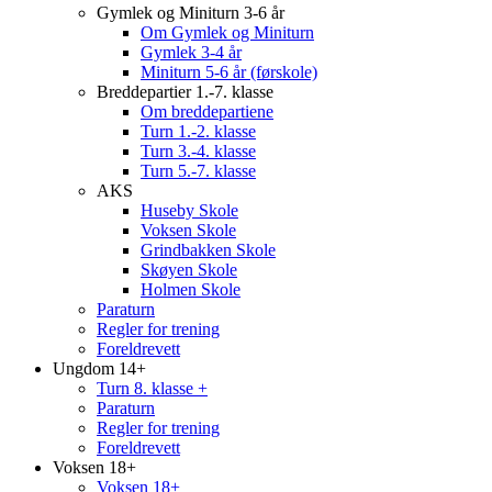
Gymlek og Miniturn 3-6 år
Om Gymlek og Miniturn
Gymlek 3-4 år
Miniturn 5-6 år (førskole)
Breddepartier 1.-7. klasse
Om breddepartiene
Turn 1.-2. klasse
Turn 3.-4. klasse
Turn 5.-7. klasse
AKS
Huseby Skole
Voksen Skole
Grindbakken Skole
Skøyen Skole
Holmen Skole
Paraturn
Regler for trening
Foreldrevett
Ungdom 14+
Turn 8. klasse +
Paraturn
Regler for trening
Foreldrevett
Voksen 18+
Voksen 18+