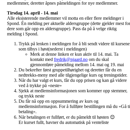
medlemmer, deretter åpnes påmeldingen for nye medlemmer.
Tirsdag 14. april - 14. mai
Alle eksisterende medlemmer vil motta en eller flere meldinger i
Spond. Én melding per aktuelle aldersgruppe (dette gjelder mest fo
dere som går opp en aldersgruppe). Pass da på å velge riktig
melding i Spond.
Trykk på lenken i meldingen for å bli sendt videre til kursene
som tilbys i høst(nederst i meldingen)
Merk at denne linken er kun aktiv til 14. mai. Ta
kontakt med
fredrik@njaard.no
om du skal
gjennomføre påmelding mellom 14. mai og 19. mai
Du bekrefter først gruppetilhørighet og deretter får du en
nedtrekks-meny med alle tilgjengelige kurs og treningstider.
Når du har valgt et kurs, får du opp prisen og kan gå videre
ved å trykke på «neste»
Sjekk at medlemsinformasjonen som kommer opp stemmer,
og trykk neste
Du får nå opp en oppsummering av kurs og
medlemsinformasjon. For å fullføre bestillingen må du «Gå ti
betaling».
Når betalingen er fullført, er du påmeldt til høsten 😊
Er kurset fullt, havner du automatisk på venteliste