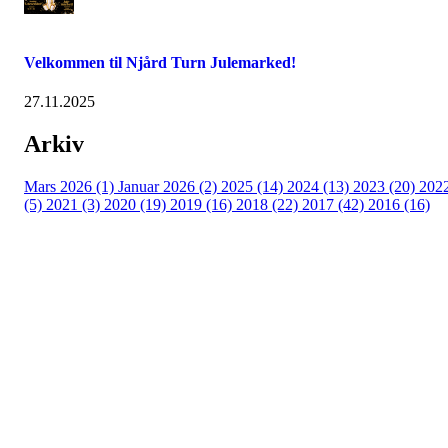
Velkommen til Njård Turn Julemarked!
27.11.2025
Arkiv
Mars 2026 (1)
Januar 2026 (2)
2025 (14)
2024 (13)
2023 (20)
202
(5)
2021 (3)
2020 (19)
2019 (16)
2018 (22)
2017 (42)
2016 (16)
Velkommen til Njård
Sammen blir vi best!
Sørkedalsveien 106,
0378 Oslo