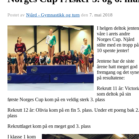
Postet av
Njård - Gymnastikk og turn
den
7. mai 2018
I helgen deltok jente
våre i arets andre
Norges Cup. Njård
stilte med en tropp på
10 spente jenter!
Jentene har de siste
årene hatt meget god
fremgang og det syne
på resultatene:
Rekrutt 11 år: Victori
som deltok på sin
første Norges Cup kom på en veldig sterk 3. plass
Rekrutt 12 år: Olivia kom på en fin 5. plass. Under ett poeng bak 2
plass
Rekruttlaget kom på en meget god 3. plass
I klasse 1 kom