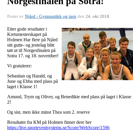
Norgesfinalen på Sotra!
Postet av
Njård - Gymnastikk og turn
den
24. okt 2018
Etter gode resultater i
Kretsmesterskapet på
Holmen Har flere på Njård
sitt gutte- og jentelag blitt
tatt ut til Norgesfinalen på
Sotra 17. og 18. november!
Vi gratulerer:
Sebastian og Harald, og
June og Ebba med plass på
laget i Klasse 1!
Amund, Trym og Oliver, og Benedikte med plass på laget i Klasse
2!
Og sist, men ikke minst Thea som 2. reserve
Resultater fra KM på Holmen finner dere her
https://live.sporteventsystems.se/Score/WebScore/1596