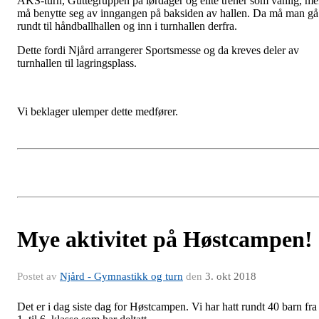
AKS-turn, Guttegruppen på lørdager og elite trener som vanlig, m
må benytte seg av inngangen på baksiden av hallen. Da må man gå
rundt til håndballhallen og inn i turnhallen derfra.
Dette fordi Njård arrangerer Sportsmesse og da kreves deler av
turnhallen til lagringsplass.
Vi beklager ulemper dette medfører.
Mye aktivitet på Høstcampen!
Postet av
Njård - Gymnastikk og turn
den
3. okt 2018
Det er i dag siste dag for Høstcampen. Vi har hatt rundt 40 barn fra