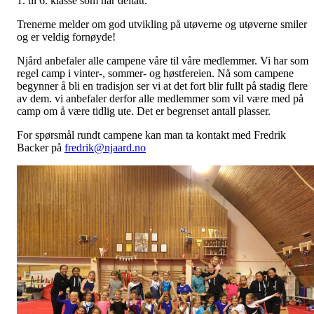
1. til 6. klasse som har deltatt.
Trenerne melder om god utvikling på utøverne og utøverne smiler
og er veldig fornøyde!
Njård anbefaler alle campene våre til våre medlemmer. Vi har som
regel camp i vinter-, sommer- og høstfereien. Nå som campene
begynner å bli en tradisjon ser vi at det fort blir fullt på stadig flere
av dem. vi anbefaler derfor alle medlemmer som vil være med på
camp om å være tidlig ute. Det er begrenset antall plasser.
For spørsmål rundt campene kan man ta kontakt med Fredrik
Backer på
fredrik@njaard.no