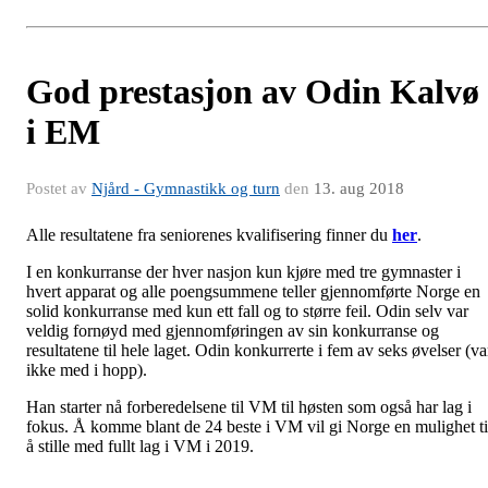
God prestasjon av Odin Kalvø
i EM
Postet av
Njård - Gymnastikk og turn
den
13. aug 2018
Alle resultatene fra seniorenes kvalifisering finner du
her
.
I en konkurranse der hver nasjon kun kjøre med tre gymnaster i
hvert apparat og alle poengsummene teller gjennomførte Norge en
solid konkurranse med kun ett fall og to større feil. Odin selv var
veldig fornøyd med gjennomføringen av sin konkurranse og
resultatene til hele laget. Odin konkurrerte i fem av seks øvelser (va
ikke med i hopp).
Han starter nå forberedelsene til VM til høsten som også har lag i
fokus. Å komme blant de 24 beste i VM vil gi Norge en mulighet ti
å stille med fullt lag i VM i 2019.