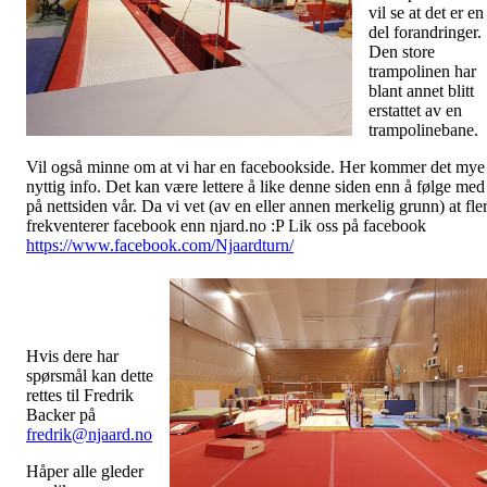
vil se at det er en
del forandringer.
Den store
trampolinen har
blant annet blitt
erstattet av en
trampolinebane.
Vil også minne om at vi har en facebookside. Her kommer det mye
nyttig info. Det kan være lettere å like denne siden enn å følge med
på nettsiden vår. Da vi vet (av en eller annen merkelig grunn) at fle
frekventerer facebook enn njard.no :P Lik oss på facebook
https://www.facebook.com/Njaardturn/
Hvis dere har
spørsmål kan dette
rettes til Fredrik
Backer på
fredrik@njaard.no
Håper alle gleder