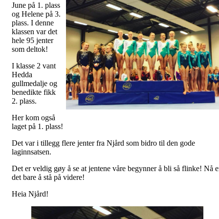
June på 1. plass
og Helene på 3.
plass. I denne
klassen var det
hele 95 jenter
som deltok!
I klasse 2 vant
Hedda
gullmedalje og
benedikte fikk
2. plass.
Her kom også
laget på 1. plass!
Det var i tillegg flere jenter fra Njård som bidro til den gode
laginnsatsen.
Det er veldig gøy å se at jentene våre begynner å bli så flinke! Nå e
det bare å stå på videre!
Heia Njård!