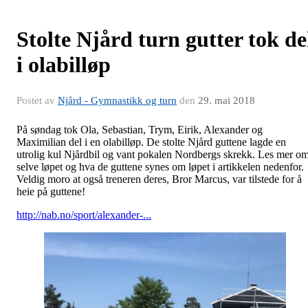
Stolte Njård turn gutter tok de
i olabilløp
Postet av
Njård - Gymnastikk og turn
den
29. mai 2018
På søndag tok Ola, Sebastian, Trym, Eirik, Alexander og
Maximilian del i en olabilløp. De stolte Njård guttene lagde en
utrolig kul Njårdbil og vant pokalen Nordbergs skrekk. Les mer o
selve løpet og hva de guttene synes om løpet i artikkelen nedenfor.
Veldig moro at også treneren deres, Bror Marcus, var tilstede for å
heie på guttene!
http://nab.no/sport/alexander-...