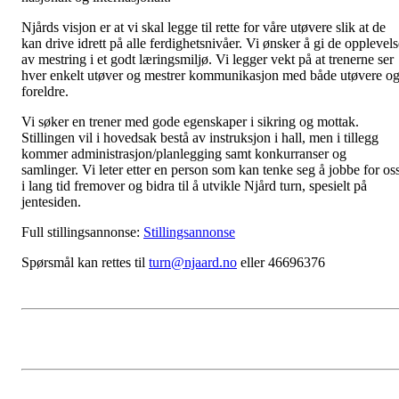
Njårds visjon er at vi skal legge til rette for våre utøvere slik at de
kan drive idrett på alle ferdighetsnivåer. Vi ønsker å gi de opplevels
av mestring i et godt læringsmiljø. Vi legger vekt på at trenerne ser
hver enkelt utøver og mestrer kommunikasjon med både utøvere o
foreldre.
Vi søker en trener med gode egenskaper i sikring og mottak.
Stillingen vil i hovedsak bestå av instruksjon i hall, men i tillegg
kommer administrasjon/planlegging samt konkurranser og
samlinger. Vi leter etter en person som kan tenke seg å jobbe for os
i lang tid fremover og bidra til å utvikle Njård turn, spesielt på
jentesiden.
Full stillingsannonse:
Stillingsannonse
Spørsmål kan rettes til
turn@njaard.no
eller 46696376