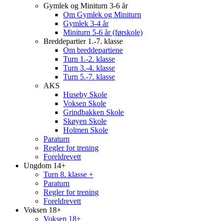
Gymlek og Miniturn 3-6 år
Om Gymlek og Miniturn
Gymlek 3-4 år
Miniturn 5-6 år (førskole)
Breddepartier 1.-7. klasse
Om breddepartiene
Turn 1.-2. klasse
Turn 3.-4. klasse
Turn 5.-7. klasse
AKS
Huseby Skole
Voksen Skole
Grindbakken Skole
Skøyen Skole
Holmen Skole
Paraturn
Regler for trening
Foreldrevett
Ungdom 14+
Turn 8. klasse +
Paraturn
Regler for trening
Foreldrevett
Voksen 18+
Voksen 18+