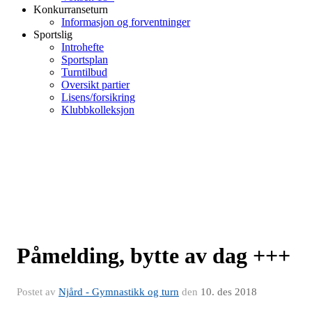
Konkurranseturn
Informasjon og forventninger
Sportslig
Introhefte
Sportsplan
Turntilbud
Oversikt partier
Lisens/forsikring
Klubbkolleksjon
Påmelding, bytte av dag +++
Postet av
Njård - Gymnastikk og turn
den
10. des 2018