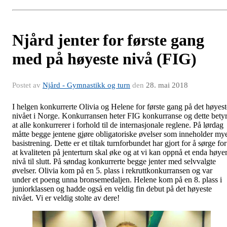
Njård jenter for første gang
med på høyeste nivå (FIG)
Postet av
Njård - Gymnastikk og turn
den
28. mai 2018
I helgen konkurrerte Olivia og Helene for første gang på det høyest
nivået i Norge. Konkurransen heter FIG konkurranse og dette bety
at alle konkurrerer i forhold til de internasjonale reglene. På lørdag
måtte begge jentene gjøre obligatoriske øvelser som inneholder my
basistrening. Dette er et tiltak turnforbundet har gjort for å sørge for
at kvaliteten på jenterturn skal øke og at vi kan oppnå et enda høye
nivå til slutt. På søndag konkurrerte begge jenter med selvvalgte
øvelser. Olivia kom på en 5. plass i rekruttkonkurransen og var
under et poeng unna bronsemedaljen. Helene kom på en 8. plass i
juniorklassen og hadde også en veldig fin debut på det høyeste
nivået. Vi er veldig stolte av dere!