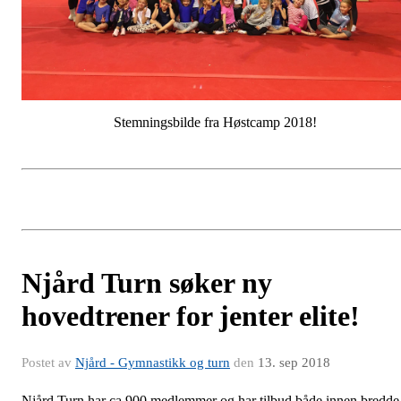
Stemningsbilde fra Høstcamp 2018!
Njård Turn søker ny
hovedtrener for jenter elite!
Postet av
Njård - Gymnastikk og turn
den
13. sep 2018
Njård Turn har ca 900 medlemmer og har tilbud både innen bredde