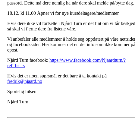
passord. Dette må dere nemlig ha når dere skal melde på/bytte dag.
18.12. kl 11.00 Åpner vi for nye kursdeltagere/medlemmer.
Hvis dere ikke vil fortsette i Njård Turn er det fint om vi får beskjed
så skal vi fjerne dere fra listene våre.
Vi anbefaler alle medlemmer å holde seg oppdatert på våre nettside
og facebooksider. Her kommer det en del info som ikke kommer p
epost.
Njård Turn facebook:
https://www.facebook.com/Njaardturn/?
ref=br_rs
Hvis det er noen spørsmål er det bare å ta kontakt på
fredrik@njaard.no
Sportslig hilsen
Njård Turn