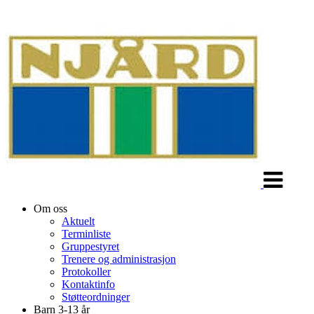
Veksle
navigasjon
Om oss
Aktuelt
Terminliste
Gruppestyret
Trenere og administrasjon
Protokoller
Kontaktinfo
Støtteordninger
Barn 3-13 år