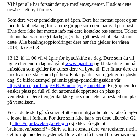
Vi håper alle har forstått det nye medlemssystemet. Husk at dette
også er helt nytt for oss.
Som dere vet er påmeldingen nå åpen. Dere har mottatt epost og s
med link til betaling for samme gruppe som dere har gått på i høst.
Hvis dere ikke har mottatt info må dere kontakte oss snarest. Tekst
i denne har vært meget dårlig og vi har gitt beskjed til teknisk om
dette. Alle betalingsoppfordringer dere har fått gjelder for våren
2019, ikke 2018.
13.12. kl 11.00 vil vi åpne for bytte/skifte av dag. Dere som da vil
bytte eller endre dag må gå til
www.njard.no
og klikke dere inn på
infosiden som gjelder for kurset dere vil bytte til. Der finner dere en
link hvor det står «meld på her» Klikk på den som gjelder for ønske
dag. Se bildeeksempel på innlogging-/påmeldingssiden vår
https://turn.njaard.no/p/30928/innloggingpamelding
Er gruppen der
ønsker plass på full vil det automatisk opprettes en plass på
ventelisten. Dere trenger da ikke gi oss noen ekstra beskjed om pla
på ventelisten.
For at dette skal gå så smertefritt som mulig anbefaler vi alle å prøv
å logge inn i forkant. For dere som ikke har gjort dette allerede: Gå
til
https://njard.weborg.no/login
og klikk på «glemt
brukernavn/passord?» Skriv så inn eposten dere var registrert med i
det forrige medlemssystemet. Dere vil da få tilsendt brukernavn og