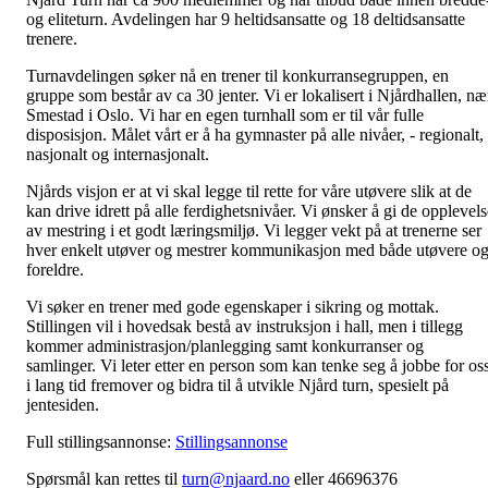
og eliteturn. Avdelingen har 9 heltidsansatte og 18 deltidsansatte
trenere.
Turnavdelingen søker nå en trener til konkurransegruppen, en
gruppe som består av ca 30 jenter. Vi er lokalisert i Njårdhallen, næ
Smestad i Oslo. Vi har en egen turnhall som er til vår fulle
disposisjon. Målet vårt er å ha gymnaster på alle nivåer, - regionalt,
nasjonalt og internasjonalt.
Njårds visjon er at vi skal legge til rette for våre utøvere slik at de
kan drive idrett på alle ferdighetsnivåer. Vi ønsker å gi de opplevels
av mestring i et godt læringsmiljø. Vi legger vekt på at trenerne ser
hver enkelt utøver og mestrer kommunikasjon med både utøvere o
foreldre.
Vi søker en trener med gode egenskaper i sikring og mottak.
Stillingen vil i hovedsak bestå av instruksjon i hall, men i tillegg
kommer administrasjon/planlegging samt konkurranser og
samlinger. Vi leter etter en person som kan tenke seg å jobbe for os
i lang tid fremover og bidra til å utvikle Njård turn, spesielt på
jentesiden.
Full stillingsannonse:
Stillingsannonse
Spørsmål kan rettes til
turn@njaard.no
eller 46696376