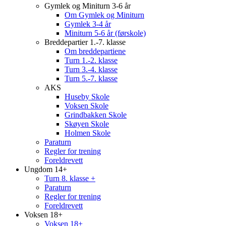
Gymlek og Miniturn 3-6 år
Om Gymlek og Miniturn
Gymlek 3-4 år
Miniturn 5-6 år (førskole)
Breddepartier 1.-7. klasse
Om breddepartiene
Turn 1.-2. klasse
Turn 3.-4. klasse
Turn 5.-7. klasse
AKS
Huseby Skole
Voksen Skole
Grindbakken Skole
Skøyen Skole
Holmen Skole
Paraturn
Regler for trening
Foreldrevett
Ungdom 14+
Turn 8. klasse +
Paraturn
Regler for trening
Foreldrevett
Voksen 18+
Voksen 18+