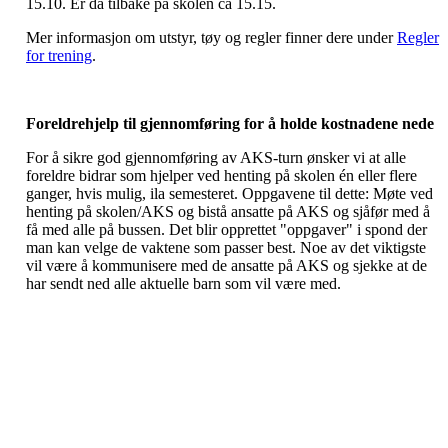
15.10. Er da tilbake på skolen ca 15.15.
Mer informasjon om utstyr, tøy og regler finner dere under
Regler
for trening
.
Foreldrehjelp til gjennomføring for å holde kostnadene nede
For å sikre god gjennomføring av AKS-turn ønsker vi at alle
foreldre bidrar som hjelper ved henting på skolen én eller flere
ganger, hvis mulig, ila semesteret. Oppgavene til dette: Møte ved
henting på skolen/AKS og bistå ansatte på AKS og sjåfør med å
få med alle på bussen. Det blir opprettet "oppgaver" i spond der
man kan velge de vaktene som passer best. Noe av det viktigste
vil være å kommunisere med de ansatte på AKS og sjekke at de
har sendt ned alle aktuelle barn som vil være med.