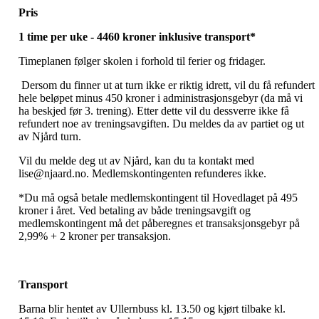
Pris
1 time per uke - 4460 kroner inklusive transport*
Timeplanen følger skolen i forhold til ferier og fridager.
Dersom du finner ut at turn ikke er riktig idrett, vil du få refundert
hele beløpet minus 450 kroner i administrasjonsgebyr (da må vi
ha beskjed før 3. trening). Etter dette vil du dessverre ikke få
refundert noe av treningsavgiften. Du meldes da av partiet og ut
av Njård turn.
Vil du melde deg ut av Njård, kan du ta kontakt med
lise@njaard.no. Medlemskontingenten refunderes ikke.
*Du må også betale medlemskontingent til Hovedlaget på 495
kroner i året. Ved betaling av både treningsavgift og
medlemskontingent må det påberegnes et transaksjonsgebyr på
2,99% + 2 kroner per transaksjon.
Transport
Barna blir hentet av Ullernbuss kl. 13.50 og kjørt tilbake kl.