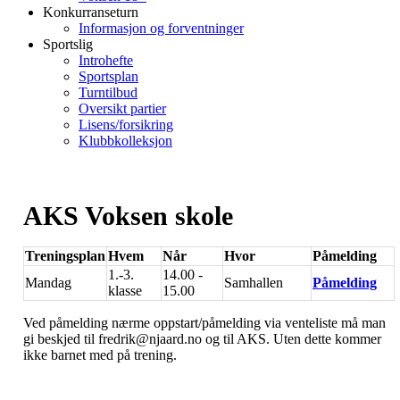
Konkurranseturn
Informasjon og forventninger
Sportslig
Introhefte
Sportsplan
Turntilbud
Oversikt partier
Lisens/forsikring
Klubbkolleksjon
AKS Voksen skole
Treningsplan
Hvem
Når
Hvor
Påmelding
1.-3.
14.00 -
Mandag
Samhallen
Påmelding
klasse
15.00
Ved påmelding nærme oppstart/påmelding via venteliste må man
gi beskjed til fredrik@njaard.no og til AKS. Uten dette kommer
ikke barnet med på trening.