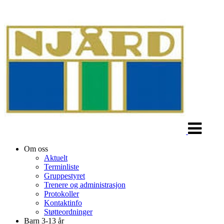
Veksle
navigasjon
Om oss
Aktuelt
Terminliste
Gruppestyret
Trenere og administrasjon
Protokoller
Kontaktinfo
Støtteordninger
Barn 3-13 år