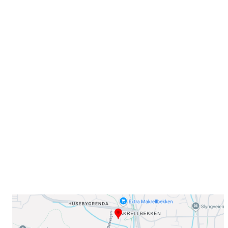
Velkommen til Njård
Sammen blir vi best!
Sørkedalsveien 106,
0378 Oslo
E-post: info@njaard.no
Telefon:
23 22 22 50
Organisasjonsnummer: 971435577
Her finner du oss