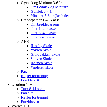
Gymlek og Miniturn 3-6 år
Om Gymlek og Miniturn
Gymlek 3-4 år
Miniturn 5-6 år (førskole)
Breddepartier 1.-7. klasse
Om breddepartiene
Turn 1.-2. klasse
Turn 3.-4. klasse
Turn 5.-7. klasse
AKS
Huseby Skole
Voksen Skole
Grindbakken Skole
Skøyen Skole
Holmen Skole
Vinderen skole
Paraturn
Regler for trening
Foreldrevett
Ungdom 14+
Turn 8. klasse +
Paraturn
Regler for trening
Foreldrevett
Voksen 18+