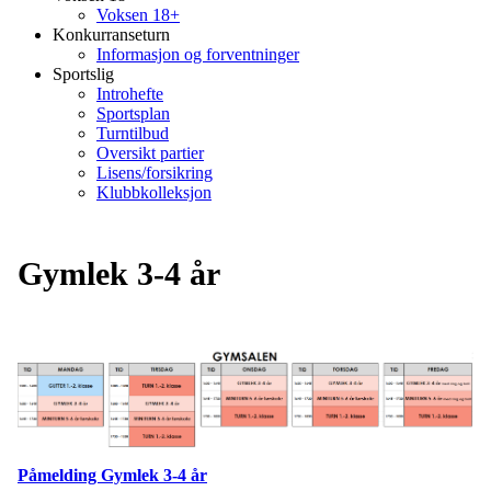
Voksen 18+
Konkurranseturn
Informasjon og forventninger
Sportslig
Introhefte
Sportsplan
Turntilbud
Oversikt partier
Lisens/forsikring
Klubbkolleksjon
Gymlek 3-4 år
Påmelding Gymlek 3-4 år