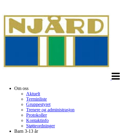
Veksle
navigasjon
Om oss
Aktuelt
Terminliste
Gruppestyret
Trenere og administrasjon
Protokoller
Kontaktinfo
Støtteordninger
Barn 3-13 år