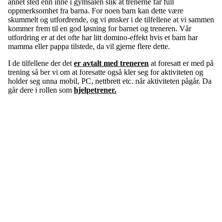
annet sted enn inne i gymsalen slik at trenerne får full
oppmerksomhet fra barna. For noen barn kan dette være
skummelt og utfordrende, og vi ønsker i de tilfellene at vi sammen
kommer frem til en god løsning for barnet og treneren. Vår
utfordring er at det ofte har litt domino-effekt hvis et barn har
mamma eller pappa tilstede, da vil gjerne flere dette.
I de tilfellene der det
er avtalt med treneren
at foresatt er med på
trening så ber vi om at foresatte også kler seg for aktiviteten og
holder seg unna mobil, PC, nettbrett etc. når aktiviteten pågår. Da
går dere i rollen som
hjelpetrener.
Velkommen til Njård