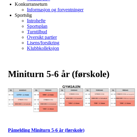
Konkurranseturn
Informasjon og forventninger
Sportslig
Introhefte
Sportsplan
Turntilbud
Oversikt partier
Lisens/forsikring
Klubbkolleksjon
Miniturn 5-6 år (førskole)
Påmelding Miniturn 5-6 år (førskole)