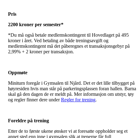
Pris
2200 kroner per semester*
*Du må også betale medlemskontingent til Hovedlaget på 495
kroner i året. Ved betaling av både treningsavgift og
medlemskontingent må det påberegnes et transaksjonsgebyr på
2,99% + 2 kroner per transaksjon.
Oppmøte
Miniturn foregår i Gymsalen til Njård. Det er det lille tilbygget på
høyresiden hvis man står på parkeringsplassen foran hallen. Barna
skal gå den dagen de er meldt på. Mer informasjon om utstyr, tøy
og regler finner dere under
Regler for trening
.
Foreldre på trening
Etter de to første ukene ønsker vi at foresatte oppholder seg et
annet sted enn inne i gymsalen slik at trenerne får full