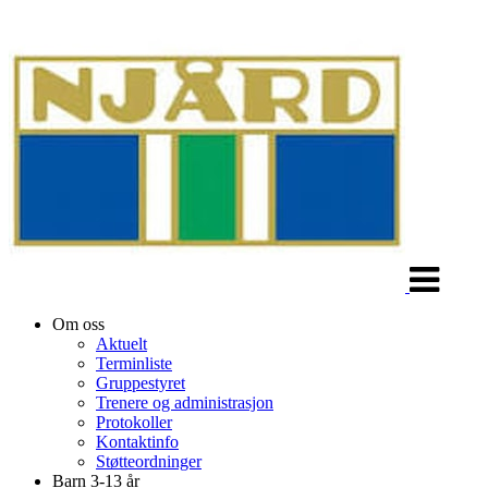
Veksle
navigasjon
Om oss
Aktuelt
Terminliste
Gruppestyret
Trenere og administrasjon
Protokoller
Kontaktinfo
Støtteordninger
Barn 3-13 år