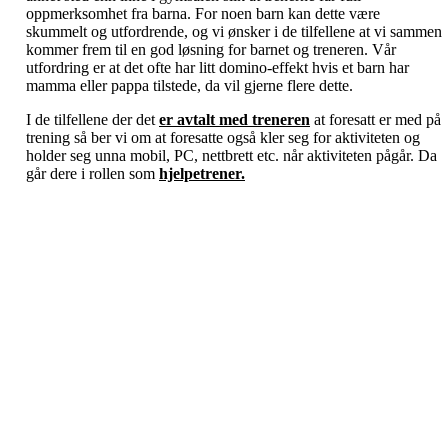
oppmerksomhet fra barna. For noen barn kan dette være
skummelt og utfordrende, og vi ønsker i de tilfellene at vi sammen
kommer frem til en god løsning for barnet og treneren. Vår
utfordring er at det ofte har litt domino-effekt hvis et barn har
mamma eller pappa tilstede, da vil gjerne flere dette.
I de tilfellene der det
er avtalt med treneren
at foresatt er med på
trening så ber vi om at foresatte også kler seg for aktiviteten og
holder seg unna mobil, PC, nettbrett etc. når aktiviteten pågår. Da
går dere i rollen som
hjelpetrener.
Velkommen til Njård