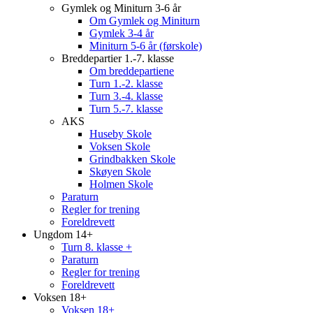
Gymlek og Miniturn 3-6 år
Om Gymlek og Miniturn
Gymlek 3-4 år
Miniturn 5-6 år (førskole)
Breddepartier 1.-7. klasse
Om breddepartiene
Turn 1.-2. klasse
Turn 3.-4. klasse
Turn 5.-7. klasse
AKS
Huseby Skole
Voksen Skole
Grindbakken Skole
Skøyen Skole
Holmen Skole
Paraturn
Regler for trening
Foreldrevett
Ungdom 14+
Turn 8. klasse +
Paraturn
Regler for trening
Foreldrevett
Voksen 18+
Voksen 18+