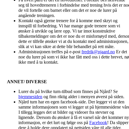
seg til hovedtreneren i forbindelse med trening hvis det er no
de vil fortelle om barnet eller om det er noe de lurer på
angående treningen.
Kontakt også gjerne trenere for å komme med skryt og
innspill til forbedring. Vi har mange gode trenere som vi
ønsker å utvikle og lære opp. Vi tar imot konstruktive
tilbakemeldinger om det er noe du er misfornøyd med, ders
dette er tilfelle ønsker vi at du kontakt med administrasjonen,
slik at vi kan sikre at dette blir behandlet på rett måte.
Administrasjonen treffes på e-post
fredrik@njaard.no
Er det
noe du lurer på som vi ikke har fått med oss i dette brevet, nø
ikke med å ta kontakt.
ANNET/ DIVERSE
Lurer du på hvilke turn-tilbud som finnes på Njård? Se
hjemmesiden
og finn riktig alder i menyen øverst på siden.
Njård turn har en egen facebook-side. Der legger vi ut den
samme informasjonen som vi legger ut på hjemmesidene vår
I tillegg legges det ut bilder og videoer fra stevner og
lignende. Dersom du ønsker å få et varsel når det kommer ny
informasjon, er det lurt og følge oss på
Facebook
! Da slipper
dere å holde dere oppdatert på nettsiden våre til alle tider.