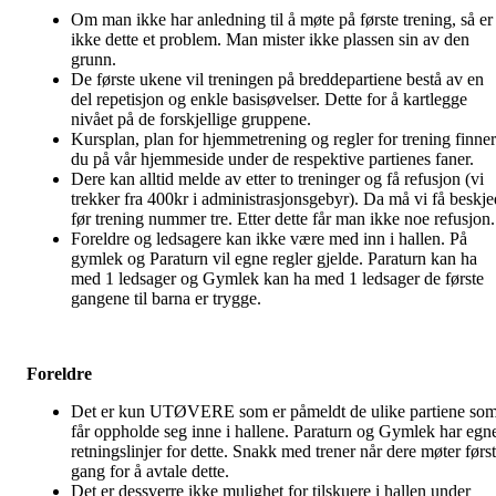
Om man ikke har anledning til å møte på første trening, så er
ikke dette et problem. Man mister ikke plassen sin av den
grunn.
De første ukene vil treningen på breddepartiene bestå av en
del repetisjon og enkle basisøvelser. Dette for å kartlegge
nivået på de forskjellige gruppene.
Kursplan, plan for hjemmetrening og regler for trening finner
du på vår hjemmeside under de respektive partienes faner.
Dere kan alltid melde av etter to treninger og få refusjon (vi
trekker fra 400kr i administrasjonsgebyr). Da må vi få beskje
før trening nummer tre. Etter dette får man ikke noe refusjon.
Foreldre og ledsagere kan ikke være med inn i hallen. På
gymlek og Paraturn vil egne regler gjelde. Paraturn kan ha
med 1 ledsager og Gymlek kan ha med 1 ledsager de første
gangene til barna er trygge.
Foreldre
Det er kun UTØVERE som er påmeldt de ulike partiene so
får oppholde seg inne i hallene. Paraturn og Gymlek har egn
retningslinjer for dette. Snakk med trener når dere møter førs
gang for å avtale dette.
Det er dessverre ikke mulighet for tilskuere i hallen under