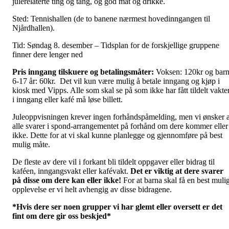
julerelaterte ting og tang, og god mat og drikke.
Sted: Tennishallen (de to banene nærmest hovedinngangen til
Njårdhallen).
Tid: Søndag 8. desember – Tidsplan for de forskjellige gruppene
finner dere lenger ned
Pris inngang tilskuere og betalingsmåter:
Voksen: 120kr og bar
6-17 år: 60kr. Det vil kun være mulig å betale inngang og kjøp i
kiosk med Vipps. Alle som skal se på som ikke har fått tildelt vakte
i inngang eller kafé må løse billett.
Juleoppvisningen krever ingen forhåndspåmelding, men vi ønsker a
alle svarer i spond-arrangementet på forhånd om dere kommer eller
ikke. Dette for at vi skal kunne planlegge og gjennomføre på best
mulig måte.
De fleste av dere vil i forkant bli tildelt oppgaver eller bidrag til
kaféen, inngangsvakt eller kafévakt.
Det er viktig at dere svarer
på disse om dere kan eller ikke!
For at barna skal få en best muli
opplevelse er vi helt avhengig av disse bidragene.
*Hvis dere ser noen grupper vi har glemt eller oversett er det
fint om dere gir oss beskjed*