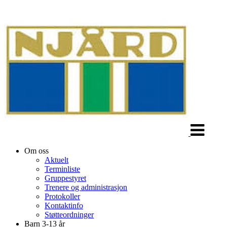
Veksle
navigasjon
Om oss
Aktuelt
Terminliste
Gruppestyret
Trenere og administrasjon
Protokoller
Kontaktinfo
Støtteordninger
Barn 3-13 år