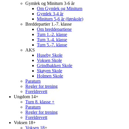
Gymlek og Miniturn 3-6 år
Om Gymlek og Miniturn
Gymlek 3-4 år
Miniturn 5-6 år (førskole)
Breddepartier 1.-7. klasse
Om breddepartiene
Turn 1.-2. klasse
Turn 3.-4. klasse
Turn 5.-7. klasse
AKS
Huseby Skole
Voksen Skole
Grindbakken Skole
Skøyen Skole
Holmen Skole
Paraturn
Regler for trening
Foreldrevett
Ungdom 14+
Turn 8. klasse +
Paraturn
Regler for trening
Foreldrevett
Voksen 18+
Voksen 18+