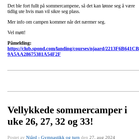
Det ble fort fullt på sommercampene, så det kan lønne seg å være
tidlig ute hvis man vil sikre seg plass.
Mer info om campen kommer når det nærmer seg.
Vel møtt!
Påmelding:
https://club.spond.com/landing/courses/njaard/2213F6B641C
9A5AA28675381A54F2F
Vellykkede sommercamper i
uke 26, 27, 32 og 33!
Postet av
Njård - Gymnastikk og turn
den
27. aug 2024