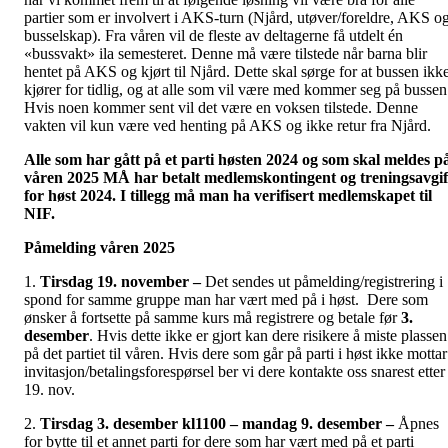
partier som er involvert i AKS-turn (Njård, utøver/foreldre, AKS o
busselskap). Fra våren vil de fleste av deltagerne få utdelt én
«bussvakt» ila semesteret. Denne må være tilstede når barna blir
hentet på AKS og kjørt til Njård. Dette skal sørge for at bussen ikk
kjører for tidlig, og at alle som vil være med kommer seg på bussen
Hvis noen kommer sent vil det være en voksen tilstede. Denne
vakten vil kun være ved henting på AKS og ikke retur fra Njård.
Alle som har gått på et parti høsten 2024 og som skal meldes p
våren 2025 MÅ har betalt medlemskontingent og treningsavgif
for høst 2024. I tillegg må man ha verifisert medlemskapet til
NIF.
Påmelding våren 2025
1.
Tirsdag 19. november –
Det sendes ut påmelding/registrering i
spond for samme gruppe man har vært med på i høst. Dere som
ønsker å fortsette på samme kurs må registrere og betale før
3.
desember
. Hvis dette ikke er gjort kan dere risikere å miste plassen
på det partiet til våren. Hvis dere som går på parti i høst ikke mottar
invitasjon/betalingsforespørsel ber vi dere kontakte oss snarest etter
19. nov.
2.
Tirsdag 3. desember kl1100 – mandag 9. desember –
Åpnes
for bytte til et annet parti for dere som har vært med på et parti