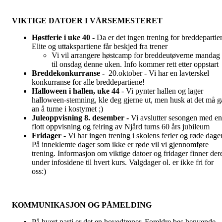
VIKTIGE DATOER I VÅRSEMESTERET
Høstferie i uke 40 -
Da er det ingen trening for breddepartier
Elite og uttakspartiene får beskjed fra trener
Vi vil arrangere høstcamp for breddeutøverne mandag
til onsdag denne uken. Info kommer rett etter oppstart
Breddekonkurranse -
20.oktober - Vi har en lavterskel
konkurranse for alle breddepartiene!
Halloween i hallen, uke 44
- Vi pynter hallen og lager
halloween-stemning, kle deg gjerne ut, men husk at det må g
an å turne i kostymet ;)
Juleoppvisning 8. desember -
Vi avslutter sesongen med en
flott oppvisning og feiring av Njård turns 60 års jubileum
Fridager -
Vi har ingen trening i skolens ferier og røde dager
På inneklemte dager som ikke er røde vil vi gjennomføre
trening. Informasjon om viktige datoer og fridager finner der
under infosidene til hvert kurs. Valgdager ol. er ikke fri for
oss:)
KOMMUNIKASJON OG PÅMELDING
På hvert parti er det en hovedtrener. Foreldre bes henvende