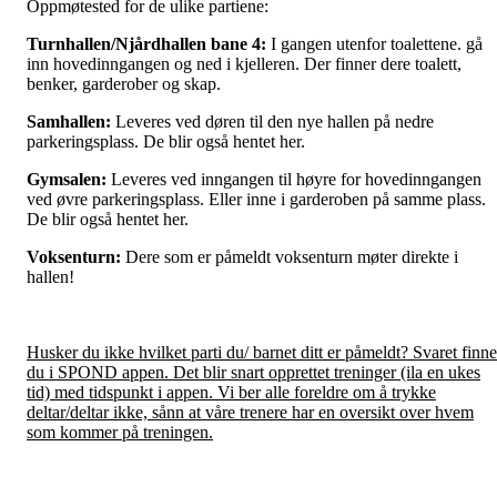
Oppmøtested for de ulike partiene:
Turnhallen/Njårdhallen bane 4:
I gangen utenfor toalettene. gå
inn hovedinngangen og ned i kjelleren. Der finner dere toalett,
benker, garderober og skap.
Samhallen:
Leveres ved døren til den nye hallen på nedre
parkeringsplass. De blir også hentet her.
Gymsalen:
Leveres ved inngangen til høyre for hovedinngangen
ved øvre parkeringsplass. Eller inne i garderoben på samme plass.
De blir også hentet her.
Voksenturn:
Dere som er påmeldt voksenturn møter direkte i
hallen!
Husker du ikke hvilket parti du/ barnet ditt er påmeldt? Svaret finne
du i SPOND appen. Det blir snart opprettet treninger (ila en ukes
tid) med tidspunkt i appen. Vi ber alle foreldre om å trykke
deltar/deltar ikke, sånn at våre trenere har en oversikt over hvem
som kommer på treningen.