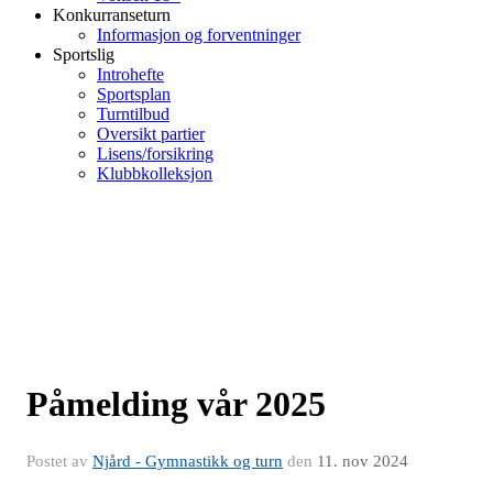
Konkurranseturn
Informasjon og forventninger
Sportslig
Introhefte
Sportsplan
Turntilbud
Oversikt partier
Lisens/forsikring
Klubbkolleksjon
Påmelding vår 2025
Postet av
Njård - Gymnastikk og turn
den
11. nov 2024