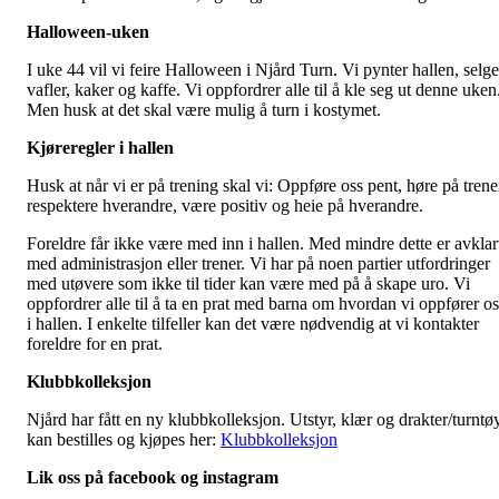
Halloween-uken
I uke 44 vil vi feire Halloween i Njård Turn. Vi pynter hallen, selge
vafler, kaker og kaffe. Vi oppfordrer alle til å kle seg ut denne uken
Men husk at det skal være mulig å turn i kostymet.
Kjøreregler i hallen
Husk at når vi er på trening skal vi: Oppføre oss pent, høre på trene
respektere hverandre, være positiv og heie på hverandre.
Foreldre får ikke være med inn i hallen. Med mindre dette er avklar
med administrasjon eller trener. Vi har på noen partier utfordringer
med utøvere som ikke til tider kan være med på å skape uro. Vi
oppfordrer alle til å ta en prat med barna om hvordan vi oppfører os
i hallen. I enkelte tilfeller kan det være nødvendig at vi kontakter
foreldre for en prat.
Klubbkolleksjon
Njård har fått en ny klubbkolleksjon. Utstyr, klær og drakter/turntø
kan bestilles og kjøpes her:
Klubbkolleksjon
Lik oss på facebook og instagram