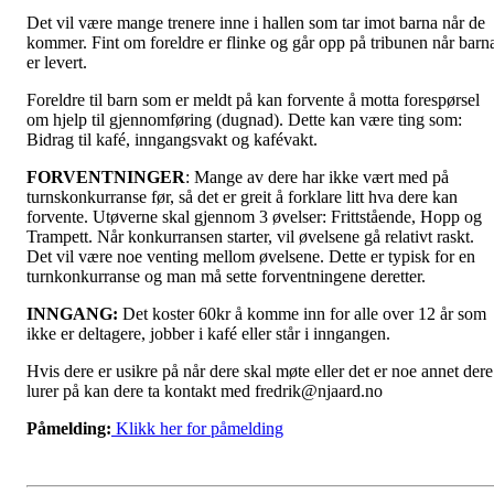
Det vil være mange trenere inne i hallen som tar imot barna når de
kommer. Fint om foreldre er flinke og går opp på tribunen når barn
er levert.
Foreldre til barn som er meldt på kan forvente å motta forespørsel
om hjelp til gjennomføring (dugnad). Dette kan være ting som:
Bidrag til kafé, inngangsvakt og kafévakt.
FORVENTNINGER
: Mange av dere har ikke vært med på
turnskonkurranse før, så det er greit å forklare litt hva dere kan
forvente. Utøverne skal gjennom 3 øvelser: Frittstående, Hopp og
Trampett. Når konkurransen starter, vil øvelsene gå relativt raskt.
Det vil være noe venting mellom øvelsene. Dette er typisk for en
turnkonkurranse og man må sette forventningene deretter.
INNGANG:
Det koster 60kr å komme inn for alle over 12 år som
ikke er deltagere, jobber i kafé eller står i inngangen.
Hvis dere er usikre på når dere skal møte eller det er noe annet dere
lurer på kan dere ta kontakt med fredrik@njaard.no
Påmelding:
Klikk her for påmelding