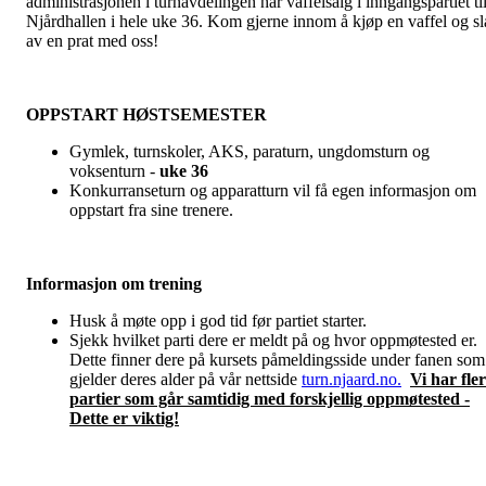
administrasjonen i turnavdelingen har vaffelsalg i inngangspartiet ti
Njårdhallen i hele uke 36. Kom gjerne innom å kjøp en vaffel og sl
av en prat med oss!
OPPSTART HØSTSEMESTER
Gymlek, turnskoler, AKS, paraturn, ungdomsturn og
voksenturn -
uke 36
Konkurranseturn og apparatturn vil få egen informasjon om
oppstart fra sine trenere.
Informasjon om trening
Husk å møte opp i god tid før partiet starter.
Sjekk hvilket parti dere er meldt på og hvor oppmøtested er.
Dette finner dere på kursets påmeldingsside under fanen som
gjelder deres alder på vår nettside
turn.njaard.no.
Vi har fle
partier som går samtidig med forskjellig oppmøtested -
Dette er viktig!