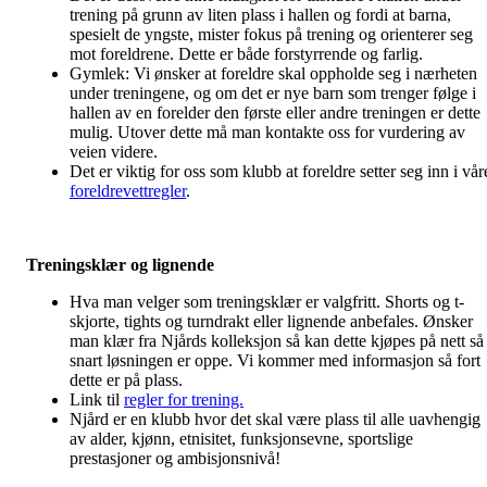
trening på grunn av liten plass i hallen og fordi at barna,
spesielt de yngste, mister fokus på trening og orienterer seg
mot foreldrene. Dette er både forstyrrende og farlig.
Gymlek: Vi ønsker at foreldre skal oppholde seg i nærheten
under treningene, og om det er nye barn som trenger følge i
hallen av en forelder den første eller andre treningen er dette
mulig. Utover dette må man kontakte oss for vurdering av
veien videre.
Det er viktig for oss som klubb at foreldre setter seg inn i vår
foreldrevettregler
.
Treningsklær og lignende
Hva man velger som treningsklær er valgfritt. Shorts og t-
skjorte, tights og turndrakt eller lignende anbefales. Ønsker
man klær fra Njårds kolleksjon så kan dette kjøpes på nett så
snart løsningen er oppe. Vi kommer med informasjon så fort
dette er på plass.
Link til
regler for trening.
Njård er en klubb hvor det skal være plass til alle uavhengig
av alder, kjønn, etnisitet, funksjonsevne, sportslige
prestasjoner og ambisjonsnivå!