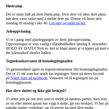
Høstcamp
Det er snart fullt på årets Høstcamp. Hvis dere vil sikre dere plass
bør dere være raske med å melde dere på. Denne vil finne sted
mandag til onsdag i uke 40.
Les mer og meld på her.
Juleoppvisning
Vi er i gang med planleggingen av årets juleoppvisning.
Oppvisningen er som vanlig i Håndballhallen søndag 8. desember.
HOLD AV DATO! Nytt av året er blant annet at vi kjører på med e
lite julemarked utenfor hallen.
Tegnekonkurranse til honningdugnaden
Vi gjennomfører igjen en tegnekonkurranse ifm honningdugnaden.
Det er 15 stk som har sendt inn tegninger. Stem på deres favoritt
på
Njård Turn på facebook
. Vinneren vil få tegningen sin på
honningglassene.
Har dere sluttet og ikke gitt beskjed?
Vi setter pris på om dere som er meldt på høstens partier, men som
av en eller annen grunn har valgt å slutte, gir oss beskjed. Vi har på
enkelte partier venteliste, og vil gjerne ha med flest mulig.