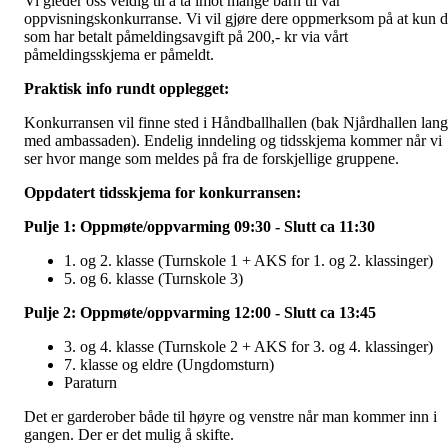
Vi gleder oss veldig til å ta imot mange barn til vår
oppvisningskonkurranse. Vi vil gjøre dere oppmerksom på at kun 
som har betalt påmeldingsavgift på 200,- kr via vårt
påmeldingsskjema er påmeldt.
Praktisk info rundt opplegget:
Konkurransen vil finne sted i Håndballhallen (bak Njårdhallen lang
med ambassaden). Endelig inndeling og tidsskjema kommer når vi
ser hvor mange som meldes på fra de forskjellige gruppene.
Oppdatert tidsskjema for konkurransen:
Pulje 1: Oppmøte/oppvarming 09:30 - Slutt ca 11:30
1. og 2. klasse (Turnskole 1 + AKS for 1. og 2. klassinger)
5. og 6. klasse (Turnskole 3)
Pulje 2: Oppmøte/oppvarming 12:00 - Slutt ca 13:45
3. og 4. klasse (Turnskole 2 + AKS for 3. og 4. klassinger)
7. klasse og eldre (Ungdomsturn)
Paraturn
Det er garderober både til høyre og venstre når man kommer inn i
gangen. Der er det mulig å skifte.