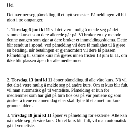
Hei,
Det nærmer seg påmelding til et nytt semester. Påmeldingen vil bli
gjort i tre omganger.
1.
Torsdag 6 juni kl 11
vil det være mulig å melde seg på det
samme kurset som dere allerede går på. Vi bruker en ny metode
denne gangen som gjør at dere bruker et innmeldingsskjema. Dette
blir sendt ut i spond, ved påmelding vil dere få mulighet til å gjøre
en betaling, når betalingen er gjennomført vil dere få plassen.
Påmelding til samme kurs må gjøres innen fristen 13 juni kl 11, om
ikke blir plassen åpen for alle medlemmer.
2.
Torsdag 13 juni kl 11
åpner påmelding til alle våre kurs. Nå vil
det altså være mulig å melde seg på andre kurs. Om et kurs blir fult
vil man automatisk gå til venteliste. Påmelding er kun for
medlemmer som har gått på turn hos oss på vår partiene og som
ønsker å trene en annen dag eller skal flytte til et annet turnkurs
grunnet alder .
3.
Tirsdag 18 juni kl 11
åpner vi påmelding for eksterne. Alle kan
nå melde seg på våre kurs. Om et kurs blir fult, vil man automatisk
gå til venteliste.