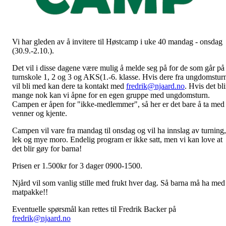
Vi har gleden av å invitere til Høstcamp i uke 40 mandag - onsdag
(30.9.-2.10.).
Det vil i disse dagene være mulig å melde seg på for de som går på
turnskole 1, 2 og 3 og AKS(1.-6. klasse. Hvis dere fra ungdomstur
vil bli med kan dere ta kontakt med
fredrik@njaard.no
. Hvis det bli
mange nok kan vi åpne for en egen gruppe med ungdomsturn.
Campen er åpen for "ikke-medlemmer", så her er det bare å ta med
venner og kjente.
Campen vil vare fra mandag til onsdag og vil ha innslag av turning,
lek og mye moro. Endelig program er ikke satt, men vi kan love at
det blir gøy for barna!
Prisen er 1.500kr for 3 dager 0900-1500.
Njård vil som vanlig stille med frukt hver dag. Så barna må ha med
matpakke!!
Eventuelle spørsmål kan rettes til Fredrik Backer på
fredrik@njaard.no