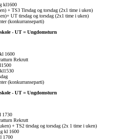
ag kl1600
en) + TS3 Tirsdag og torsdag (2x1 time i uken)
n)+ UT tirsdag og torsdag (2x1 time i uken)
nter (konkurranseparti)
rnskole - UT = Ungdomsturn
kl 1600
ratturn Rekrutt
kl1500
kl1530
sdag
nter (konkurranseparti)
rnskole - UT = Ungdomsturn
l 1730
ratturn Rekrutt
ken) + TS2 tirsdag og torsdag (2x 1 time i uken)
g kl 1600
kl 1700