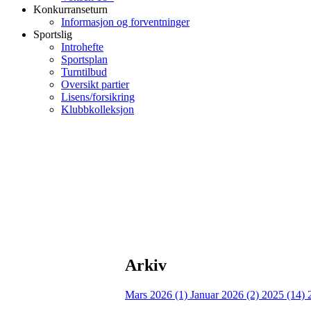
Konkurranseturn
Informasjon og forventninger
Sportslig
Introhefte
Sportsplan
Turntilbud
Oversikt partier
Lisens/forsikring
Klubbkolleksjon
Arkiv
Mars 2026 (1)
Januar 2026 (2)
2025 (14)