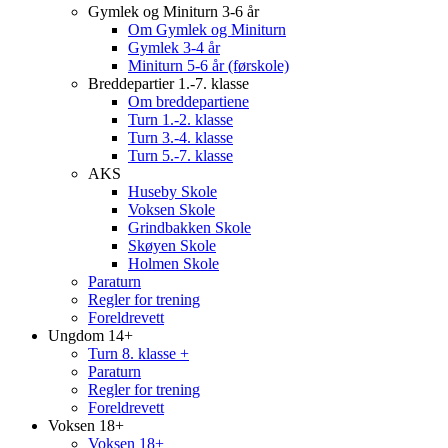
Gymlek og Miniturn 3-6 år
Om Gymlek og Miniturn
Gymlek 3-4 år
Miniturn 5-6 år (førskole)
Breddepartier 1.-7. klasse
Om breddepartiene
Turn 1.-2. klasse
Turn 3.-4. klasse
Turn 5.-7. klasse
AKS
Huseby Skole
Voksen Skole
Grindbakken Skole
Skøyen Skole
Holmen Skole
Paraturn
Regler for trening
Foreldrevett
Ungdom 14+
Turn 8. klasse +
Paraturn
Regler for trening
Foreldrevett
Voksen 18+
Voksen 18+