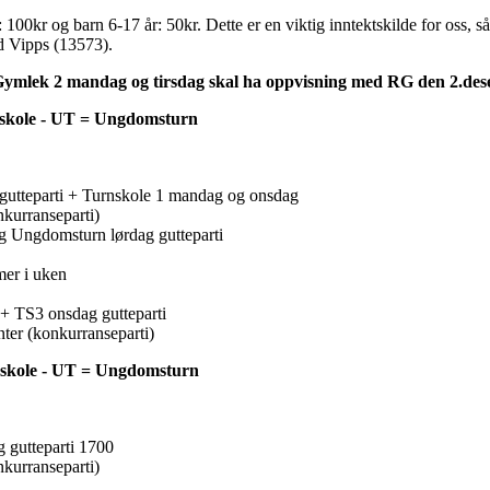
100kr og barn 6-17 år: 50kr. Dette er en viktig inntektskilde for oss,
d Vipps (13573).
ymlek 2 mandag og tirsdag skal ha oppvisning med RG den 2.de
nskole - UT = Ungdomsturn
 gutteparti + Turnskole 1 mandag og onsdag
nkurranseparti)
og Ungdomsturn lørdag gutteparti
mer i uken
+ TS3 onsdag gutteparti
nter (konkurranseparti)
rnskole - UT = Ungdomsturn
gutteparti 1700
nkurranseparti)