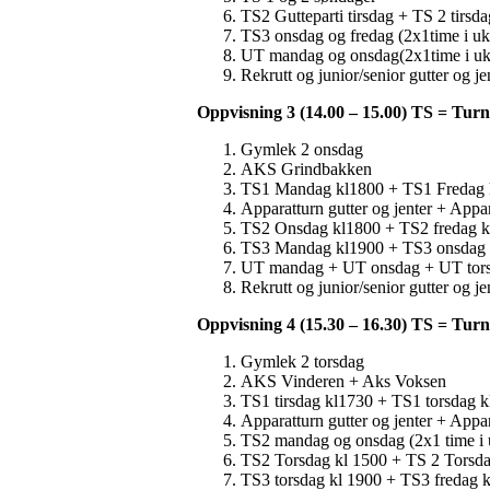
TS2 Gutteparti tirsdag + TS 2 tirsd
TS3 onsdag og fredag (2x1time i uk
UT mandag og onsdag(2x1time i uke
Rekrutt og junior/senior gutter og je
Oppvisning 3 (14.00 – 15.00) TS = Tu
Gymlek 2 onsdag
AKS Grindbakken
TS1 Mandag kl1800 + TS1 Fredag 
Apparatturn gutter og jenter + Appa
TS2 Onsdag kl1800 + TS2 fredag 
TS3 Mandag kl1900 + TS3 onsdag 
UT mandag + UT onsdag + UT tor
Rekrutt og junior/senior gutter og je
Oppvisning 4 (15.30 – 16.30) TS = Tu
Gymlek 2 torsdag
AKS Vinderen + Aks Voksen
TS1 tirsdag kl1730 + TS1 torsdag k
Apparatturn gutter og jenter + Appa
TS2 mandag og onsdag (2x1 time i u
TS2 Torsdag kl 1500 + TS 2 Torsda
TS3 torsdag kl 1900 + TS3 fredag 