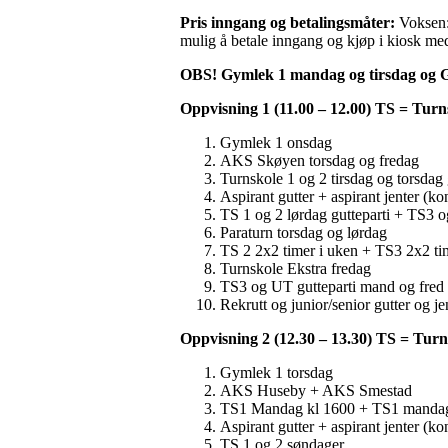
Pris inngang og betalingsmåter:
Voksen: 
mulig å betale inngang og kjøp i kiosk me
OBS! Gymlek 1 mandag og tirsdag og G
Oppvisning 1 (11.00 – 12.00) TS = Tur
Gymlek 1 onsdag
AKS Skøyen torsdag og fredag
Turnskole 1 og 2 tirsdag og torsdag
Aspirant gutter + aspirant jenter (ko
TS 1 og 2 lørdag gutteparti + TS3 
Paraturn torsdag og lørdag
TS 2 2x2 timer i uken + TS3 2x2 ti
Turnskole Ekstra fredag
TS3 og UT gutteparti mand og fred 
Rekrutt og junior/senior gutter og je
Oppvisning 2 (12.30 – 13.30) TS = Tu
Gymlek 1 torsdag
AKS Huseby + AKS Smestad
TS1 Mandag kl 1600 + TS1 mandag 
Aspirant gutter + aspirant jenter (ko
TS 1 og 2 søndager