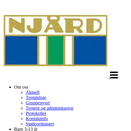
Veksle
navigasjon
Om oss
Aktuelt
Terminliste
Gruppestyret
Trenere og administrasjon
Protokoller
Kontaktinfo
Støtteordninger
Barn 3-13 år