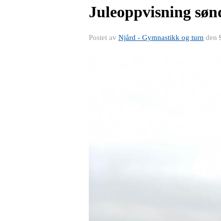
Juleoppvisning sønd
Postet av
Njård - Gymnastikk og turn
den