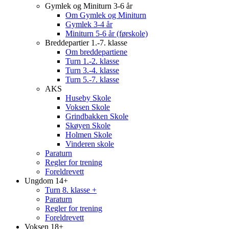
Gymlek og Miniturn 3-6 år
Om Gymlek og Miniturn
Gymlek 3-4 år
Miniturn 5-6 år (førskole)
Breddepartier 1.-7. klasse
Om breddepartiene
Turn 1.-2. klasse
Turn 3.-4. klasse
Turn 5.-7. klasse
AKS
Huseby Skole
Voksen Skole
Grindbakken Skole
Skøyen Skole
Holmen Skole
Vinderen skole
Paraturn
Regler for trening
Foreldrevett
Ungdom 14+
Turn 8. klasse +
Paraturn
Regler for trening
Foreldrevett
Voksen 18+