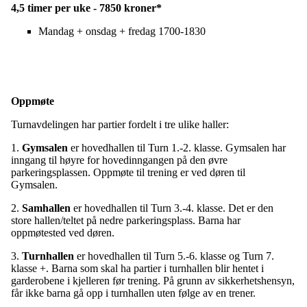
4,5 timer per uke - 7850 kroner*
Mandag + onsdag + fredag 1700-1830
Oppmøte
Turnavdelingen har partier fordelt i tre ulike haller:
1.
Gymsalen
er hovedhallen til Turn 1.-2. klasse. Gymsalen har
inngang til høyre for hovedinngangen på den øvre
parkeringsplassen. Oppmøte til trening er ved døren til
Gymsalen.
2.
Samhallen
er hovedhallen til Turn 3.-4. klasse. Det er den
store hallen/teltet på nedre parkeringsplass. Barna har
oppmøtested ved døren.
3.
Turnhallen
er hovedhallen til Turn 5.-6. klasse og Turn 7.
klasse +. Barna som skal ha partier i turnhallen blir hentet i
garderobene i kjelleren før trening. På grunn av sikkerhetshensyn,
får ikke barna gå opp i turnhallen uten følge av en trener.