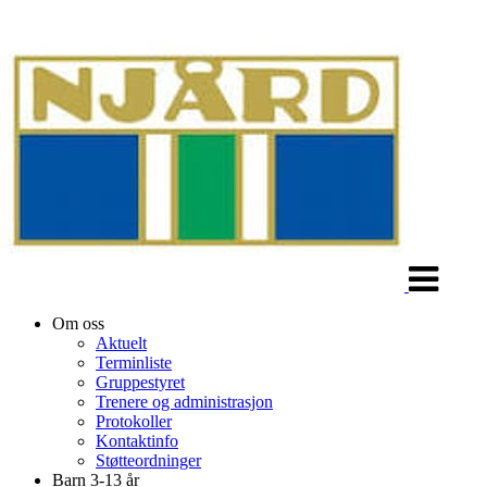
Veksle
navigasjon
Om oss
Aktuelt
Terminliste
Gruppestyret
Trenere og administrasjon
Protokoller
Kontaktinfo
Støtteordninger
Barn 3-13 år