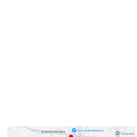
Velkommen til Njård
Sammen blir vi best!
Sørkedalsveien 106,
0378 Oslo
E-post: info@njaard.no
Telefon:
23 22 22 50
Organisasjonsnummer: 971435577
Her finner du oss