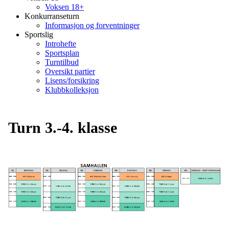
Voksen 18+
Konkurranseturn
Informasjon og forventninger
Sportslig
Introhefte
Sportsplan
Turntilbud
Oversikt partier
Lisens/forsikring
Klubbkolleksjon
Turn 3.-4. klasse