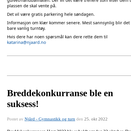
gulvet/håndballflaten. Der vil det være trenere som viser dem t
plassen de skal vente på.
Det vil være gratis parkering hele søndagen.
Informasjon om klær kommer senere. Mest sannsynlig blir det
bare vanlig turntøy.
Hvis dere har noen spørsmål kan dere rette dem til
katarina@njaard.no
Breddekonkurranse ble en
suksess!
Postet av
Njård - Gymnastikk og turn
den
25. okt 2022