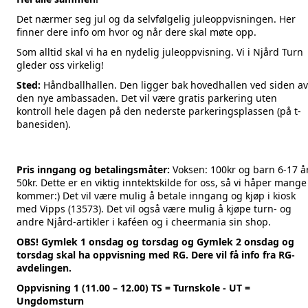
Det nærmer seg jul og da selvfølgelig juleoppvisningen. Her
finner dere info om hvor og når dere skal møte opp.
Som alltid skal vi ha en nydelig juleoppvisning. Vi i Njård Turn
gleder oss virkelig!
Sted:
Håndballhallen. Den ligger bak hovedhallen ved siden av
den nye ambassaden. Det vil være gratis parkering uten
kontroll hele dagen på den nederste parkeringsplassen (på t-
banesiden).
Pris inngang og betalingsmåter:
Voksen: 100kr og barn 6-17 å
50kr. Dette er en viktig inntektskilde for oss, så vi håper mange
kommer:) Det vil være mulig å betale inngang og kjøp i kiosk
med Vipps (13573). Det vil også være mulig å kjøpe turn- og
andre Njård-artikler i kaféen og i cheermania sin shop.
OBS! Gymlek 1 onsdag og torsdag og Gymlek 2 onsdag og
torsdag skal ha oppvisning med RG. Dere vil få info fra RG-
avdelingen.
Oppvisning 1 (11.00 – 12.00) TS = Turnskole - UT =
Ungdomsturn