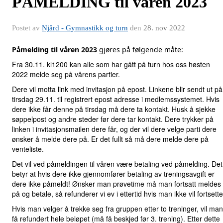
PÅMELDING til våren 2023
Postet av
Njård - Gymnastikk og turn
den
28. nov 2022
Påmelding til våren 2023
gjøres på følgende måte:
Fra 30.11. kl1200 kan alle som har gått på turn hos oss høsten
2022 melde seg på vårens partier.
Dere vil motta link med invitasjon på epost. Linkene blir sendt ut på
tirsdag 29.11. til registrert epost adresse i medlemssystemet. Hvis
dere ikke får denne på tirsdag må dere ta kontakt. Husk å sjekke
søppelpost og andre steder før dere tar kontakt. Dere trykker på
linken i invitasjonsmailen dere får, og der vil dere velge parti dere
ønsker å melde dere på. Er det fullt så må dere melde dere på
venteliste.
Det vil ved påmeldingen til våren være betaling ved påmelding. Det
betyr at hvis dere ikke gjennomfører betaling av treningsavgift er
dere ikke påmeldt! Ønsker man prøvetime må man fortsatt meldes
på og betale, så refunderer vi ev i ettertid hvis man ikke vil fortsette
Hvis man velger å trekke seg fra gruppen etter to treninger, vil man
få refundert hele beløpet (må få beskjed før 3. trening). Etter dette