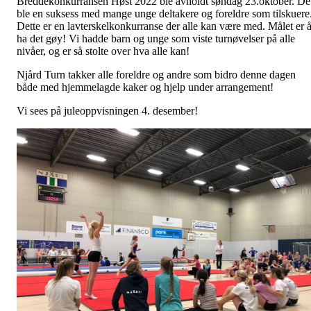
Breddekonkurransen Høst 2022 ble avholdt søndag 23.oktober. De
ble en suksess med mange unge deltakere og foreldre som tilskuere
Dette er en lavterskelkonkurranse der alle kan være med. Målet er 
ha det gøy! Vi hadde barn og unge som viste turnøvelser på alle
nivåer, og er så stolte over hva alle kan!
Njård Turn takker alle foreldre og andre som bidro denne dagen
både med hjemmelagde kaker og hjelp under arrangement!
Vi sees på juleoppvisningen 4. desember!