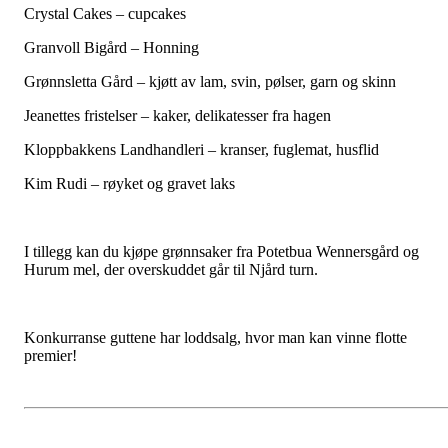
Crystal Cakes – cupcakes
Granvoll Bigård – Honning
Grønnsletta Gård – kjøtt av lam, svin, pølser, garn og skinn
Jeanettes fristelser – kaker, delikatesser fra hagen
Kloppbakkens Landhandleri – kranser, fuglemat, husflid
Kim Rudi – røyket og gravet laks
I tillegg kan du kjøpe grønnsaker fra Potetbua Wennersgård og
Hurum mel, der overskuddet går til Njård turn.
Konkurranse guttene har loddsalg, hvor man kan vinne flotte
premier!