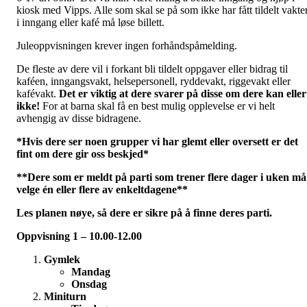
kiosk med Vipps. Alle som skal se på som ikke har fått tildelt vakte
i inngang eller kafé må løse billett.
Juleoppvisningen krever ingen forhåndspåmelding.
De fleste av dere vil i forkant bli tildelt oppgaver eller bidrag til
kaféen, inngangsvakt, helsepersonell, ryddevakt, riggevakt eller
kafévakt.
Det er viktig at dere svarer på disse om dere kan eller
ikke!
For at barna skal få en best mulig opplevelse er vi helt
avhengig av disse bidragene.
*Hvis dere ser noen grupper vi har glemt eller oversett er det
fint om dere gir oss beskjed*
**Dere som er meldt på parti som trener flere dager i uken må
velge én eller flere av enkeltdagene**
Les planen nøye, så dere er sikre på å finne deres parti.
Oppvisning 1 – 10.00-12.00
Gymlek
Mandag
Onsdag
Miniturn