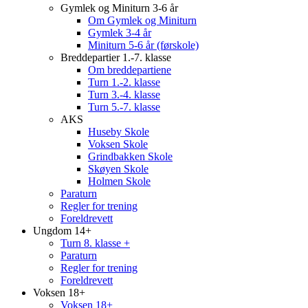
Gymlek og Miniturn 3-6 år
Om Gymlek og Miniturn
Gymlek 3-4 år
Miniturn 5-6 år (førskole)
Breddepartier 1.-7. klasse
Om breddepartiene
Turn 1.-2. klasse
Turn 3.-4. klasse
Turn 5.-7. klasse
AKS
Huseby Skole
Voksen Skole
Grindbakken Skole
Skøyen Skole
Holmen Skole
Paraturn
Regler for trening
Foreldrevett
Ungdom 14+
Turn 8. klasse +
Paraturn
Regler for trening
Foreldrevett
Voksen 18+
Voksen 18+