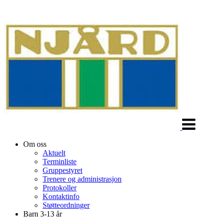
Veksle
navigasjon
Om oss
Aktuelt
Terminliste
Gruppestyret
Trenere og administrasjon
Protokoller
Kontaktinfo
Støtteordninger
Barn 3-13 år