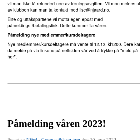
vil man ikke få refundert noe av treningsavgiften. Vil man meldes u
av klubben kan man ta kontakt med lise@njaard.no.
Elite og uttakspartiene vil motta egen epost med
påmeldings-/betalingslink. Dette kommer ila våren.
Påmelding nye medlemmer/kursdeltagere
Nye medlemmer/kursdeltagere må vente til 12.12. kl1200. Dere ka
da melde på via linkene på nettsiden vår ved å trykke på "meld på
her".
Påmelding våren 2023!
Postet av
Njård - Gymnastikk og turn
den
10. nov 2022