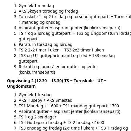
Gymlek 1 mandag
AKS Skøyen torsdag og fredag
Turnskole 1 og 2 tirsdag og torsdag gutteparti + Turnsko
1 mandag og onsdag
Aspirant gutter + aspirant jenter (konkurranseparti)
TS 1 og 2 lørdag gutteparti + TS3 og Ungdomsturn lørda
gutteparti
Paraturn torsdag og lørdag
TS 2 2x2 timer i uken + TS3 2x2 timer i uken
TS3 og UT gutteparti mand og fred + TS3 onsdag
gutteparti
Rekrutt og junior/senior gutter og jenter
(konkurranseparti)
Oppvisning 2 (12.30 – 13.30) TS = Turnskole - UT =
Ungdomsturn
Gymlek 1 tirsdag
AKS Huseby + AKS Smestad
TS1 Mandag kl 1600 + TS1 mandag gutteparti 1700
Aspirant gutter + aspirant jenter (konkurranseparti)
TS 1 og 2 søndager
TS2 Gutteparti tirsdag + TS 2 tirsdag kl1600
TS3 onsdag og fredag (2x1time i uken) + TS3 Tirsdag og