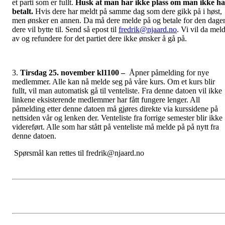
et parti som er fullt.
Husk at man har ikke plass om man ikke ha
betalt.
Hvis dere har meldt på samme dag som dere gikk på i høst,
men ønsker en annen. Da må dere melde på og betale for den dage
dere vil bytte til. Send så epost til
fredrik@njaard.no
. Vi vil da mel
av og refundere for det partiet dere ikke ønsker å gå på.
3.
Tirsdag 25. november kl1100 –
Åpner påmelding for nye
medlemmer. Alle kan nå melde seg på våre kurs. Om et kurs blir
fullt, vil man automatisk gå til venteliste. Fra denne datoen vil ikke
linkene eksisterende medlemmer har fått fungere lenger. All
påmelding etter denne datoen må gjøres direkte via kurssidene på
nettsiden vår og lenken der. Venteliste fra forrige semester blir ikke
videreført. Alle som har stått på venteliste må melde på på nytt fra
denne datoen.
Spørsmål kan rettes til fredrik@njaard.no