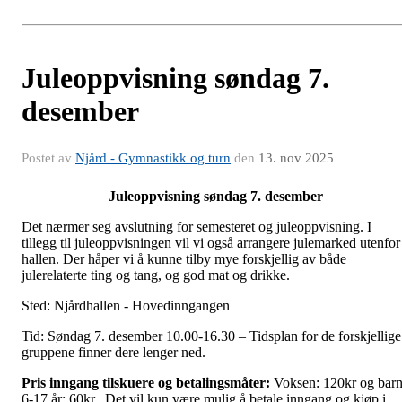
Juleoppvisning søndag 7.
desember
Postet av
Njård - Gymnastikk og turn
den
13. nov 2025
Juleoppvisning søndag 7. desember
Det nærmer seg avslutning for semesteret og juleoppvisning. I
tillegg til juleoppvisningen vil vi også arrangere julemarked utenfor
hallen. Der håper vi å kunne tilby mye forskjellig av både
julerelaterte ting og tang, og god mat og drikke.
Sted: Njårdhallen - Hovedinngangen
Tid: Søndag 7. desember 10.00-16.30 – Tidsplan for de forskjellige
gruppene finner dere lenger ned.
Pris inngang tilskuere og betalingsmåter:
Voksen: 120kr og bar
6-17 år: 60kr. Det vil kun være mulig å betale inngang og kjøp i