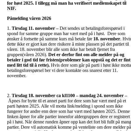
for høst 2025. I tillegg må man ha verifisert medlemskapet til
NIF.
Påmelding våren 2026
1.
Tirsdag 11. november –
Det sendes ut betalingsforespørsel i
spond for samme gruppe man har vært med på i høst. Dere som
ønsker å fortsette på samme kurs må betale før
18
. november
. Hvi
dette ikke er gjort kan dere risikere å miste plassen på det partiet til
våren. 18. november blir alle som ikke har betalt fjernet fra
gruppen(våren 2026).
Det er derfor fint om alle melder på og
betaler i god tid før fristen(problemer kan oppstå og det er fint
med litt tid til å rette).
Hvis dere som går på parti i høst ikke motta
betalingsforespørsel ber vi dere kontakte oss snarest etter 11.
november.
2.
Tirsdag 18. november ca kl1100 – mandag 24. november –
Åpnes for bytte til et annet parti for dere som har vært med på et
parti høsten 2025. Alle vil motta link/melding i spond som ikke
fungerer for andre enn dere som har vært med høsten 2025. Denne
linken åpner for alle partier innenfor aldergruppen dere er registrert
på i høst. Når denne runden åpner opp kan det fort bli fullt på man
partier. Dere vil automatisk komme på venteliste om dere melder på