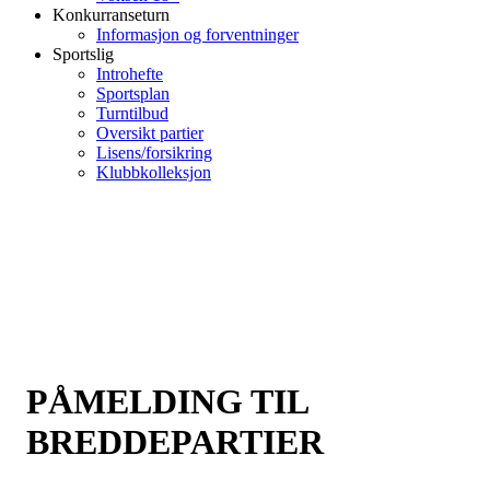
Konkurranseturn
Informasjon og forventninger
Sportslig
Introhefte
Sportsplan
Turntilbud
Oversikt partier
Lisens/forsikring
Klubbkolleksjon
PÅMELDING TIL
BREDDEPARTIER