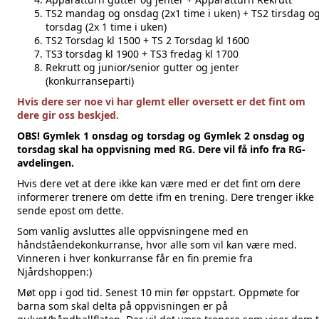
TS2 mandag og onsdag (2x1 time i uken) + TS2 tirsdag o
torsdag (2x 1 time i uken)
TS2 Torsdag kl 1500 + TS 2 Torsdag kl 1600
TS3 torsdag kl 1900 + TS3 fredag kl 1700
Rekrutt og junior/senior gutter og jenter
(konkurranseparti)
Hvis dere ser noe vi har glemt eller oversett er det fint om
dere gir oss beskjed.
OBS! Gymlek 1 onsdag og torsdag og Gymlek 2 onsdag og
torsdag skal ha oppvisning med RG. Dere vil få info fra RG-
avdelingen.
Hvis dere vet at dere ikke kan være med er det fint om dere
informerer trenere om dette ifm en trening. Dere trenger ikke
sende epost om dette.
Som vanlig avsluttes alle oppvisningene med en
håndståendekonkurranse, hvor alle som vil kan være med.
Vinneren i hver konkurranse får en fin premie fra
Njårdshoppen:)
Møt opp i god tid. Senest 10 min før oppstart. Oppmøte for
barna som skal delta på oppvisningen er på