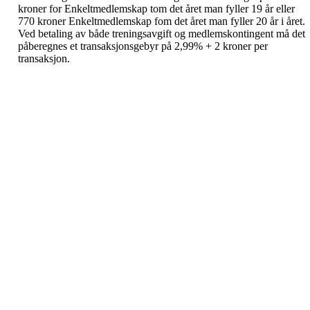
kroner for Enkeltmedlemskap tom det året man fyller 19 år eller
770 kroner Enkeltmedlemskap fom det året man fyller 20 år i året.
Ved betaling av både treningsavgift og medlemskontingent må det
påberegnes et transaksjonsgebyr på 2,99% + 2 kroner per
transaksjon.
Velkommen til Njård
Sammen blir vi best!
Sørkedalsveien 106,
0378 Oslo