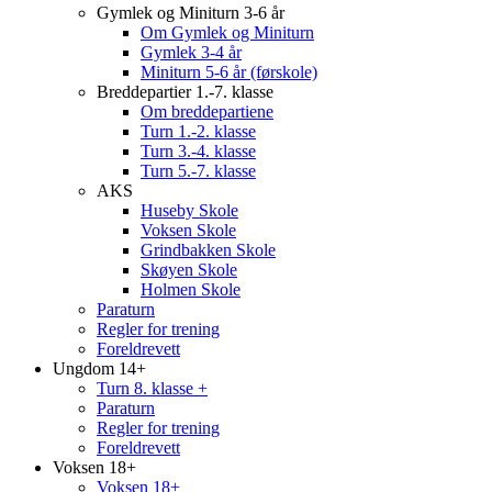
Gymlek og Miniturn 3-6 år
Om Gymlek og Miniturn
Gymlek 3-4 år
Miniturn 5-6 år (førskole)
Breddepartier 1.-7. klasse
Om breddepartiene
Turn 1.-2. klasse
Turn 3.-4. klasse
Turn 5.-7. klasse
AKS
Huseby Skole
Voksen Skole
Grindbakken Skole
Skøyen Skole
Holmen Skole
Paraturn
Regler for trening
Foreldrevett
Ungdom 14+
Turn 8. klasse +
Paraturn
Regler for trening
Foreldrevett
Voksen 18+
Voksen 18+