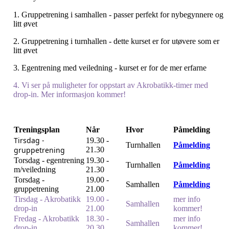
1. Gruppetrening i samhallen - passer perfekt for nybegynnere og
litt øvet
2. Gruppetrening i turnhallen - dette kurset er for utøvere som er
litt øvet
3. Egentrening med veiledning - kurset er for de mer erfarne
4. Vi ser på muligheter for oppstart av Akrobatikk-timer med
drop-in. Mer informasjon kommer!
Treningsplan
Når
Hvor
Påmelding
Tirsdag -
19.30 -
Turnhallen
Påmelding
gruppetrening
21.30
Torsdag - egentrening
19.30 -
Turnhallen
Påmelding
m/veiledning
21.30
Torsdag -
19.00 -
Samhallen
Påmelding
gruppetrening
21.00
Tirsdag - Akrobatikk
19.00 -
mer info
Samhallen
drop-in
21.00
kommer!
Fredag - Akrobatikk
18.30 -
mer info
Samhallen
drop-in
20.30
kommer!