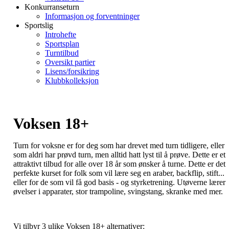
Konkurranseturn
Informasjon og forventninger
Sportslig
Introhefte
Sportsplan
Turntilbud
Oversikt partier
Lisens/forsikring
Klubbkolleksjon
Voksen 18+
Turn for voksne er for deg som har drevet med turn tidligere, eller
som aldri har prøvd turn, men alltid hatt lyst til å prøve. Dette er et
attraktivt tilbud for alle over 18 år som ønsker å turne. Dette er det
perfekte kurset for folk som vil lære seg en araber, backflip, stift...
eller for de som vil få god basis - og styrketrening. Utøverne lærer
øvelser i apparater, stor trampoline, svingstang, skranke med mer.
Vi tilbyr 3 ulike Voksen 18+ alternativer: