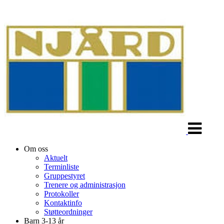
Veksle
navigasjon
Om oss
Aktuelt
Terminliste
Gruppestyret
Trenere og administrasjon
Protokoller
Kontaktinfo
Støtteordninger
Barn 3-13 år