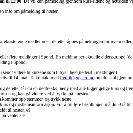
ai kl 11:00
. Da vil kun påmelding gjennom kurs-sidene og nettsiden v
gen info om påmelding til høsten.
 for eksisterende medlemmer, deretter åpnes påmeldingen for nye medle
ller flere meldinger i Spond. Én melding per aktuelle aldersgruppe (det
elding i Spond.
 sendt videre til kursene som tilbys i høst(nederst i meldingen)
ktiv til 14. mai. Ta kontakt med
fredrik@njaard.no
om du skal gjennom
 og deretter får du en nedtrekks-meny med alle tilgjengelige kurs og tren
 prisen og kan gå videre ved å trykke på «neste»
 kommer opp stemmer, og trykk neste
rs og medlemsinformasjon. For å fullføre bestillingen må du «Gå til b
eldt til høsten 😊
 på venteliste