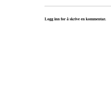
Logg inn for å skrive en kommentar.
Velkommen til Njård
Sammen blir vi best!
Sørkedalsveien 106,
0378 Oslo
E-post: info@njaard.no
Telefon:
23 22 22 50
Organisasjonsnummer: 971435577