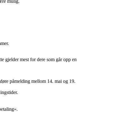
ære mulig.
mmer.
te gjelder mest for dere som går opp en
føre påmelding mellom 14. mai og 19.
ingstider.
etaling».