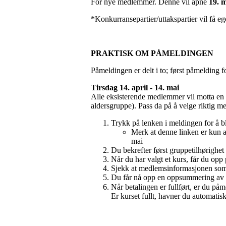
For nye medlemmer. Denne vil åpne
19. m
*Konkurransepartier/uttakspartier vil få e
PRAKTISK OM PÅMELDINGEN
Påmeldingen er delt i to; først påmelding
Tirsdag 14. april - 14. mai
Alle eksisterende medlemmer vil motta en e
aldersgruppe). Pass da på å velge riktig m
Trykk på lenken i meldingen for å bli
Merk at denne linken er kun a
mai
Du bekrefter først gruppetilhørighet
Når du har valgt et kurs, får du opp
Sjekk at medlemsinformasjonen som
Du får nå opp en oppsummering av ku
Når betalingen er fullført, er du påm
Er kurset fullt, havner du automatisk