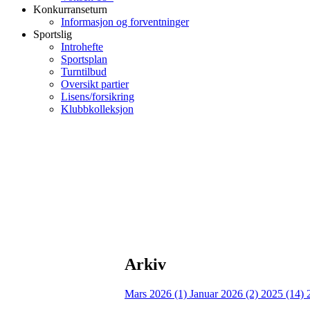
Konkurranseturn
Informasjon og forventninger
Sportslig
Introhefte
Sportsplan
Turntilbud
Oversikt partier
Lisens/forsikring
Klubbkolleksjon
Arkiv
Mars 2026 (1)
Januar 2026 (2)
2025 (14)