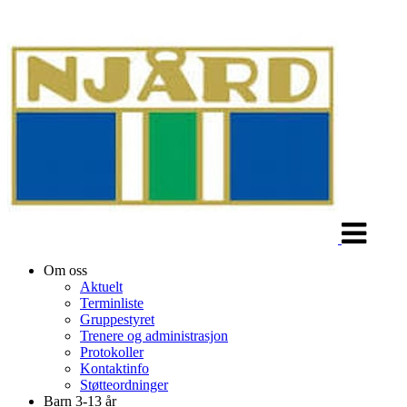
Veksle
navigasjon
Om oss
Aktuelt
Terminliste
Gruppestyret
Trenere og administrasjon
Protokoller
Kontaktinfo
Støtteordninger
Barn 3-13 år