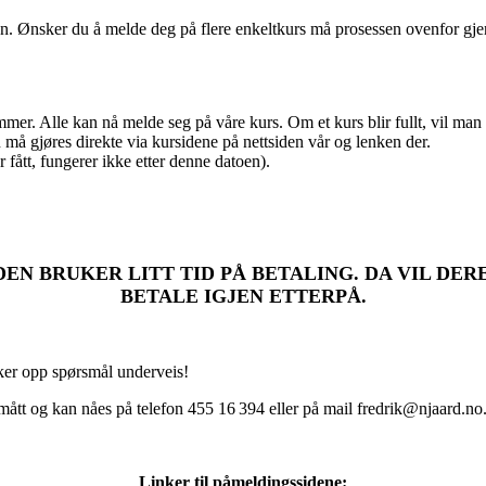
n. Ønsker du å melde deg på flere enkeltkurs må prosessen ovenfor gje
r. Alle kan nå melde seg på våre kurs. Om et kurs blir fullt, vil man a
må gjøres direkte via kursidene på nettsiden vår og lenken der.
ått, fungerer ikke etter denne datoen).
EN BRUKER LITT TID PÅ BETALING. DA VIL DE
BETALE IGJEN ETTERPÅ.
ker opp spørsmål underveis!
smått og kan nåes på telefon 455 16 394 eller på mail fredrik@njaard.no
Linker til påmeldingssidene: