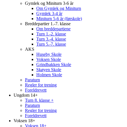
Gymlek og Miniturn 3-6 år
Om Gymlek og Miniturn
Gymlek 3-4 år
Miniturn 5-6 år (førskole)
Breddepartier 1.-7. klasse
Om breddepartiene
Turn 1.-2. klasse
Turn 3.-4. klasse
Turn 5.-7. klasse
AKS
Huseby Skole
Voksen Skole
Grindbakken Skole
Skøyen Skole
Holmen Skole
Paraturn
Regler for trening
Foreldrevett
Ungdom 14+
Turn 8. klasse +
Paraturn
Regler for trening
Foreldrevett
Voksen 18+
Voksen 18+