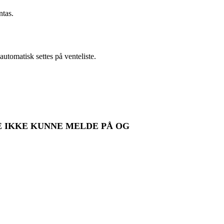
ntas.
utomatisk settes på venteliste.
RE IKKE KUNNE MELDE PÅ OG
.