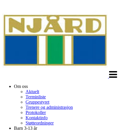
Veksle
navigasjon
Om oss
Aktuelt
Terminliste
Gruppestyret
Trenere og administrasjon
Protokoller
Kontaktinfo
Støtteordninger
Barn 3-13 år