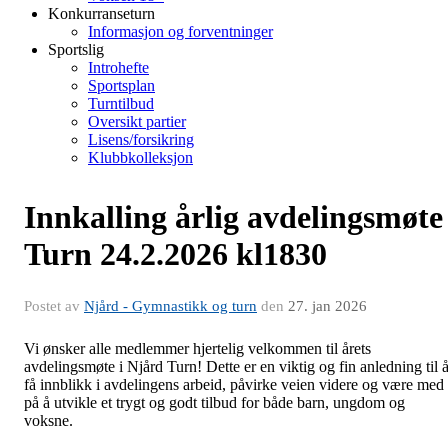
Konkurranseturn
Informasjon og forventninger
Sportslig
Introhefte
Sportsplan
Turntilbud
Oversikt partier
Lisens/forsikring
Klubbkolleksjon
Innkalling årlig avdelingsmøte
Turn 24.2.2026 kl1830
Postet av
Njård - Gymnastikk og turn
den
27. jan 2026
Vi ønsker alle medlemmer hjertelig velkommen til årets
avdelingsmøte i Njård Turn! Dette er en viktig og fin anledning til 
få innblikk i avdelingens arbeid, påvirke veien videre og være med
på å utvikle et trygt og godt tilbud for både barn, ungdom og
voksne.