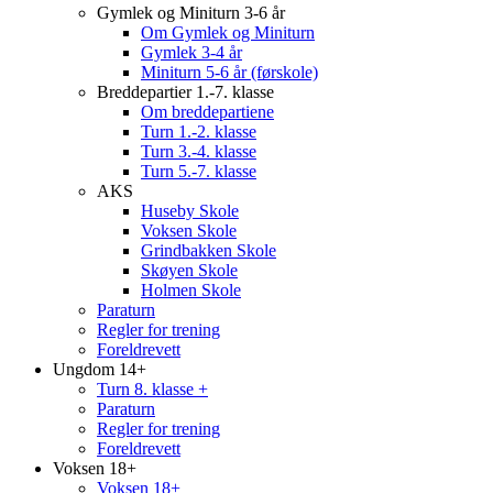
Gymlek og Miniturn 3-6 år
Om Gymlek og Miniturn
Gymlek 3-4 år
Miniturn 5-6 år (førskole)
Breddepartier 1.-7. klasse
Om breddepartiene
Turn 1.-2. klasse
Turn 3.-4. klasse
Turn 5.-7. klasse
AKS
Huseby Skole
Voksen Skole
Grindbakken Skole
Skøyen Skole
Holmen Skole
Paraturn
Regler for trening
Foreldrevett
Ungdom 14+
Turn 8. klasse +
Paraturn
Regler for trening
Foreldrevett
Voksen 18+
Voksen 18+