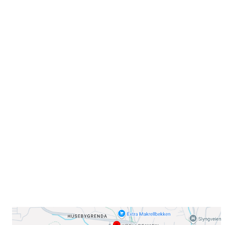
Velkommen til Njård
Sammen blir vi best!
Sørkedalsveien 106,
0378 Oslo
E-post: info@njaard.no
Telefon:
23 22 22 50
Organisasjonsnummer: 971435577
Her finner du oss