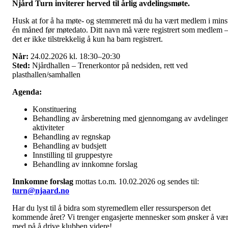
Njård Turn inviterer herved til årlig avdelingsmøte.
Husk at for å ha møte- og stemmerett må du ha vært medlem i mins
én måned før møtedato. Ditt navn må være registrert som medlem 
det er ikke tilstrekkelig å kun ha barn registrert.
Når:
24.02.2026 kl. 18:30–20:30
Sted:
Njårdhallen – Trenerkontor på nedsiden, rett ved
plasthallen/samhallen
Agenda:
Konstituering
Behandling av årsberetning med gjennomgang av avdelinge
aktiviteter
Behandling av regnskap
Behandling av budsjett
Innstilling til gruppestyre
Behandling av innkomne forslag
Innkomne forslag
mottas t.o.m. 10.02.2026 og sendes til:
turn@njaard.no
Har du lyst til å bidra som styremedlem eller ressursperson det
kommende året? Vi trenger engasjerte mennesker som ønsker å væ
med på å drive klubben videre!