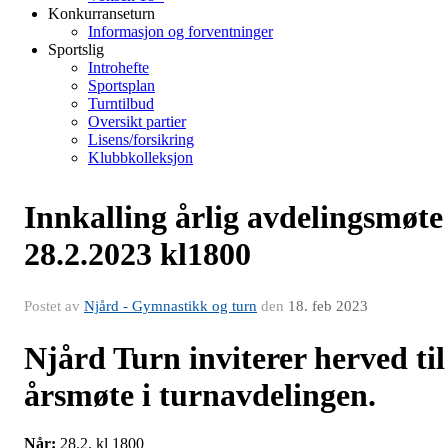
Konkurranseturn
Informasjon og forventninger
Sportslig
Introhefte
Sportsplan
Turntilbud
Oversikt partier
Lisens/forsikring
Klubbkolleksjon
Innkalling årlig avdelingsmøte
28.2.2023 kl1800
Postet av
Njård - Gymnastikk og turn
den
18. feb 2023
Njård Turn inviterer herved til
årsmøte i turnavdelingen.
Når:
28.2. kl 1800