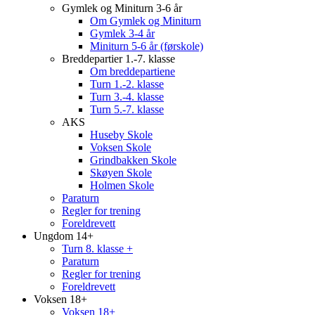
Gymlek og Miniturn 3-6 år
Om Gymlek og Miniturn
Gymlek 3-4 år
Miniturn 5-6 år (førskole)
Breddepartier 1.-7. klasse
Om breddepartiene
Turn 1.-2. klasse
Turn 3.-4. klasse
Turn 5.-7. klasse
AKS
Huseby Skole
Voksen Skole
Grindbakken Skole
Skøyen Skole
Holmen Skole
Paraturn
Regler for trening
Foreldrevett
Ungdom 14+
Turn 8. klasse +
Paraturn
Regler for trening
Foreldrevett
Voksen 18+
Voksen 18+