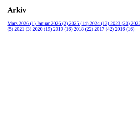
Arkiv
Mars 2026 (1)
Januar 2026 (2)
2025 (14)
2024 (13)
2023 (20)
202
(5)
2021 (3)
2020 (19)
2019 (16)
2018 (22)
2017 (42)
2016 (16)
Velkommen til Njård
Sammen blir vi best!
Sørkedalsveien 106,
0378 Oslo
E-post: info@njaard.no
Telefon:
23 22 22 50
Organisasjonsnummer: 971435577