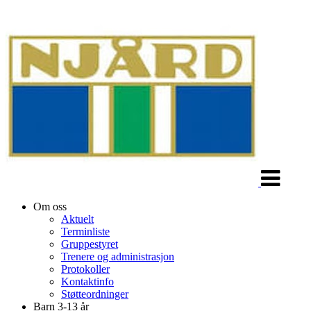
Veksle
navigasjon
Om oss
Aktuelt
Terminliste
Gruppestyret
Trenere og administrasjon
Protokoller
Kontaktinfo
Støtteordninger
Barn 3-13 år