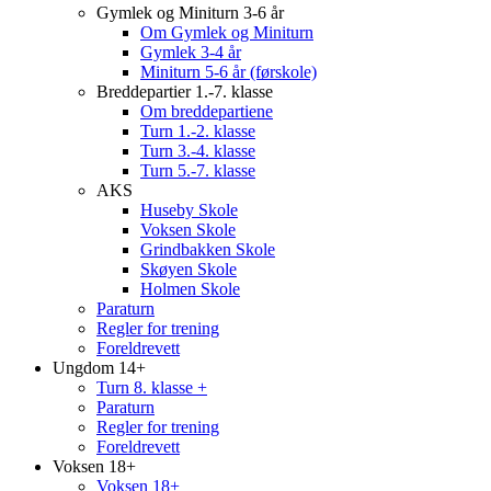
Gymlek og Miniturn 3-6 år
Om Gymlek og Miniturn
Gymlek 3-4 år
Miniturn 5-6 år (førskole)
Breddepartier 1.-7. klasse
Om breddepartiene
Turn 1.-2. klasse
Turn 3.-4. klasse
Turn 5.-7. klasse
AKS
Huseby Skole
Voksen Skole
Grindbakken Skole
Skøyen Skole
Holmen Skole
Paraturn
Regler for trening
Foreldrevett
Ungdom 14+
Turn 8. klasse +
Paraturn
Regler for trening
Foreldrevett
Voksen 18+
Voksen 18+