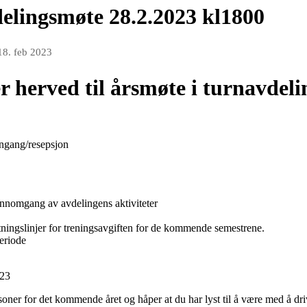
delingsmøte 28.2.2023 kl1800
18. feb 2023
r herved til årsmøte i turnavdeli
ngang/resepsjon
nnomgang av avdelingens aktiviteter
tningslinjer for treningsavgiften for de kommende semestrene.
periode
023
oner for det kommende året og håper at du har lyst til å være med å dr