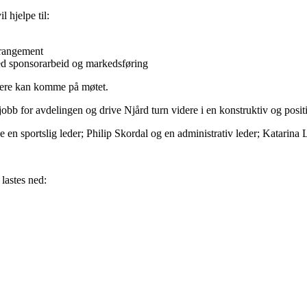
l hjelpe til:
rrangement
ed sponsorarbeid og markedsføring
 dere kan komme på møtet.
obb for avdelingen og drive Njård turn videre i en konstruktiv og positi
 en sportslig leder; Philip Skordal og en administrativ leder; Katarina
lastes ned: