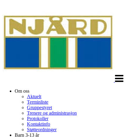
Veksle
navigasjon
Om oss
Aktuelt
Terminliste
Gruppestyret
Trenere og administrasjon
Protokoller
Kontaktinfo
Støtteordninger
Barn 3-13 år