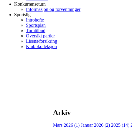
Konkurranseturn
Informasjon og forventninger
Sportslig
Introhefte
Sportsplan
Turntilbud
Oversikt partier
Lisens/forsikring
Klubbkolleksjon
Arkiv
Mars 2026 (1)
Januar 2026 (2)
2025 (14)