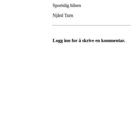
Sportslig hilsen
Njård Turn
Logg inn for å skrive en kommentar.
Velkommen til Njård
Sammen blir vi best!
Sørkedalsveien 106,
0378 Oslo
E-post: info@njaard.no
Telefon:
23 22 22 50