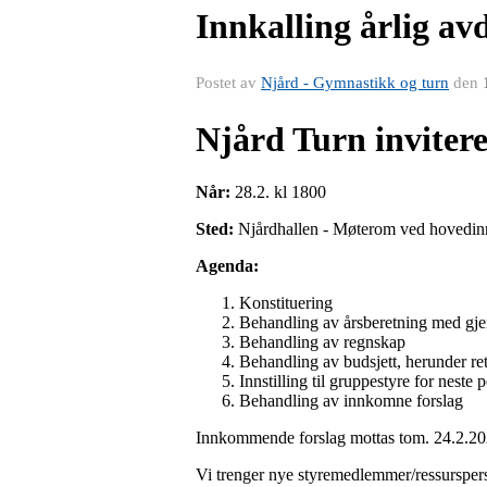
Innkalling årlig av
Postet av
Njård - Gymnastikk og turn
den
Njård Turn invitere
Når:
28.2. kl 1800
Sted:
Njårdhallen - Møterom ved hovedin
Agenda:
Konstituering
Behandling av årsberetning med gje
Behandling av regnskap
Behandling av budsjett, herunder re
Innstilling til gruppestyre for neste 
Behandling av innkomne forslag
Innkommende forslag mottas tom. 24.2.2
Vi trenger nye styremedlemmer/ressurspers