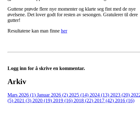
Guttene prøvde flere nye momenter og klarte seg fint med de nye
øvelsene. Det lover godt for resten av sesongen. Gratulerer til dere
gutter!
Resultatene kan man finne
her
Logg inn for å skrive en kommentar.
Arkiv
Mars 2026 (1)
Januar 2026 (2)
2025 (14)
2024 (13)
2023 (20)
202
(5)
2021 (3)
2020 (19)
2019 (16)
2018 (22)
2017 (42)
2016 (16)
Velkommen til Njård