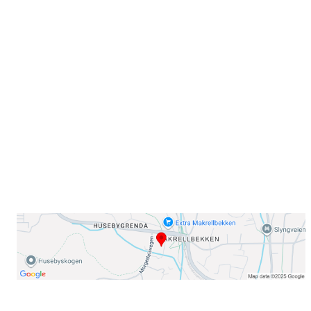
Sammen blir vi best!
Sørkedalsveien 106,
0378 Oslo
E-post: info@njaard.no
Telefon:
23 22 22 50
Organisasjonsnummer: 971435577
Her finner du oss