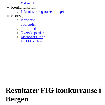
Voksen 18+
Konkurranseturn
Informasjon og forventninger
Sportslig
Introhefte
Sportsplan
Turntilbud
Oversikt partier
Lisens/forsikring
Klubbkolleksjon
Resultater FIG konkurranse i
Bergen