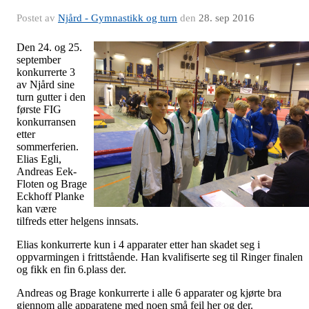
Postet av
Njård - Gymnastikk og turn
den
28. sep 2016
Den 24. og 25.
september
konkurrerte 3
av Njård sine
turn gutter i den
første FIG
konkurransen
etter
sommerferien.
Elias Egli,
Andreas Eek-
Floten og Brage
Eckhoff Planke
kan være
tilfreds etter helgens innsats.
Elias konkurrerte kun i 4 apparater etter han skadet seg i
oppvarmingen i frittstående. Han kvalifiserte seg til Ringer finalen
og fikk en fin 6.plass der.
Andreas og Brage konkurrerte i alle 6 apparater og kjørte bra
gjennom alle apparatene med noen små feil her og der.