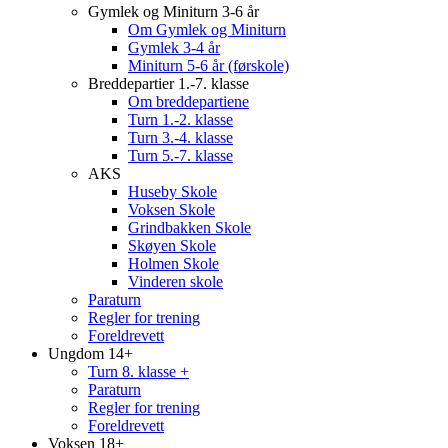
Gymlek og Miniturn 3-6 år
Om Gymlek og Miniturn
Gymlek 3-4 år
Miniturn 5-6 år (førskole)
Breddepartier 1.-7. klasse
Om breddepartiene
Turn 1.-2. klasse
Turn 3.-4. klasse
Turn 5.-7. klasse
AKS
Huseby Skole
Voksen Skole
Grindbakken Skole
Skøyen Skole
Holmen Skole
Vinderen skole
Paraturn
Regler for trening
Foreldrevett
Ungdom 14+
Turn 8. klasse +
Paraturn
Regler for trening
Foreldrevett
Voksen 18+