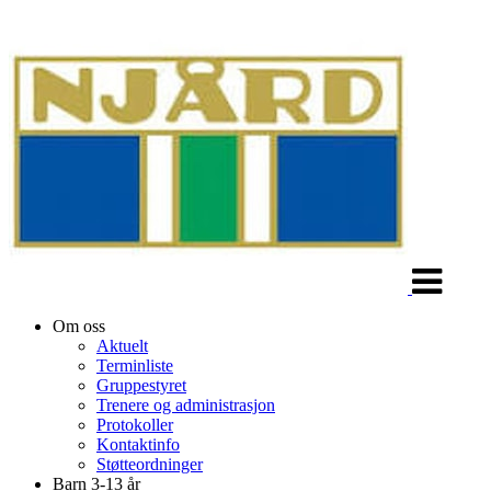
Veksle
navigasjon
Om oss
Aktuelt
Terminliste
Gruppestyret
Trenere og administrasjon
Protokoller
Kontaktinfo
Støtteordninger
Barn 3-13 år