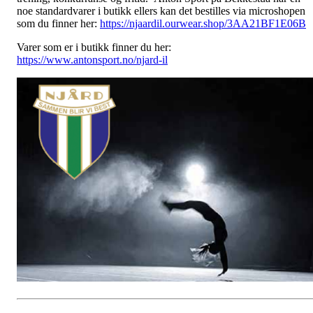
noe standardvarer i butikk ellers kan det bestilles via microshopen
som du finner her:
https://njaardil.ourwear.shop/3AA21BF1E06B
Varer som er i butikk finner du her:
https://www.antonsport.no/njard-il