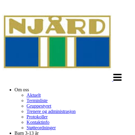
Veksle
navigasjon
Om oss
Aktuelt
Terminliste
Gruppestyret
Trenere og administrasjon
Protokoller
Kontaktinfo
Støtteordninger
Barn 3-13 år