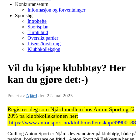
Konkurranseturn
Informasjon og forventninger
Sportslig
Introhefte
Sportsplan
Turntilbud
Oversikt partier
Lisens/forsikring
Klubbkolleksjon
Vil du kjøpe klubbtøy? Her
kan du gjøre det:-)
Postet av
Njård
den
22. mai 2025
Registrer deg som Njård medlem hos Anton Sport og få
20% på klubbkolleksjonen her:
https://www.antonsport.no/klubbmedlemskap/99900188
Craft og Anton Sport er Njårds leverandører på klubbtøy, både på
trening, konkurranse og fritid. Anton Sport på Bekkestua har en