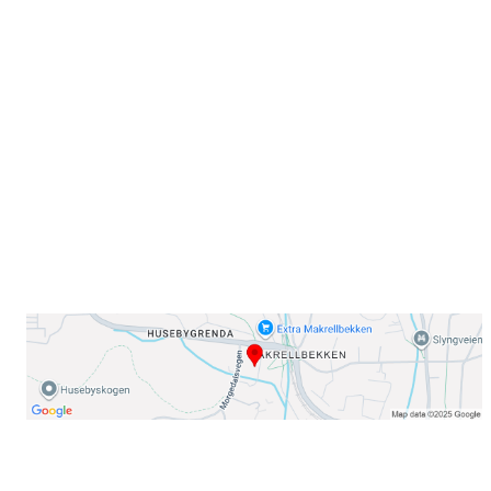
Sammen blir vi best!
Sørkedalsveien 106,
0378 Oslo
E-post: info@njaard.no
Telefon:
23 22 22 50
Organisasjonsnummer: 971435577
Her finner du oss