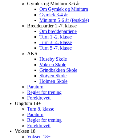
Gymlek og Miniturn 3-6 år
Om Gymlek og Miniturn
Gymlek 3-4 år
Miniturn 5-6 år (førskole)
Breddepartier 1.-7. klasse
Om breddepartiene
Turn 1.-2. klasse
Turn 3.-4. klasse
Turn 5.-7. klasse
AKS
Huseby Skole
Voksen Skole
Grindbakken Skole
Skøyen Skole
Holmen Skole
Paraturn
Regler for trening
Foreldrevett
Ungdom 14+
Turn 8. klasse +
Paraturn
Regler for trening
Foreldrevett
Voksen 18+
Voksen 18+