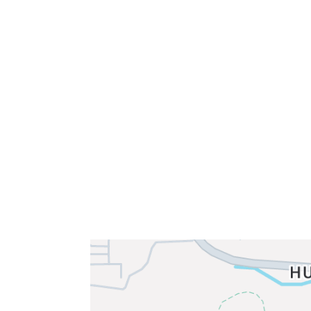
Velkommen til Njård
Sammen blir vi best!
Sørkedalsveien 106,
0378 Oslo
E-post: info@njaard.no
Telefon:
23 22 22 50
Organisasjonsnummer: 971435577
Her finner du oss