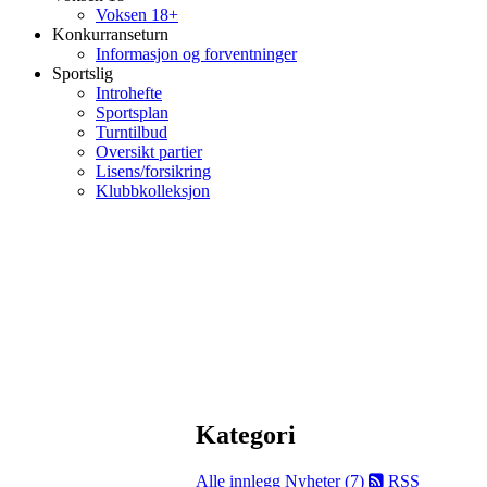
Voksen 18+
Konkurranseturn
Informasjon og forventninger
Sportslig
Introhefte
Sportsplan
Turntilbud
Oversikt partier
Lisens/forsikring
Klubbkolleksjon
Kategori
Alle innlegg
Nyheter (7)
RSS