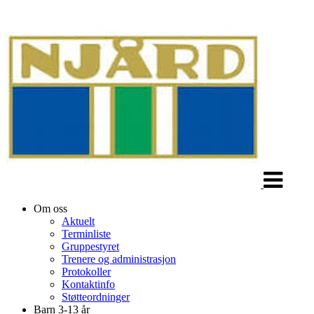
Veksle
navigasjon
Om oss
Aktuelt
Terminliste
Gruppestyret
Trenere og administrasjon
Protokoller
Kontaktinfo
Støtteordninger
Barn 3-13 år