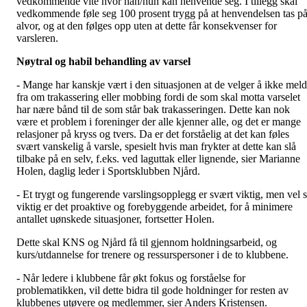
vedkommende vite hvor han/hun kan henvende seg. I tillegg skal
vedkommende føle seg 100 prosent trygg på at henvendelsen tas p
alvor, og at den følges opp uten at dette får konsekvenser for
varsleren.
Nøytral og habil behandling av varsel
- Mange har kanskje vært i den situasjonen at de velger å ikke mel
fra om trakassering eller mobbing fordi de som skal motta varselet
har nære bånd til de som står bak trakasseringen. Dette kan nok
være et problem i foreninger der alle kjenner alle, og det er mange
relasjoner på kryss og tvers. Da er det forståelig at det kan føles
svært vanskelig å varsle, spesielt hvis man frykter at dette kan slå
tilbake på en selv, f.eks. ved laguttak eller lignende, sier Marianne
Holen, daglig leder i Sportsklubben Njård.
- Et trygt og fungerende varslingsopplegg er svært viktig, men vel 
viktig er det proaktive og forebyggende arbeidet, for å minimere
antallet uønskede situasjoner, fortsetter Holen.
Dette skal KNS og Njård få til gjennom holdningsarbeid, og
kurs/utdannelse for trenere og ressurspersoner i de to klubbene.
- Når ledere i klubbene får økt fokus og forståelse for
problematikken, vil dette bidra til gode holdninger for resten av
klubbenes utøvere og medlemmer, sier Anders Kristensen.