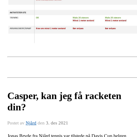
Casper, kan jeg få racketen
din?
Postet av
Njård
den
3. des 2021
Jonas Bryde fra Njård tennis var tilstede på Davis Cup helgen