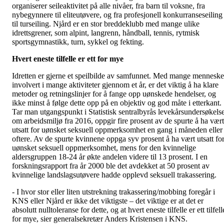
organiserer seileaktivitet på alle nivåer, fra barn til voksne, fra
nybegynnere til eliteutøvere, og fra profesjonell konkurranseseiling
til turseiling. Njård er en stor breddeklubb med mange ulike
idrettsgrener, som alpint, langrenn, håndball, tennis, rytmisk
sportsgymnastikk, turn, sykkel og fekting.
Hvert eneste tilfelle er ett for mye
Idretten er gjerne et speilbilde av samfunnet. Med mange menneske
involvert i mange aktiviteter gjennom et år, er det viktig å ha klare
metoder og retningslinjer for å fange opp uønskede hendelser, og
ikke minst å følge dette opp på en objektiv og god måte i etterkant.
Tar man utgangspunkt i Statistisk sentralbyrås levekårsundersøkels
om arbeidsmiljø fra 2016, oppgir fire prosent av de spurte å ha vært
utsatt for uønsket seksuell oppmerksomhet en gang i måneden eller
oftere. Av de spurte kvinnene oppga syv prosent å ha vært utsatt fo
uønsket seksuell oppmerksomhet, mens for den kvinnelige
aldersgruppen 18-24 år økte andelen videre til 13 prosent. I en
forskningsrapport fra år 2000 ble det avdekket at 50 prosent av
kvinnelige landslagsutøvere hadde opplevd seksuell trakassering.
- I hvor stor eller liten utstrekning trakassering/mobbing foregår i
KNS eller Njård er ikke det viktigste – det viktige er at det er
absolutt nulltoleranse for dette, og at hvert eneste tilfelle er ett tilfell
for mye, sier generalsekretær Anders Kristensen i KNS.