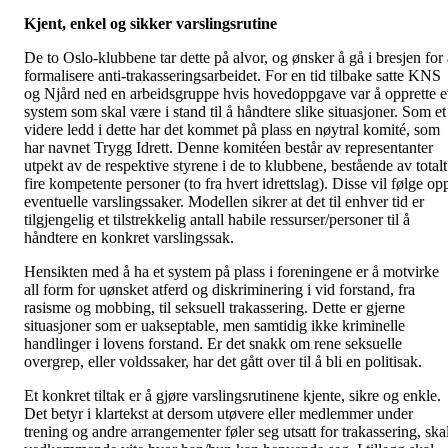
Kjent, enkel og sikker varslingsrutine
De to Oslo-klubbene tar dette på alvor, og ønsker å gå i bresjen for 
formalisere anti-trakasseringsarbeidet. For en tid tilbake satte KNS
og Njård ned en arbeidsgruppe hvis hovedoppgave var å opprette e
system som skal være i stand til å håndtere slike situasjoner. Som et
videre ledd i dette har det kommet på plass en nøytral komité, som
har navnet Trygg Idrett. Denne komitéen består av representanter
utpekt av de respektive styrene i de to klubbene, bestående av totalt
fire kompetente personer (to fra hvert idrettslag). Disse vil følge op
eventuelle varslingssaker. Modellen sikrer at det til enhver tid er
tilgjengelig et tilstrekkelig antall habile ressurser/personer til å
håndtere en konkret varslingssak.
Hensikten med å ha et system på plass i foreningene er å motvirke
all form for uønsket atferd og diskriminering i vid forstand, fra
rasisme og mobbing, til seksuell trakassering. Dette er gjerne
situasjoner som er uakseptable, men samtidig ikke kriminelle
handlinger i lovens forstand. Er det snakk om rene seksuelle
overgrep, eller voldssaker, har det gått over til å bli en politisak.
Et konkret tiltak er å gjøre varslingsrutinene kjente, sikre og enkle.
Det betyr i klartekst at dersom utøvere eller medlemmer under
trening og andre arrangementer føler seg utsatt for trakassering, ska