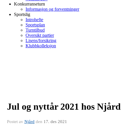
Konkurranseturn
Informasjon og forventninger
Sportslig
Introhefte
Sportsplan
Turntilbud
Oversikt partier
Lisens/forsikring
Klubbkolleksjon
Jul og nyttår 2021 hos Njård
Postet av
Njård
den
17. des 2021