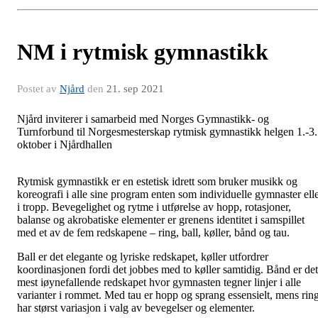
NM i rytmisk gymnastikk
Postet av
Njård
den
21. sep 2021
Njård
i
nviterer
i samarbeid med
Norges Gymnastikk
-
og
Turnforbund
til
Norgesmesterskap
rytmisk gymnastikk helgen 1.-3.
oktober i Njårdhallen
Rytmisk gymnastikk er en estetisk idrett som bruker musikk og
koreografi i alle sine program enten som individuelle gymnaster ell
i tropp. Bevegelighet og rytme i utførelse av hopp, rotasjoner,
balanse og akrobatiske elementer er grenens identitet i samspillet
med et av de fem redskapene – ring, ball, køller, bånd og tau.
Ball er det elegante og lyriske redskapet, køller utfordrer
koordinasjonen fordi det jobbes med to køller samtidig. Bånd er det
mest iøynefallende redskapet hvor gymnasten tegner linjer i alle
varianter i rommet. Med tau er hopp og sprang essensielt, mens rin
har størst variasjon i valg av bevegelser og elementer.