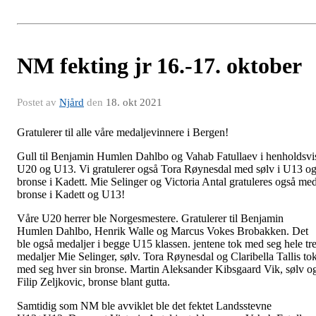
NM fekting jr 16.-17. oktober
Postet av
Njård
den
18. okt 2021
Gratulerer til alle våre medaljevinnere i Bergen!
Gull til Benjamin Humlen Dahlbo og Vahab Fatullaev i henholdsvi
U20 og U13. Vi gratulerer også Tora Røynesdal med sølv i U13 o
bronse i Kadett. Mie Selinger og Victoria Antal gratuleres også me
bronse i Kadett og U13!
Våre U20 herrer ble Norgesmestere. Gratulerer til Benjamin
Humlen Dahlbo, Henrik Walle og Marcus Vokes Brobakken. Det
ble også medaljer i begge U15 klassen. jentene tok med seg hele tr
medaljer Mie Selinger, sølv. Tora Røynesdal og Claribella Tallis to
med seg hver sin bronse. Martin Aleksander Kibsgaard Vik, sølv o
Filip Zeljkovic, bronse blant gutta.
Samtidig som NM ble avviklet ble det fektet Landsstevne