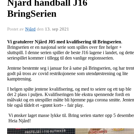
Njård håndball J16
BringSerien
Postet av
Njård
den
13. sep 2021
Vi gratulerer Njård J05 med kvalifisering til Bringserien
.
Bringserien er en nasjonal serie som spilles over fire helger +
sluttspill. I denne serien spiller de beste J16 lagene i landet, og dette
seriespillet kommer i tillegg til den vanlige regionsserien.
Jentene bestemte seg i januar for å satse på Bringserien, og har tren
godt på tross av covid restriksjonene som utendørstrening og lite
kamptrening.
I helgen spilte jentene kvalifisering, og med to seiere og ett tap ble
det 2 plass i puljen. Kvalifiseringen ble ekstra spennende fordi en
målvakt og en utespiller måtte bli hjemme pga corona smitte. Jente
ble også tildelt et «grønt kort» - fair play.
Vi ønsker laget masse lykke til. Bring serien starter opp 5 desember
Heia Njård!