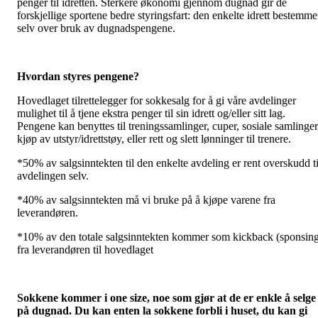
penger til idretten. Sterkere økonomi gjennom dugnad gir de
forskjellige sportene bedre styringsfart: den enkelte idrett bestemme
selv over bruk av dugnadspengene.
Hvordan styres pengene?
Hovedlaget tilrettelegger for sokkesalg for å gi våre avdelinger
mulighet til å tjene ekstra penger til sin idrett og/eller sitt lag.
Pengene kan benyttes til treningssamlinger, cuper, sosiale samlinger
kjøp av utstyr/idrettstøy, eller rett og slett lønninger til trenere.
*50% av salgsinntekten til den enkelte avdeling er rent overskudd ti
avdelingen selv.
*40% av salgsinntekten må vi bruke på å kjøpe varene fra
leverandøren.
*10% av den totale salgsinntekten kommer som kickback (sponsin
fra leverandøren til hovedlaget
Sokkene kommer i one size, noe som gjør at de er enkle å selge
på dugnad. Du kan enten la sokkene forbli i huset, du kan gi