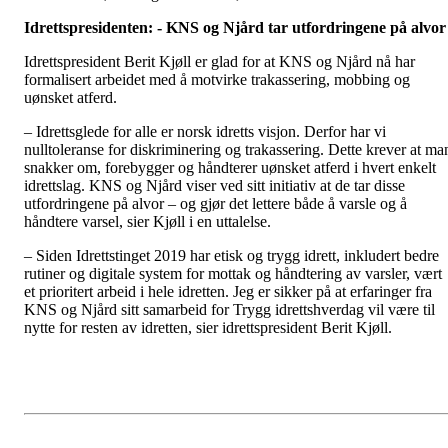
Idrettspresidenten: - KNS og Njård tar utfordringene på alvor
Idrettspresident Berit Kjøll er glad for at KNS og Njård nå har
formalisert arbeidet med å motvirke trakassering, mobbing og
uønsket atferd.
– Idrettsglede for alle er norsk idretts visjon. Derfor har vi
nulltoleranse for diskriminering og trakassering. Dette krever at ma
snakker om, forebygger og håndterer uønsket atferd i hvert enkelt
idrettslag. KNS og Njård viser ved sitt initiativ at de tar disse
utfordringene på alvor – og gjør det lettere både å varsle og å
håndtere varsel, sier Kjøll i en uttalelse.
– Siden Idrettstinget 2019 har etisk og trygg idrett, inkludert bedre
rutiner og digitale system for mottak og håndtering av varsler, vært
et prioritert arbeid i hele idretten. Jeg er sikker på at erfaringer fra
KNS og Njård sitt samarbeid for Trygg idrettshverdag vil være til
nytte for resten av idretten, sier idrettspresident Berit Kjøll.