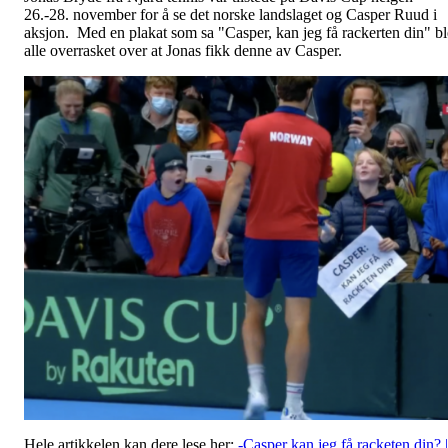
26.-28. november for å se det norske landslaget og Casper Ruud i
aksjon. Med en plakat som sa "Casper, kan jeg få rackerten din" bl
alle overrasket over at Jonas fikk denne av Casper.
Hele artikkelen kan dere lese her:
-Casper kan jeg få racketen din? |