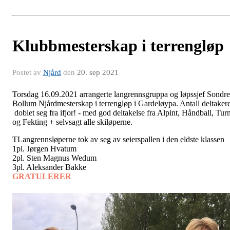
Klubbmesterskap i terrengløp
Postet av
Njård
den
20. sep 2021
Torsdag 16.09.2021 arrangerte langrennsgruppa og løpssjef Sondre
Bollum Njårdmesterskap i terrengløp i Gardeløypa. Antall deltaker
doblet seg fra ifjor! - med god deltakelse fra Alpint, Håndball, Tur
og Fekting + selvsagt alle skiløperne.
TLangrennsløperne tok av seg av seierspallen i den eldste klassen
1pl. Jørgen Hvatum
2pl. Sten Magnus Wedum
3pl. Aleksander Bakke
GRATULERER