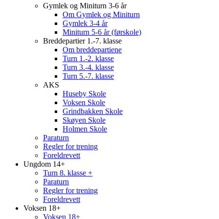
Gymlek og Miniturn 3-6 år
Om Gymlek og Miniturn
Gymlek 3-4 år
Miniturn 5-6 år (førskole)
Breddepartier 1.-7. klasse
Om breddepartiene
Turn 1.-2. klasse
Turn 3.-4. klasse
Turn 5.-7. klasse
AKS
Huseby Skole
Voksen Skole
Grindbakken Skole
Skøyen Skole
Holmen Skole
Paraturn
Regler for trening
Foreldrevett
Ungdom 14+
Turn 8. klasse +
Paraturn
Regler for trening
Foreldrevett
Voksen 18+
Voksen 18+