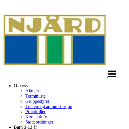
Veksle
navigasjon
Om oss
Aktuelt
Terminliste
Gruppestyret
Trenere og administrasjon
Protokoller
Kontaktinfo
Støtteordninger
Barn 3-13 år