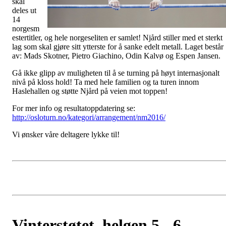
skal
deles ut
14
norgesm
estertitler, og hele norgeseliten er samlet! Njård stiller med et sterkt
lag som skal gjøre sitt ytterste for å sanke edelt metall. Laget består
av: Mads Skotner, Pietro Giachino, Odin Kalvø og Espen Jansen.
Gå ikke glipp av muligheten til å se turning på høyt internasjonalt
nivå på kloss hold! Ta med hele familien og ta turen innom
Haslehallen og støtte Njård på veien mot toppen!
For mer info og resultatoppdatering se:
http://osloturn.no/kategori/arrangement/nm2016/
Vi ønsker våre deltagere lykke til!
Vinterstøtet, helgen 5 - 6.