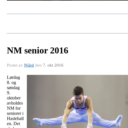
NM senior 2016
Postet av
Njård
den
7. okt 2016
Lørdag
8. og
søndag
9.
oktober
avholdes
NM for
seniorer i
Haslehall
en. Det