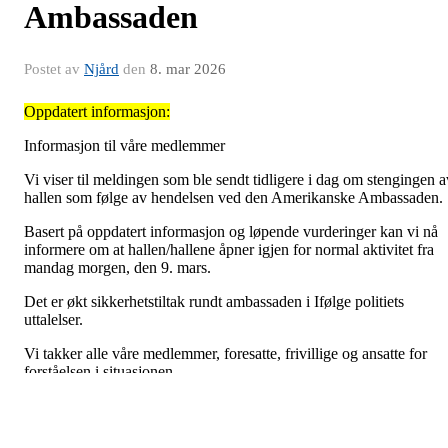
Ambassaden
Postet av
Njård
den
8. mar 2026
Oppdatert informasjon:
Informasjon til våre medlemmer
Vi viser til meldingen som ble sendt tidligere i dag om stengingen a
hallen som følge av hendelsen ved den Amerikanske Ambassaden.
Basert på oppdatert informasjon og løpende vurderinger kan vi nå
informere om at hallen/hallene åpner igjen for normal aktivitet fra
mandag morgen, den 9. mars.
Det er økt sikkerhetstiltak rundt ambassaden i Ifølge politiets
uttalelser.
Vi takker alle våre medlemmer, foresatte, frivillige og ansatte for
forståelsen i situasjonen.
Vi ser frem til å ønske alle velkommen tilbake til aktivitet i hallene
våre.