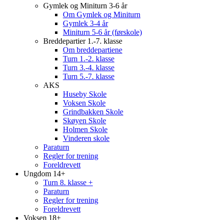
Gymlek og Miniturn 3-6 år
Om Gymlek og Miniturn
Gymlek 3-4 år
Miniturn 5-6 år (førskole)
Breddepartier 1.-7. klasse
Om breddepartiene
Turn 1.-2. klasse
Turn 3.-4. klasse
Turn 5.-7. klasse
AKS
Huseby Skole
Voksen Skole
Grindbakken Skole
Skøyen Skole
Holmen Skole
Vinderen skole
Paraturn
Regler for trening
Foreldrevett
Ungdom 14+
Turn 8. klasse +
Paraturn
Regler for trening
Foreldrevett
Voksen 18+