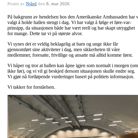
Postet av
Njård
den
8. mar 2026
På bakgrunn av hendelsen hos den Amerikanske Ambassaden har v
valgt å holde hallen stengt i dag. Vi har valgt å følge et føre-var-
prinsipp, da situasjonen både har vært reell og har skapt utrygghet
for mange. Dette tar vi på største alvor.
Vi synes det er veldig beklagelig at barn og unge ikke får
gjennomført sine aktiviteter i dag, men sikkerheten til våre
medlemmer, foresatte, frivillige og ansatte må alltid komme først.
Vi håper og tror at hallen kan åpne igjen som normalt i morgen (om
ikke før), og vi vil gi beskjed dersom situasjonen skulle endre seg.
Vi gjør nå fortløpende vurderinger basert på politiets informasjon.
Vi takker for forståelsen.