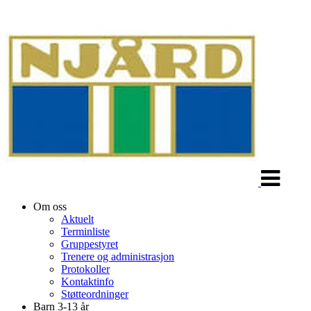
Veksle
navigasjon
Om oss
Aktuelt
Terminliste
Gruppestyret
Trenere og administrasjon
Protokoller
Kontaktinfo
Støtteordninger
Barn 3-13 år