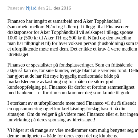
Postet av
Njård
den
21. des 2016
Finansco har inngått et samarbeid med Aker Topphåndball
(samarbeid mellom Njård og Ullern). I tillegg til at Finansco er
draktsponsor for Aker Topphåndball vil selskapet i tillegg sponse
1000 kr (500 kr til Aker TH og 500 kr til Njård og den avdeling
man har tilhørighet til) for hver voksen person (husholdning) som t
et uforpliktende møte med dem. Det er ikke et krav å være medlem 
idrettslaget.
Finansco er spesialister på fondsplasseringer. Som en frittstående
aktør så kan de, for sine kunder, velge blant alle verdens fond. Dett
har gjort at de har fått mye hyggelig medieomtale både på
markedsledende avkastning og for måten de sikrer god
kundeoppfølging på. Finansco får derfor et fortrinn sammenlignet
med bankene – et fortrinn som kommer deg som kunde til gode.
I etterkant av et uforpliktende møte med Finansco vil du få tilsendt
en oppsummering og et konkret løsningsforslag basert på din
situasjon. Om du velger å gå videre med Finansco eller ei har ingen
innvirkning på deres sponsing av idrettslaget!
Vi håper at så mange av våre medlemmer som mulig benytter seg a
denne muligheten – både for deres egen del og klubbens.