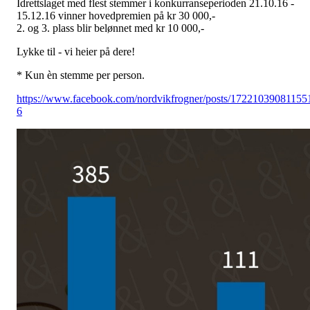
Idrettslaget med flest stemmer i konkurranseperioden 21.10.16 -
15.12.16 vinner hovedpremien på kr 30 000,-
2. og 3. plass blir belønnet med kr 10 000,-
Lykke til - vi heier på dere!
* Kun èn stemme per person.
https://www.facebook.com/nordvikfrogner/posts/17221039081155
6