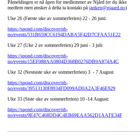
Påmeldingen er nå åpen for medlemmer av Njård (er du ikke
medlem men ønsker å delta ta kontakt på
janken@njaard.no
)
Uke 26 (Første uke av sommerferien) 22 - 26 juni:
https://spond.com/discover/nb-
no/events/531B659CC6194DABA5F42D7CFAA51E22
Uke 27 (Uke 2 av sommerferien) 29 juni - 3 juli:
https://spond.com/discover/nb-
no/events/15EF088AA0804D368B0276DB9A874A4C
Uke 32 (Nestsiste uke av sommerferien) 3 - 7 August
https://spond.com/discover/nb-
no/events/39513130F8934FD099AD0A2A3F46E929
Uke 33 (Siste uke av sommerferien) 10 -14 August:
https://spond.com/discover/nb-
no/events/9E47C468DD4C4EB69EAA562D1AAFE34F