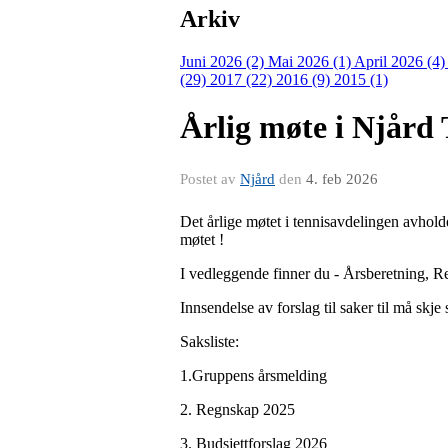
Arkiv
Juni 2026 (2)
Mai 2026 (1)
April 2026 (4
(29)
2017 (22)
2016 (9)
2015 (1)
Årlig møte i Njård 
Postet av
Njård
den
4. feb 2026
Det årlige møtet i tennisavdelingen avhold
møtet !
I vedleggende finner du - Årsberetning, R
Innsendelse av forslag til saker til må skje
Saksliste:
1.Gruppens årsmelding
2. Regnskap 2025
3. Budsjettforslag 2026