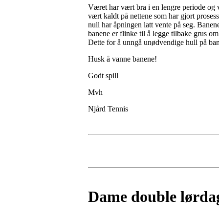
Været har vært bra i en lengre periode og v
vært kaldt på nettene som har gjort prose
null har åpningen latt vente på seg. Banene v
banene er flinke til å legge tilbake grus o
Dette for å unngå unødvendige hull på ba
Husk å vanne banene!
Godt spill
Mvh
Njård Tennis
Dame double lørdag