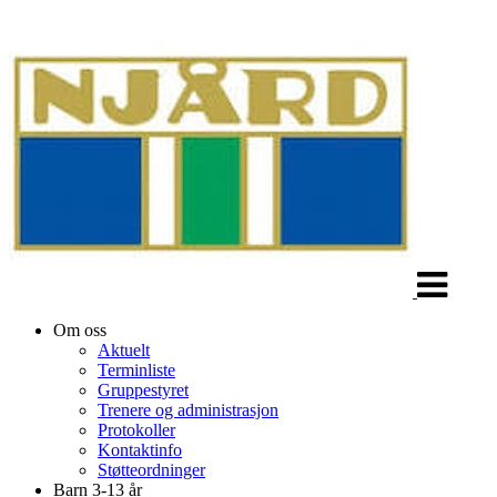
Veksle
navigasjon
Om oss
Aktuelt
Terminliste
Gruppestyret
Trenere og administrasjon
Protokoller
Kontaktinfo
Støtteordninger
Barn 3-13 år