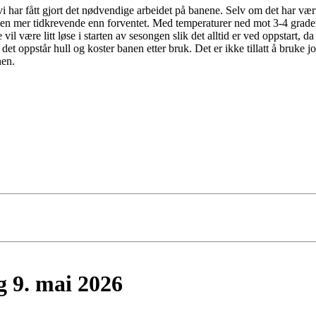
i har fått gjort det nødvendige arbeidet på banene. Selv om det har vært 
ssen mer tidkrevende enn forventet. Med temperaturer ned mot 3-4 grader
il være litt løse i starten av sesongen slik det alltid er ved oppstart, da
m det oppstår hull og koster banen etter bruk. Det er ikke tillatt å bruk
nen.
 9. mai 2026