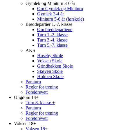
Gymlek og Miniturn 3-6 år
Om Gymlek og Miniturn
Gymlek 3-4 år
Miniturn 5-6 år (førskole)
Breddepartier 1.-7. klasse
Om breddepartiene
Turn 1.-2. klasse
Turn 3.-4. klasse
Turn 5.-7. klasse
AKS
Huseby Skole
Voksen Skole
Grindbakken Skole
Skøyen Skole
Holmen Skole
Paraturn
Regler for trening
Foreldrevett
Ungdom 14+
Turn 8. klasse +
Paraturn
Regler for trening
Foreldrevett
Voksen 18+
Voksen 18+