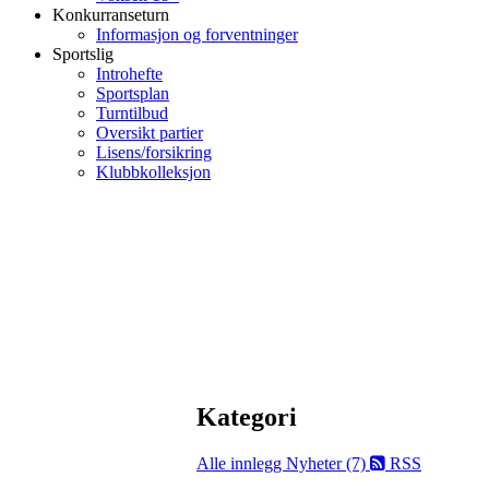
Konkurranseturn
Informasjon og forventninger
Sportslig
Introhefte
Sportsplan
Turntilbud
Oversikt partier
Lisens/forsikring
Klubbkolleksjon
Kategori
Alle innlegg
Nyheter (7)
RSS