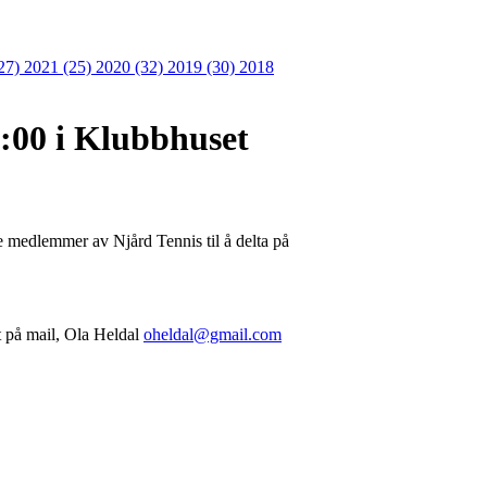
27)
2021 (25)
2020 (32)
2019 (30)
2018
8:00 i Klubbhuset
le medlemmer av Njård Tennis til å delta på
et på mail, Ola Heldal
oheldal@gmail.com