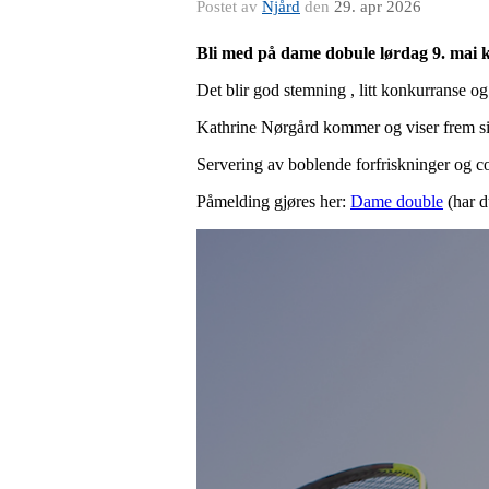
Postet av
Njård
den
29. apr 2026
Bli med på dame dobule lørdag 9. mai kl
Det blir god stemning , litt konkurranse og
Kathrine Nørgård kommer og viser frem sin
Servering av boblende forfriskninger og c
Påmelding gjøres her:
Dame double
(har d