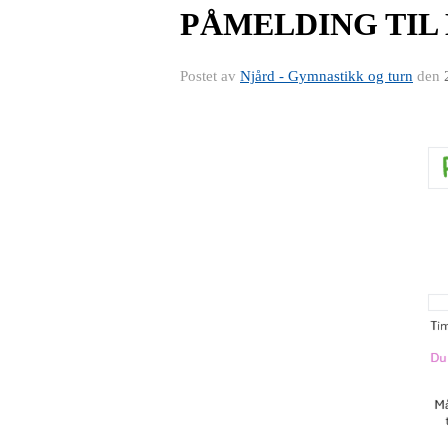
PÅMELDING TIL
Postet av
Njård - Gymnastikk og turn
den