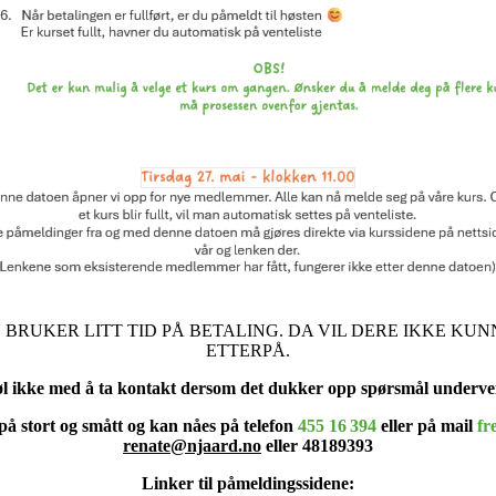
 BRUKER LITT TID PÅ BETALING. DA VIL DERE IKKE KUN
ETTERPÅ.
l ikke med å ta kontakt dersom det dukker opp spørsmål undervei
på stort og smått og kan nåes på telefon
455 16 394
eller på mail
fr
renate@njaard.no
eller 48189393
Linker til påmeldingssidene: