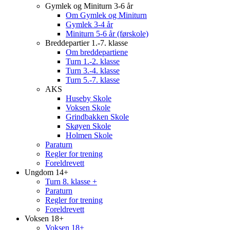
Gymlek og Miniturn 3-6 år
Om Gymlek og Miniturn
Gymlek 3-4 år
Miniturn 5-6 år (førskole)
Breddepartier 1.-7. klasse
Om breddepartiene
Turn 1.-2. klasse
Turn 3.-4. klasse
Turn 5.-7. klasse
AKS
Huseby Skole
Voksen Skole
Grindbakken Skole
Skøyen Skole
Holmen Skole
Paraturn
Regler for trening
Foreldrevett
Ungdom 14+
Turn 8. klasse +
Paraturn
Regler for trening
Foreldrevett
Voksen 18+
Voksen 18+