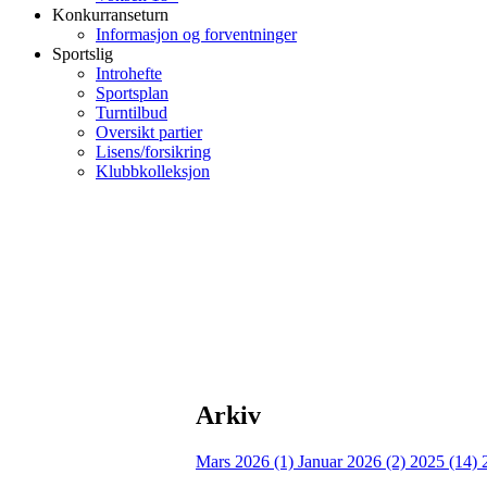
Konkurranseturn
Informasjon og forventninger
Sportslig
Introhefte
Sportsplan
Turntilbud
Oversikt partier
Lisens/forsikring
Klubbkolleksjon
Arkiv
Mars 2026 (1)
Januar 2026 (2)
2025 (14)