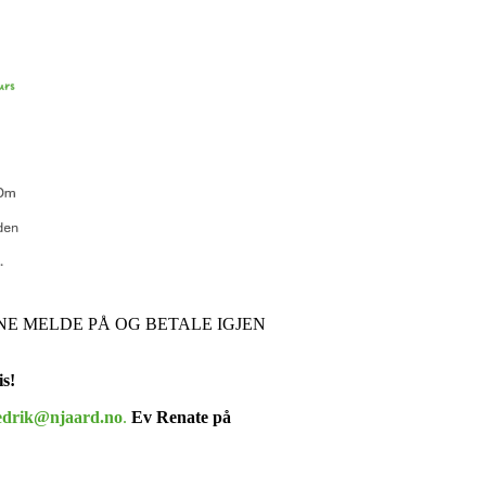
NE MELDE PÅ OG BETALE IGJEN
s!
edrik@njaard.no
.
Ev Renate på