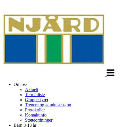
Veksle
navigasjon
Om oss
Aktuelt
Terminliste
Gruppestyret
Trenere og administrasjon
Protokoller
Kontaktinfo
Støtteordninger
Barn 3-13 år