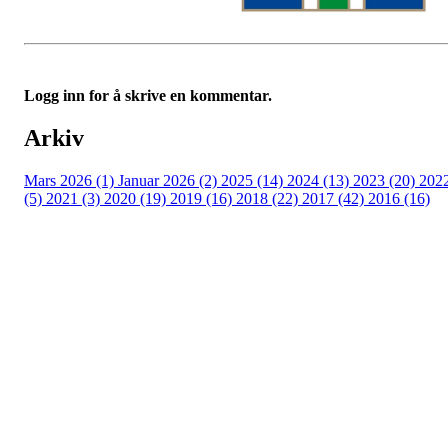
Logg inn for å skrive en kommentar.
Arkiv
Mars 2026 (1)
Januar 2026 (2)
2025 (14)
2024 (13)
2023 (20)
202
(5)
2021 (3)
2020 (19)
2019 (16)
2018 (22)
2017 (42)
2016 (16)
Velkommen til Njård
Sammen blir vi best!
Sørkedalsveien 106,
0378 Oslo