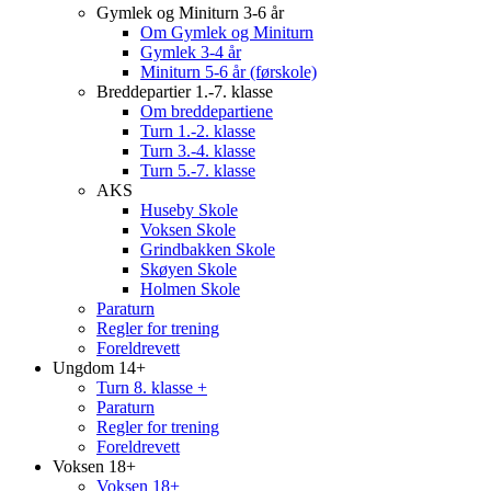
Gymlek og Miniturn 3-6 år
Om Gymlek og Miniturn
Gymlek 3-4 år
Miniturn 5-6 år (førskole)
Breddepartier 1.-7. klasse
Om breddepartiene
Turn 1.-2. klasse
Turn 3.-4. klasse
Turn 5.-7. klasse
AKS
Huseby Skole
Voksen Skole
Grindbakken Skole
Skøyen Skole
Holmen Skole
Paraturn
Regler for trening
Foreldrevett
Ungdom 14+
Turn 8. klasse +
Paraturn
Regler for trening
Foreldrevett
Voksen 18+
Voksen 18+