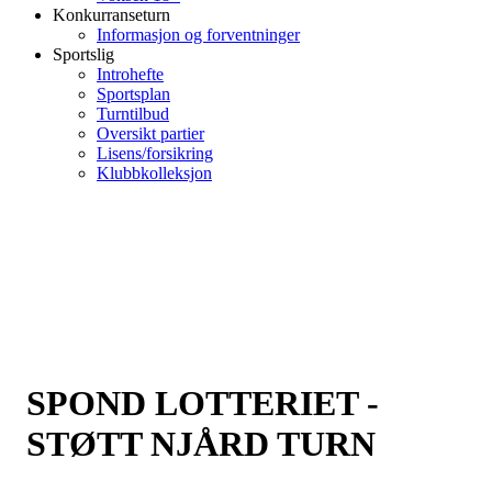
Konkurranseturn
Informasjon og forventninger
Sportslig
Introhefte
Sportsplan
Turntilbud
Oversikt partier
Lisens/forsikring
Klubbkolleksjon
SPOND LOTTERIET -
STØTT NJÅRD TURN