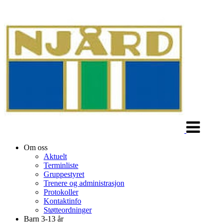
Veksle
navigasjon
Om oss
Aktuelt
Terminliste
Gruppestyret
Trenere og administrasjon
Protokoller
Kontaktinfo
Støtteordninger
Barn 3-13 år