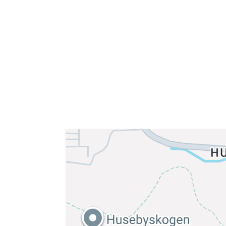
Sørkedalsveien 106,
0378 Oslo
E-post: info@njaard.no
Telefon:
23 22 22 50
Organisasjonsnummer: 971435577
Her finner du oss