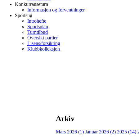
Konkurranseturn
Informasjon og forventninger
Sportslig
Introhefte
Sportsplan
Turntilbud
Oversikt partier
Lisens/forsikring
Klubbkolleksjon
Arkiv
Mars 2026 (1)
Januar 2026 (2)
2025 (14)