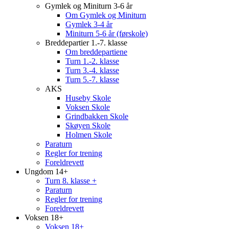
Gymlek og Miniturn 3-6 år
Om Gymlek og Miniturn
Gymlek 3-4 år
Miniturn 5-6 år (førskole)
Breddepartier 1.-7. klasse
Om breddepartiene
Turn 1.-2. klasse
Turn 3.-4. klasse
Turn 5.-7. klasse
AKS
Huseby Skole
Voksen Skole
Grindbakken Skole
Skøyen Skole
Holmen Skole
Paraturn
Regler for trening
Foreldrevett
Ungdom 14+
Turn 8. klasse +
Paraturn
Regler for trening
Foreldrevett
Voksen 18+
Voksen 18+