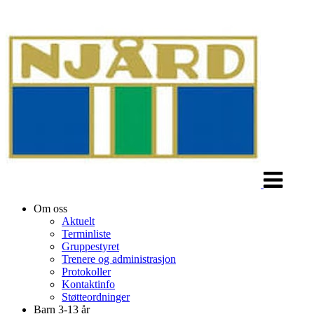
Veksle
navigasjon
Om oss
Aktuelt
Terminliste
Gruppestyret
Trenere og administrasjon
Protokoller
Kontaktinfo
Støtteordninger
Barn 3-13 år