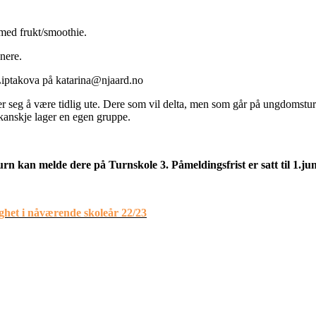
med frukt/smoothie.
nere.
Liptakova på katarina@njaard.no
lønner seg å være tidlig ute. Dere som vil delta, men som går på ungdomst
kanskje lager en egen gruppe.
 kan melde dere på Turnskole 3. Påmeldingsfrist er satt til 1.ju
ighet i nåværende skoleår 22/23