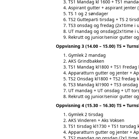
TS1 Mandag kl 1600 + TS1 mandag
Aspirant gutter + aspirant jenter 
TS 1 og 2 søndager
TS2 Gutteparti tirsdag + TS 2 tirs
TS3 onsdag og fredag (2x1time i u
UT mandag og onsdag(2x1time i uk
Rekrutt og junior/senior gutter og
Oppvisning 3 (14.00 – 15.00) TS = Tur
Gymlek 2 mandag
AKS Grindbakken
TS1 Mandag kl1800 + TS1 Fredag 
Apparatturn gutter og jenter + A
TS2 Onsdag kl1800 + TS2 fredag 
TS3 Mandag kl1900 + TS3 onsdag 
UT mandag + UT onsdag + UT tor
Rekrutt og junior/senior gutter og
Oppvisning 4 (15.30 – 16.30) TS = Tur
Gymlek 2 tirsdag
AKS Vinderen + Aks Voksen
TS1 tirsdag kl1730 + TS1 torsdag 
Apparatturn gutter og jenter + A
TS2 mandag og onsdag (2x1 time i 