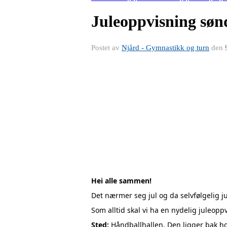
Juleoppvisning sønd
Postet av
Njård - Gymnastikk og turn
den
Hei alle sammen!
Det nærmer seg jul og da selvfølgelig j
Som alltid skal vi ha en nydelig juleoppv
Sted:
Håndballhallen. Den ligger bak h