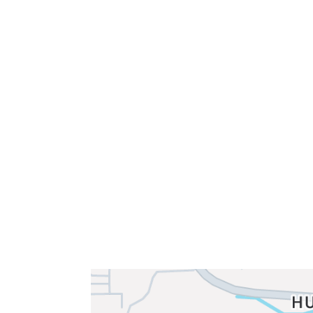
Velkommen til Njård
Sammen blir vi best!
Sørkedalsveien 106,
0378 Oslo
E-post: info@njaard.no
Telefon:
23 22 22 50
Organisasjonsnummer: 971435577
Her finner du oss