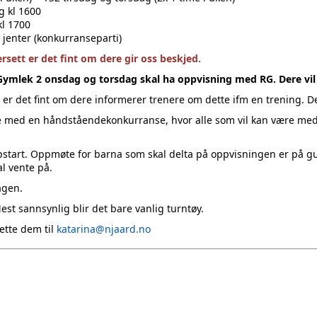
g kl 1600
kl 1700
 jenter (konkurranseparti)
ersett er det fint om dere gir oss beskjed.
mlek 2 onsdag og torsdag skal ha oppvisning med RG. Dere vil 
 er det fint om dere informerer trenere om dette ifm en trening. D
e med en håndståendekonkurranse, hvor alle som vil kan være med.
pstart. Oppmøte for barna som skal delta på oppvisningen er på gul
al vente på.
agen.
t sannsynlig blir det bare vanlig turntøy.
ette dem til
katarina@njaard.no