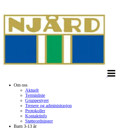
Veksle
navigasjon
Om oss
Aktuelt
Terminliste
Gruppestyret
Trenere og administrasjon
Protokoller
Kontaktinfo
Støtteordninger
Barn 3-13 år