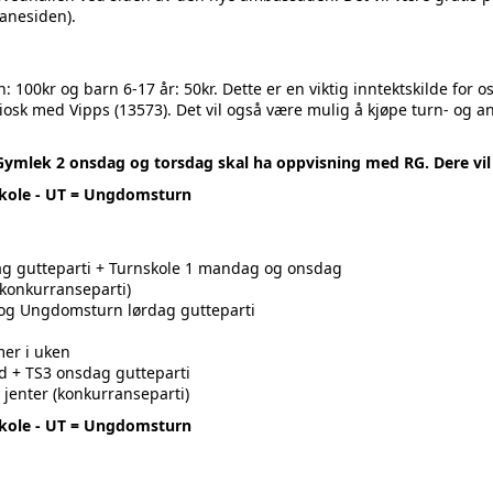
anesiden).
: 100kr og barn 6-17 år: 50kr. Dette er en viktig inntektskilde for 
osk med Vipps (13573). Det vil også være mulig å kjøpe turn- og and
mlek 2 onsdag og torsdag skal ha oppvisning med RG. Dere vil 
nskole - UT = Ungdomsturn
dag gutteparti + Turnskole 1 mandag og onsdag
(konkurranseparti)
3 og Ungdomsturn lørdag gutteparti
mer i uken
d + TS3 onsdag gutteparti
 jenter (konkurranseparti)
nskole - UT = Ungdomsturn