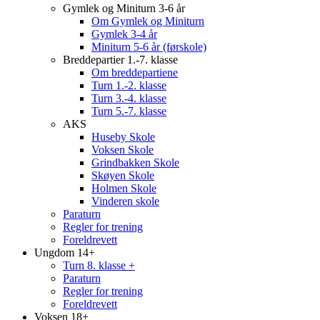
Gymlek og Miniturn 3-6 år
Om Gymlek og Miniturn
Gymlek 3-4 år
Miniturn 5-6 år (førskole)
Breddepartier 1.-7. klasse
Om breddepartiene
Turn 1.-2. klasse
Turn 3.-4. klasse
Turn 5.-7. klasse
AKS
Huseby Skole
Voksen Skole
Grindbakken Skole
Skøyen Skole
Holmen Skole
Vinderen skole
Paraturn
Regler for trening
Foreldrevett
Ungdom 14+
Turn 8. klasse +
Paraturn
Regler for trening
Foreldrevett
Voksen 18+