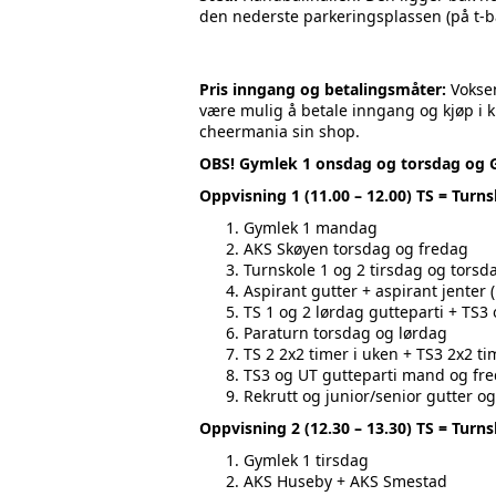
den nederste parkeringsplassen (på t-b
Pris inngang og betalingsmåter:
Voksen
være mulig å betale inngang og kjøp i ki
cheermania sin shop.
OBS! Gymlek 1 onsdag og torsdag og Gy
Oppvisning 1 (11.00 – 12.00) TS = Tur
Gymlek 1 mandag
AKS Skøyen torsdag og fredag
Turnskole 1 og 2 tirsdag og tors
Aspirant gutter + aspirant jenter 
TS 1 og 2 lørdag gutteparti + TS
Paraturn torsdag og lørdag
TS 2 2x2 timer i uken + TS3 2x2 ti
TS3 og UT gutteparti mand og fre
Rekrutt og junior/senior gutter og
Oppvisning 2 (12.30 – 13.30) TS = Tur
Gymlek 1 tirsdag
AKS Huseby + AKS Smestad