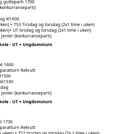
 gutteparti 1700
(konkurranseparti)
dag kl1600
ken) + TS3 Tirsdag og torsdag (2x1 time i uken)
en)+ UT tirsdag og torsdag (2x1 time i uken)
 jenter (konkurranseparti)
nskole - UT = Ungdomsturn
kl 1600
pparatturn Rekrutt
kl1500
kl1530
sdag
 jenter (konkurranseparti)
nskole - UT = Ungdomsturn
kl 1730
pparatturn Rekrutt
uken) + TS2 tirsdag og torsdag (2x 1 time i uken)