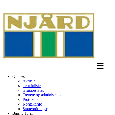
Veksle
navigasjon
Om oss
Aktuelt
Terminliste
Gruppestyret
Trenere og administrasjon
Protokoller
Kontaktinfo
Støtteordninger
Barn 3-13 år