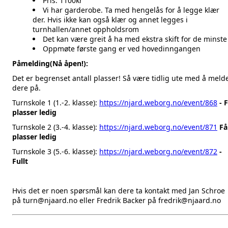
Pris: 1100kr
Vi har garderobe. Ta med hengelås for å legge klær
der. Hvis ikke kan også klær og annet legges i
turnhallen/annet oppholdsrom
Det kan være greit å ha med ekstra skift for de minste
Oppmøte første gang er ved hovedinngangen
Påmelding(Nå åpen!):
Det er begrenset antall plasser! Så være tidlig ute med å meld
dere på.
Turnskole 1 (1.-2. klasse):
https://njard.weborg.no/event/868
- 
plasser ledig
Turnskole 2 (3.-4. klasse):
https://njard.weborg.no/event/871
Få
plasser ledig
Turnskole 3 (5.-6. klasse):
https://njard.weborg.no/event/872
-
Fullt
Hvis det er noen spørsmål kan dere ta kontakt med Jan Schroe
på turn@njaard.no eller Fredrik Backer på fredrik@njaard.no