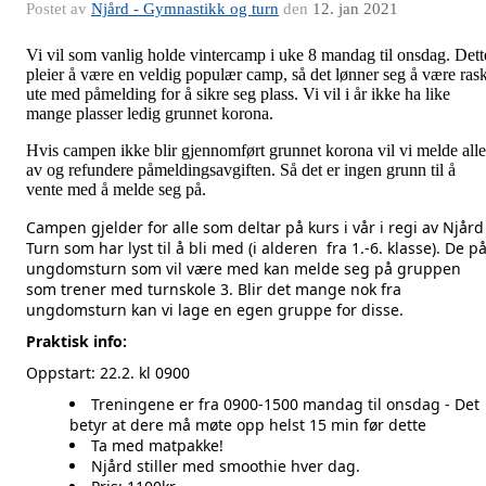
Postet av
Njård - Gymnastikk og turn
den
12. jan 2021
Vi vil som vanlig holde vintercamp i uke 8 mandag til onsdag. Dett
pleier å være en veldig populær camp, så det lønner seg å være rask
ute med påmelding for å sikre seg plass. Vi vil i år ikke ha like
mange plasser ledig grunnet korona.
Hvis campen ikke blir gjennomført grunnet korona vil vi melde alle
av og refundere påmeldingsavgiften. Så det er ingen grunn til å
vente med å melde seg på.
Campen gjelder for alle som deltar på kurs i vår i regi av Njård
Turn som har lyst til å bli med (i alderen fra 1.-6. klasse). De p
ungdomsturn som vil være med kan melde seg på gruppen
som trener med turnskole 3. Blir det mange nok fra
ungdomsturn kan vi lage en egen gruppe for disse.
Praktisk info:
Oppstart: 22.2. kl 0900
Treningene er fra 0900-1500 mandag til onsdag - Det
betyr at dere må møte opp helst 15 min før dette
Ta med matpakke!
Njård stiller med smoothie hver dag.