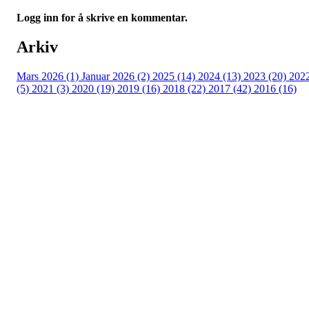
Logg inn for å skrive en kommentar.
Arkiv
Mars 2026 (1)
Januar 2026 (2)
2025 (14)
2024 (13)
2023 (20)
202
(5)
2021 (3)
2020 (19)
2019 (16)
2018 (22)
2017 (42)
2016 (16)
Velkommen til Njård
Sammen blir vi best!
Sørkedalsveien 106,
0378 Oslo
E-post: info@njaard.no
Telefon:
23 22 22 50