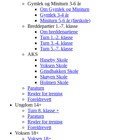
Gymlek og Miniturn 3-6 år
Om Gymlek og Miniturn
Gymlek 3-4 år
Miniturn 5-6 år (førskole)
Breddepartier 1.-7. klasse
Om breddepartiene
Turn 1.-2. klasse
Turn 3.-4. klasse
Turn 5.-7. klasse
AKS
Huseby Skole
Voksen Skole
Grindbakken Skole
Skøyen Skole
Holmen Skole
Paraturn
Regler for trening
Foreldrevett
Ungdom 14+
Turn 8. klasse +
Paraturn
Regler for trening
Foreldrevett
Voksen 18+
Voksen 18+