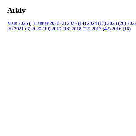
Arkiv
Mars 2026 (1)
Januar 2026 (2)
2025 (14)
2024 (13)
2023 (20)
202
(5)
2021 (3)
2020 (19)
2019 (16)
2018 (22)
2017 (42)
2016 (16)
Velkommen til Njård
Sammen blir vi best!
Sørkedalsveien 106,
0378 Oslo
E-post: info@njaard.no
Telefon:
23 22 22 50
Organisasjonsnummer: 971435577