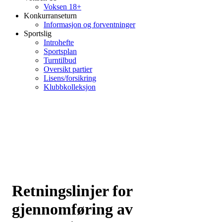
Voksen 18+
Konkurranseturn
Informasjon og forventninger
Sportslig
Introhefte
Sportsplan
Turntilbud
Oversikt partier
Lisens/forsikring
Klubbkolleksjon
Retningslinjer for
gjennomføring av