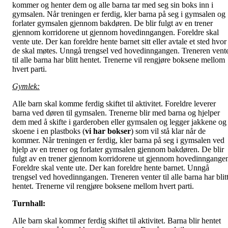
kommer og henter dem og alle barna tar med seg sin boks inn i
gymsalen. Når treningen er ferdig, kler barna på seg i gymsalen og
forlater gymsalen gjennom bakdøren. De blir fulgt av en trener
gjennom korridorene ut gjennom hovedinngangen. Foreldre skal
vente ute. Der kan foreldre hente barnet sitt eller avtale et sted hvor
de skal møtes. Unngå trengsel ved hovedinngangen. Treneren vent
til alle barna har blitt hentet. Trenerne vil rengjøre boksene mellom
hvert parti.
Gymlek:
Alle barn skal komme ferdig skiftet til aktivitet. Foreldre leverer
barna ved døren til gymsalen. Trenerne blir med barna og hjelper
dem med å skifte i garderoben eller gymsalen og legger jakkene og
skoene i en plastboks (
vi har bokser
) som vil stå klar når de
kommer. Når treningen er ferdig, kler barna på seg i gymsalen ved
hjelp av en trener og forlater gymsalen gjennom bakdøren. De blir
fulgt av en trener gjennom korridorene ut gjennom hovedinngange
Foreldre skal vente ute. Der kan foreldre hente barnet. Unngå
trengsel ved hovedinngangen. Treneren venter til alle barna har blit
hentet. Trenerne vil rengjøre boksene mellom hvert parti.
Turnhall:
Alle barn skal kommer ferdig skiftet til aktivitet. Barna blir hentet