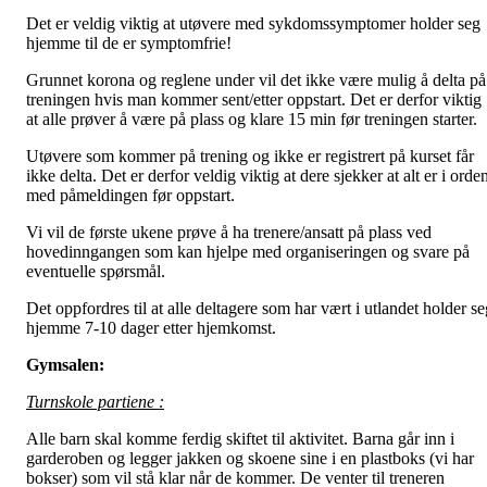
Det er veldig viktig at utøvere med sykdomssymptomer holder seg
hjemme til de er symptomfrie!
Grunnet korona og reglene under vil det ikke være mulig å delta på
treningen hvis man kommer sent/etter oppstart. Det er derfor viktig
at alle prøver å være på plass og klare 15 min før treningen starter.
Utøvere som kommer på trening og ikke er registrert på kurset får
ikke delta. Det er derfor veldig viktig at dere sjekker at alt er i orde
med påmeldingen før oppstart.
Vi vil de første ukene prøve å ha trenere/ansatt på plass ved
hovedinngangen som kan hjelpe med organiseringen og svare på
eventuelle spørsmål.
Det oppfordres til at alle deltagere som har vært i utlandet holder se
hjemme 7-10 dager etter hjemkomst.
Gymsalen:
Turnskole partiene :
Alle barn skal komme ferdig skiftet til aktivitet. Barna går inn i
garderoben og legger jakken og skoene sine i en plastboks (vi har
bokser) som vil stå klar når de kommer. De venter til treneren