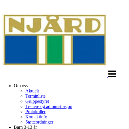
Veksle
navigasjon
Om oss
Aktuelt
Terminliste
Gruppestyret
Trenere og administrasjon
Protokoller
Kontaktinfo
Støtteordninger
Barn 3-13 år