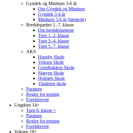
Gymlek og Miniturn 3-6 år
Om Gymlek og Miniturn
Gymlek 3-4 år
Miniturn 5-6 år (førskole)
Breddepartier 1.-7. klasse
Om breddepartiene
Turn 1.-2. klasse
Turn 3.-4. klasse
Turn 5.-7. klasse
AKS
Huseby Skole
Voksen Skole
Grindbakken Skole
Skøyen Skole
Holmen Skole
Vinderen skole
Paraturn
Regler for trening
Foreldrevett
Ungdom 14+
Turn 8. klasse +
Paraturn
Regler for trening
Foreldrevett
Voksen 18+