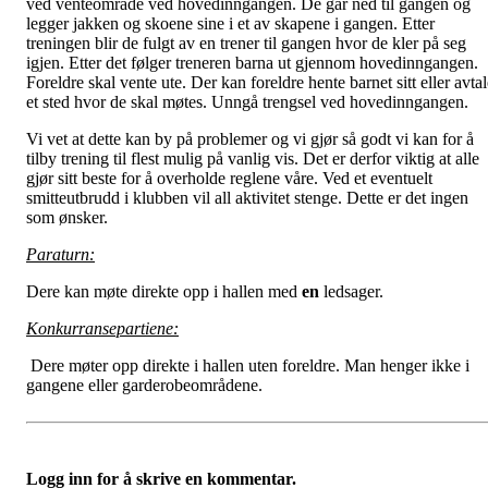
ved venteområde ved hovedinngangen. De går ned til gangen og
legger jakken og skoene sine i et av skapene i gangen. Etter
treningen blir de fulgt av en trener til gangen hvor de kler på seg
igjen. Etter det følger treneren barna ut gjennom hovedinngangen.
Foreldre skal vente ute. Der kan foreldre hente barnet sitt eller avta
et sted hvor de skal møtes. Unngå trengsel ved hovedinngangen.
Vi vet at dette kan by på problemer og vi gjør så godt vi kan for å
tilby trening til flest mulig på vanlig vis. Det er derfor viktig at alle
gjør sitt beste for å overholde reglene våre. Ved et eventuelt
smitteutbrudd i klubben vil all aktivitet stenge. Dette er det ingen
som ønsker.
Paraturn:
Dere kan møte direkte opp i hallen med
en
ledsager.
Konkurransepartiene:
Dere møter opp direkte i hallen uten foreldre. Man henger ikke i
gangene eller garderobeområdene.
Logg inn for å skrive en kommentar.