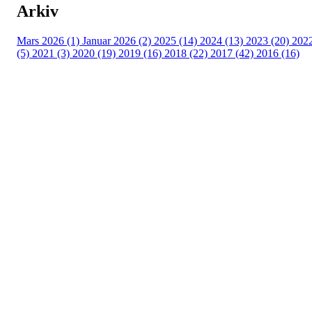
Arkiv
Mars 2026 (1)
Januar 2026 (2)
2025 (14)
2024 (13)
2023 (20)
202
(5)
2021 (3)
2020 (19)
2019 (16)
2018 (22)
2017 (42)
2016 (16)
Velkommen til Njård
Sammen blir vi best!
Sørkedalsveien 106,
0378 Oslo
E-post: info@njaard.no
Telefon:
23 22 22 50
Organisasjonsnummer: 971435577