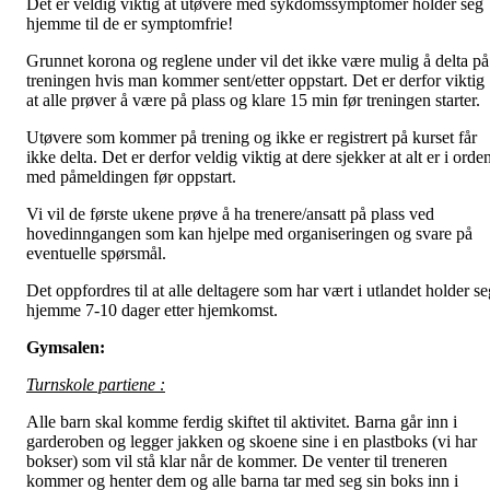
Det er veldig viktig at utøvere med sykdomssymptomer holder seg
hjemme til de er symptomfrie!
Grunnet korona og reglene under vil det ikke være mulig å delta på
treningen hvis man kommer sent/etter oppstart. Det er derfor viktig
at alle prøver å være på plass og klare 15 min før treningen starter.
Utøvere som kommer på trening og ikke er registrert på kurset får
ikke delta. Det er derfor veldig viktig at dere sjekker at alt er i orde
med påmeldingen før oppstart.
Vi vil de første ukene prøve å ha trenere/ansatt på plass ved
hovedinngangen som kan hjelpe med organiseringen og svare på
eventuelle spørsmål.
Det oppfordres til at alle deltagere som har vært i utlandet holder se
hjemme 7-10 dager etter hjemkomst.
Gymsalen:
Turnskole partiene :
Alle barn skal komme ferdig skiftet til aktivitet. Barna går inn i
garderoben og legger jakken og skoene sine i en plastboks (vi har
bokser) som vil stå klar når de kommer. De venter til treneren
kommer og henter dem og alle barna tar med seg sin boks inn i