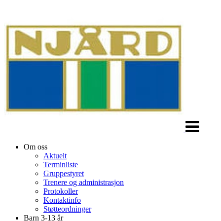
Veksle
navigasjon
Om oss
Aktuelt
Terminliste
Gruppestyret
Trenere og administrasjon
Protokoller
Kontaktinfo
Støtteordninger
Barn 3-13 år