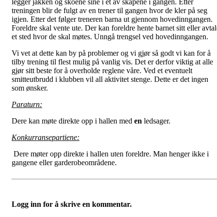
legger jakken og skoene sine i et av skapene i gangen. Etter
treningen blir de fulgt av en trener til gangen hvor de kler på seg
igjen. Etter det følger treneren barna ut gjennom hovedinngangen.
Foreldre skal vente ute. Der kan foreldre hente barnet sitt eller avta
et sted hvor de skal møtes. Unngå trengsel ved hovedinngangen.
Vi vet at dette kan by på problemer og vi gjør så godt vi kan for å
tilby trening til flest mulig på vanlig vis. Det er derfor viktig at alle
gjør sitt beste for å overholde reglene våre. Ved et eventuelt
smitteutbrudd i klubben vil all aktivitet stenge. Dette er det ingen
som ønsker.
Paraturn:
Dere kan møte direkte opp i hallen med
en
ledsager.
Konkurransepartiene:
Dere møter opp direkte i hallen uten foreldre. Man henger ikke i
gangene eller garderobeområdene.
Logg inn for å skrive en kommentar.