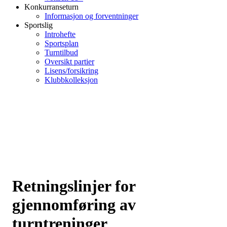
Konkurranseturn
Informasjon og forventninger
Sportslig
Introhefte
Sportsplan
Turntilbud
Oversikt partier
Lisens/forsikring
Klubbkolleksjon
Retningslinjer for
gjennomføring av
turntreninger