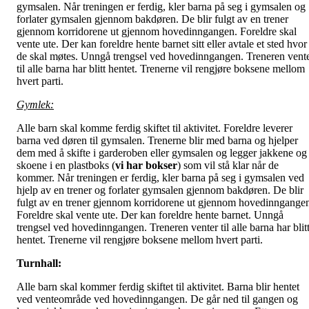
gymsalen. Når treningen er ferdig, kler barna på seg i gymsalen og
forlater gymsalen gjennom bakdøren. De blir fulgt av en trener
gjennom korridorene ut gjennom hovedinngangen. Foreldre skal
vente ute. Der kan foreldre hente barnet sitt eller avtale et sted hvor
de skal møtes. Unngå trengsel ved hovedinngangen. Treneren vent
til alle barna har blitt hentet. Trenerne vil rengjøre boksene mellom
hvert parti.
Gymlek:
Alle barn skal komme ferdig skiftet til aktivitet. Foreldre leverer
barna ved døren til gymsalen. Trenerne blir med barna og hjelper
dem med å skifte i garderoben eller gymsalen og legger jakkene og
skoene i en plastboks (
vi har bokser
) som vil stå klar når de
kommer. Når treningen er ferdig, kler barna på seg i gymsalen ved
hjelp av en trener og forlater gymsalen gjennom bakdøren. De blir
fulgt av en trener gjennom korridorene ut gjennom hovedinngange
Foreldre skal vente ute. Der kan foreldre hente barnet. Unngå
trengsel ved hovedinngangen. Treneren venter til alle barna har blit
hentet. Trenerne vil rengjøre boksene mellom hvert parti.
Turnhall:
Alle barn skal kommer ferdig skiftet til aktivitet. Barna blir hentet
ved venteområde ved hovedinngangen. De går ned til gangen og