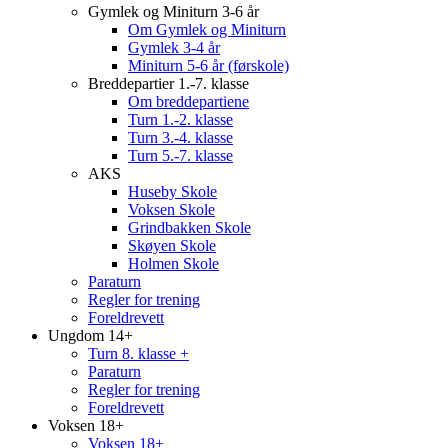
Gymlek og Miniturn 3-6 år
Om Gymlek og Miniturn
Gymlek 3-4 år
Miniturn 5-6 år (førskole)
Breddepartier 1.-7. klasse
Om breddepartiene
Turn 1.-2. klasse
Turn 3.-4. klasse
Turn 5.-7. klasse
AKS
Huseby Skole
Voksen Skole
Grindbakken Skole
Skøyen Skole
Holmen Skole
Paraturn
Regler for trening
Foreldrevett
Ungdom 14+
Turn 8. klasse +
Paraturn
Regler for trening
Foreldrevett
Voksen 18+
Voksen 18+