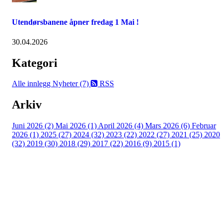
Utendørsbanene åpner fredag 1 Mai !
30.04.2026
Kategori
Alle innlegg
Nyheter (7)
RSS
Arkiv
Juni 2026 (2)
Mai 2026 (1)
April 2026 (4)
Mars 2026 (6)
Februar
2026 (1)
2025 (27)
2024 (32)
2023 (22)
2022 (27)
2021 (25)
2020
(32)
2019 (30)
2018 (29)
2017 (22)
2016 (9)
2015 (1)
Velkommen til Njård