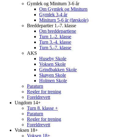
Gymlek og Miniturn 3-6 år
Om Gymlek og Miniturn
Gymlek 3-4 år
Miniturn 5-6 år (førskole)
Breddepartier 1.-7. klasse
Om breddepartiene
Turn 1.-2. klasse
Turn 3.-4. klasse
Turn 5.-7. klasse
AKS
Huseby Skole
Voksen Skole
Grindbakken Skole
Skøyen Skole
Holmen Skole
Paraturn
Regler for trening
Foreldrevett
Ungdom 14+
Turn 8. klasse +
Paraturn
Regler for trening
Foreldrevett
Voksen 18+
Voksen 18+