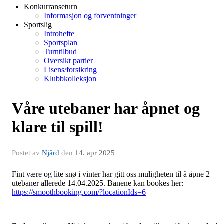
Konkurranseturn
Informasjon og forventninger
Sportslig
Introhefte
Sportsplan
Turntilbud
Oversikt partier
Lisens/forsikring
Klubbkolleksjon
Våre utebaner har åpnet og
klare til spill!
Postet av
Njård
den
14. apr 2025
Fint være og lite snø i vinter har gitt oss muligheten til å åpne 2
utebaner allerede 14.04.2025. Banene kan bookes her:
https://smoothbooking.com/?locationIds=6