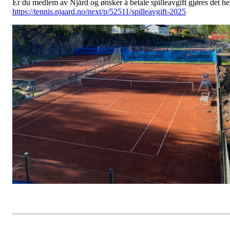
Er du medlem av Njård og ønsker å betale spilleavgift gjøres det he
https://tennis.njaard.no/next/p/52511/spilleavgift-2025