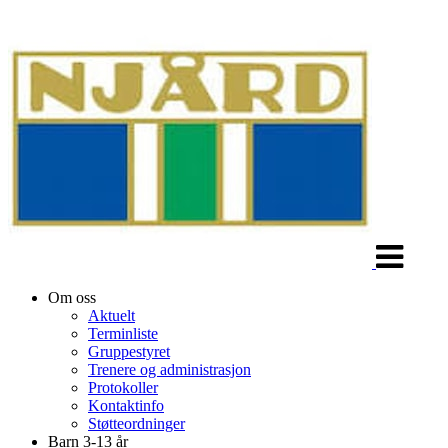
Veksle
navigasjon
Om oss
Aktuelt
Terminliste
Gruppestyret
Trenere og administrasjon
Protokoller
Kontaktinfo
Støtteordninger
Barn 3-13 år