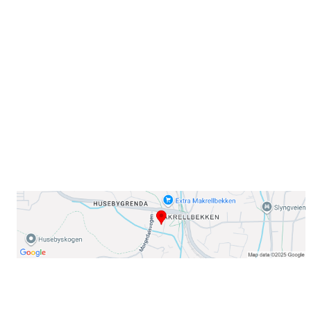
Sammen blir vi best!
Sørkedalsveien 106,
0378 Oslo
E-post: info@njaard.no
Telefon:
23 22 22 50
Organisasjonsnummer: 971435577
Her finner du oss