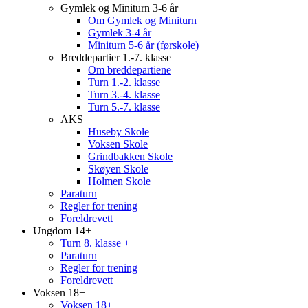
Gymlek og Miniturn 3-6 år
Om Gymlek og Miniturn
Gymlek 3-4 år
Miniturn 5-6 år (førskole)
Breddepartier 1.-7. klasse
Om breddepartiene
Turn 1.-2. klasse
Turn 3.-4. klasse
Turn 5.-7. klasse
AKS
Huseby Skole
Voksen Skole
Grindbakken Skole
Skøyen Skole
Holmen Skole
Paraturn
Regler for trening
Foreldrevett
Ungdom 14+
Turn 8. klasse +
Paraturn
Regler for trening
Foreldrevett
Voksen 18+
Voksen 18+