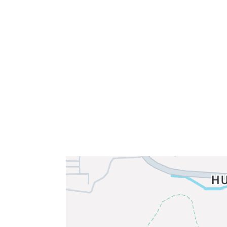
Sammen blir vi best!
Sørkedalsveien 106,
0378 Oslo
E-post: info@njaard.no
Telefon:
23 22 22 50
Organisasjonsnummer: 971435577
Her finner du oss