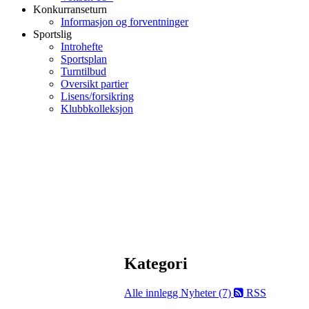
Konkurranseturn
Informasjon og forventninger
Sportslig
Introhefte
Sportsplan
Turntilbud
Oversikt partier
Lisens/forsikring
Klubbkolleksjon
Kategori
Alle innlegg
Nyheter (7)
RSS