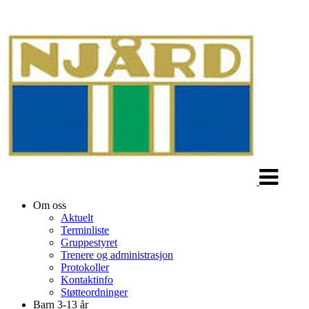
Veksle
navigasjon
Om oss
Aktuelt
Terminliste
Gruppestyret
Trenere og administrasjon
Protokoller
Kontaktinfo
Støtteordninger
Barn 3-13 år