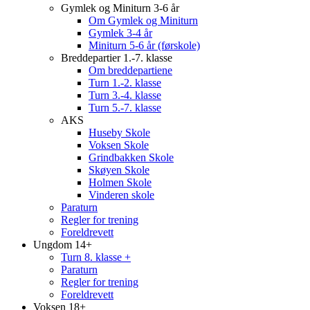
Gymlek og Miniturn 3-6 år
Om Gymlek og Miniturn
Gymlek 3-4 år
Miniturn 5-6 år (førskole)
Breddepartier 1.-7. klasse
Om breddepartiene
Turn 1.-2. klasse
Turn 3.-4. klasse
Turn 5.-7. klasse
AKS
Huseby Skole
Voksen Skole
Grindbakken Skole
Skøyen Skole
Holmen Skole
Vinderen skole
Paraturn
Regler for trening
Foreldrevett
Ungdom 14+
Turn 8. klasse +
Paraturn
Regler for trening
Foreldrevett
Voksen 18+