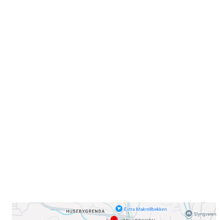
Velkommen til Njård
Sammen blir vi best!
Sørkedalsveien 106,
0378 Oslo
E-post: info@njaard.no
Telefon:
23 22 22 50
Organisasjonsnummer: 971435577
Her finner du oss