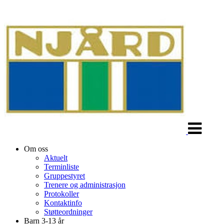
Veksle
navigasjon
Om oss
Aktuelt
Terminliste
Gruppestyret
Trenere og administrasjon
Protokoller
Kontaktinfo
Støtteordninger
Barn 3-13 år