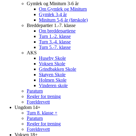
Gymlek og Miniturn 3-6 år
Om Gymlek og Miniturn
Gymlek 3-4 år
Miniturn 5-6 år (førskole)
Breddepartier 1.-7. klasse
Om breddepartiene
Turn 1.-2. klasse
Turn 3.-4. klasse
Turn 5.-7. klasse
AKS
Huseby Skole
Voksen Skole
Grindbakken Skole
Skøyen Skole
Holmen Skole
Vinderen skole
Paraturn
Regler for trening
Foreldrevett
Ungdom 14+
Turn 8. klasse +
Paraturn
Regler for trening
Foreldrevett
Voksen 18+