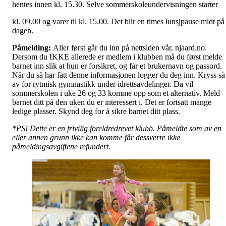
hentes innen kl. 15.30. Selve sommerskoleundervisningen starter
kl. 09.00 og varer til kl. 15.00. Det blir en times lunsjpause midt på
dagen.
Påmelding:
Aller først går du inn på nettsiden vår, njaard.no.
Dersom du IKKE allerede er medlem i klubben må du først melde
barnet inn slik at hun er forsikret, og får et brukernavn og passord.
Når du så har fått denne informasjonen logger du deg inn. Kryss så
av for rytmisk gymnastikk under idrettsavdelinger. Da vil
sommerskolen i uke 26 og 33 komme opp som et alternativ. Meld
barnet ditt på den uken du er interessert i. Det er fortsatt mange
ledige plasser. Skynd deg for å sikre barnet ditt plass.
*PS! Dette er en frivilig foreldredrevet klubb. Påmeldte som av en
eller annen grunn ikke kan komme får dessverre ikke
påmeldingsavgiftene refundert.