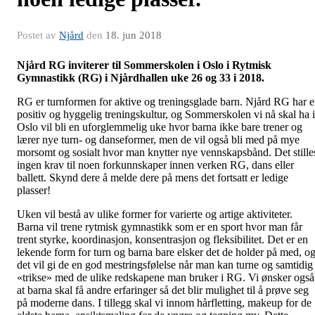
Postet av
Njård
den
18. jun 2018
Njård RG inviterer til Sommerskolen i Oslo i Rytmisk
Gymnastikk (RG) i Njårdhallen uke 26 og 33 i 2018.
RG er turnformen for aktive og treningsglade barn. Njård RG har 
positiv og hyggelig treningskultur, og Sommerskolen vi nå skal ha i
Oslo vil bli en uforglemmelig uke hvor barna ikke bare trener og
lærer nye turn- og danseformer, men de vil også bli med på mye
morsomt og sosialt hvor man knytter nye vennskapsbånd. Det stille
ingen krav til noen forkunnskaper innen verken RG, dans eller
ballett. Skynd dere å melde dere på mens det fortsatt er ledige
plasser!
Uken vil bestå av ulike former for varierte og artige aktiviteter.
Barna vil trene rytmisk gymnastikk som er en sport hvor man får
trent styrke, koordinasjon, konsentrasjon og fleksibilitet. Det er en
lekende form for turn og barna bare elsker det de holder på med, o
det vil gi de en god mestringsfølelse når man kan turne og samtidig
«trikse» med de ulike redskapene man bruker i RG. Vi ønsker også
at barna skal få andre erfaringer så det blir mulighet til å prøve seg
på moderne dans. I tillegg skal vi innom hårfletting, makeup for de