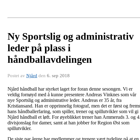
Ny Sportslig og administrativ
leder på plass i
håndballavdelingen
Postet av
Njård
den
6. sep 2018
Njård håndball har styrket laget for foran denne sesongen. Vi er
veldig fornøyd med å kunne presentere Andreas Vinknes som vår
nye Sportslig og administrative leder. Andreas er 35 år, fra
Kristiansand. Han er opprinnelig fotograf, men det er først og frems
hans håndballerfaring, som spiller, trener og spillutvikler som vil gi
Njård håndball et løft. For øyeblikket trener han Ammeruds 3. og 4
divisjonslag for damer, samt at han jobber for Region Øst som
spillutvikler.
De siste par årene har medlemmer og trenere vært tydelige på at en