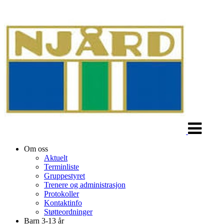
Veksle
navigasjon
Om oss
Aktuelt
Terminliste
Gruppestyret
Trenere og administrasjon
Protokoller
Kontaktinfo
Støtteordninger
Barn 3-13 år