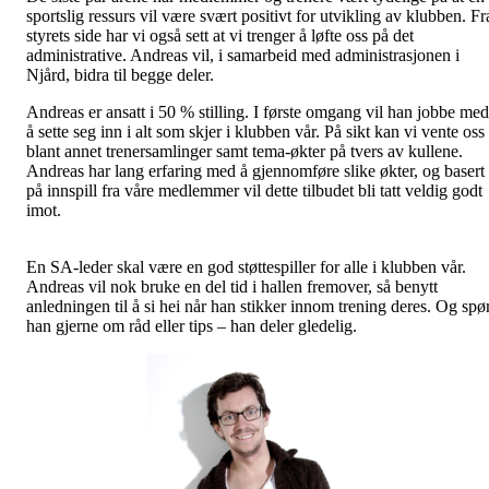
sportslig ressurs vil være svært positivt for utvikling av klubben. Fr
styrets side har vi også sett at vi trenger å løfte oss på det
administrative. Andreas vil, i samarbeid med administrasjonen i
Njård, bidra til begge deler.
Andreas er ansatt i 50 % stilling. I første omgang vil han jobbe med
å sette seg inn i alt som skjer i klubben vår. På sikt kan vi vente oss
blant annet trenersamlinger samt tema-økter på tvers av kullene.
Andreas har lang erfaring med å gjennomføre slike økter, og basert
på innspill fra våre medlemmer vil dette tilbudet bli tatt veldig godt
imot.
En SA-leder skal være en god støttespiller for alle i klubben vår.
Andreas vil nok bruke en del tid i hallen fremover, så benytt
anledningen til å si hei når han stikker innom trening deres. Og spø
han gjerne om råd eller tips – han deler gledelig.