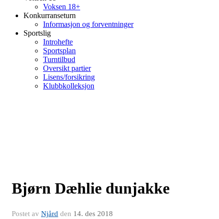
Voksen 18+
Konkurranseturn
Informasjon og forventninger
Sportslig
Introhefte
Sportsplan
Turntilbud
Oversikt partier
Lisens/forsikring
Klubbkolleksjon
Bjørn Dæhlie dunjakke
Postet av
Njård
den
14. des 2018