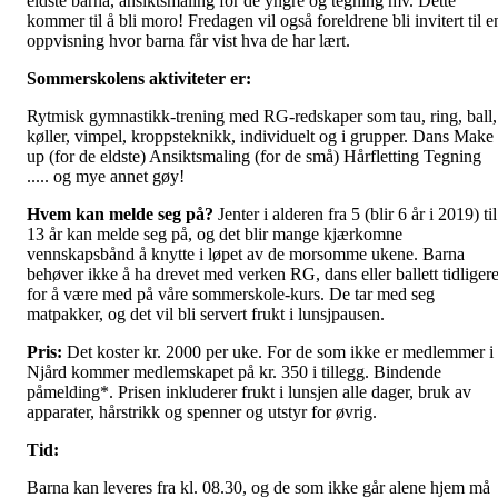
eldste barna, ansiktsmaling for de yngre og tegning mv. Dette
kommer til å bli moro! Fredagen vil også foreldrene bli invitert til e
oppvisning hvor barna får vist hva de har lært.
Sommerskolens aktiviteter er:
Rytmisk gymnastikk-trening med RG-redskaper som tau, ring, ball,
køller, vimpel, kroppsteknikk, individuelt og i grupper. Dans Make
up (for de eldste) Ansiktsmaling (for de små) Hårfletting Tegning
..... og mye annet gøy!
Hvem kan melde seg på?
Jenter i alderen fra 5 (blir 6 år i 2019) til
13 år kan melde seg på, og det blir mange kjærkomne
vennskapsbånd å knytte i løpet av de morsomme ukene. Barna
behøver ikke å ha drevet med verken RG, dans eller ballett tidliger
for å være med på våre sommerskole-kurs. De tar med seg
matpakker, og det vil bli servert frukt i lunsjpausen.
Pris:
Det koster kr. 2000 per uke. For de som ikke er medlemmer i
Njård kommer medlemskapet på kr. 350 i tillegg. Bindende
påmelding*. Prisen inkluderer frukt i lunsjen alle dager, bruk av
apparater, hårstrikk og spenner og utstyr for øvrig.
Tid:
Barna kan leveres fra kl. 08.30, og de som ikke går alene hjem må