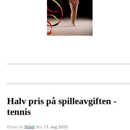
Halv pris på spilleavgiften -
tennis
Postet av
Njård
den
13. aug 2018