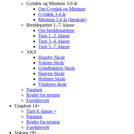
Gymlek og Miniturn 3-6 år
Om Gymlek og Miniturn
Gymlek 3-4 år
Miniturn 5-6 år (førskole)
Breddepartier 1.-7. klasse
Om breddepartiene
Turn 1.-2. klasse
Turn 3.-4. klasse
Turn 5.-7. klasse
AKS
Huseby Skole
Voksen Skole
Grindbakken Skole
Skøyen Skole
Holmen Skole
Vinderen skole
Paraturn
Regler for trening
Foreldrevett
Ungdom 14+
Turn 8. klasse +
Paraturn
Regler for trening
Foreldrevett
Voksen 18+