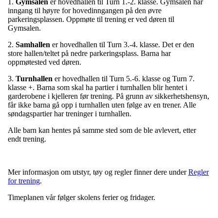
1.
Gymsalen
er hovedhallen til Turn 1.-2. klasse. Gymsalen har
inngang til høyre for hovedinngangen på den øvre
parkeringsplassen. Oppmøte til trening er ved døren til
Gymsalen.
2.
Samhallen
er hovedhallen til Turn 3.-4. klasse. Det er den
store hallen/teltet på nedre parkeringsplass. Barna har
oppmøtested ved døren.
3.
Turnhallen
er hovedhallen til Turn 5.-6. klasse og Turn 7.
klasse +. Barna som skal ha partier i turnhallen blir hentet i
garderobene i kjelleren før trening. På grunn av sikkerhetshensyn,
får ikke barna gå opp i turnhallen uten følge av en trener. Alle
søndagspartier har treninger i turnhallen.
Alle barn kan hentes på samme sted som de ble avlevert, etter
endt trening.
Mer informasjon om utstyr, tøy og regler finner dere under
Regler
for trening
.
Timeplanen vår følger skolens ferier og fridager.