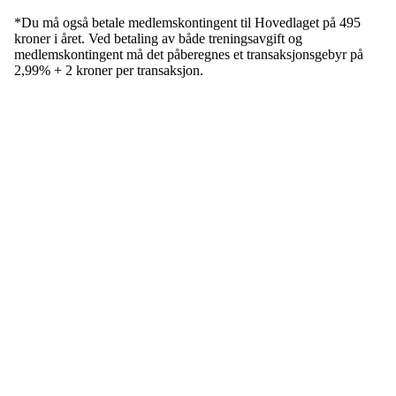
*Du må også betale medlemskontingent til Hovedlaget på 495
kroner i året. Ved betaling av både treningsavgift og
medlemskontingent må det påberegnes et transaksjonsgebyr på
2,99% + 2 kroner per transaksjon.
Velkommen til Njård
Sammen blir vi best!
Sørkedalsveien 106,
0378 Oslo
E-post: info@njaard.no