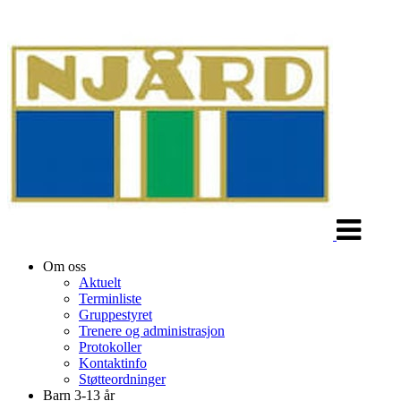
Veksle
navigasjon
Om oss
Aktuelt
Terminliste
Gruppestyret
Trenere og administrasjon
Protokoller
Kontaktinfo
Støtteordninger
Barn 3-13 år