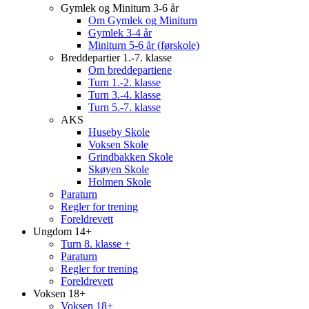
Gymlek og Miniturn 3-6 år
Om Gymlek og Miniturn
Gymlek 3-4 år
Miniturn 5-6 år (førskole)
Breddepartier 1.-7. klasse
Om breddepartiene
Turn 1.-2. klasse
Turn 3.-4. klasse
Turn 5.-7. klasse
AKS
Huseby Skole
Voksen Skole
Grindbakken Skole
Skøyen Skole
Holmen Skole
Paraturn
Regler for trening
Foreldrevett
Ungdom 14+
Turn 8. klasse +
Paraturn
Regler for trening
Foreldrevett
Voksen 18+
Voksen 18+