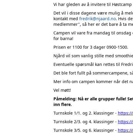
Vi har gleden av å invitere til Høstcamp
Det vil i disse dagene være mulig å mel
kontakt med
fredrik@njaard.no
. Hvis d
medlemmer", så her er det bare å ta me
Campen vil vare fra mandag til onsdag o
for barna!
Prisen er 1100 for 3 dager 0900-1500.
Njård vil som vanlig stille med smooth
Eventuelle spørsmål kan rettes til Fred
Det ble fort fullt på sommercampene, så 
Mer info om campen kommer når det n
Vel møtt!
Påmelding: Nå er alle grupper fulle! Se
inn flere.
Turnskole 1/1. og 2. klassinger -
https:/
Turnskole 2/3. og 4. klassinger -
https:/
Turnskole 3/5. og 6. klassinger -
https:/