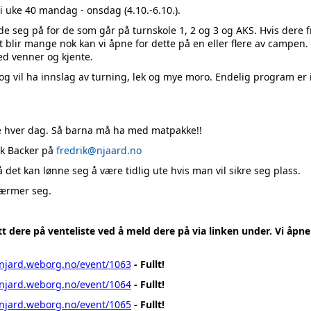
 i uke 40 mandag - onsdag (4.10.-6.10.).
de seg på for de som går på turnskole 1, 2 og 3 og AKS. Hvis dere 
et blir mange nok kan vi åpne for dette på en eller flere av campen
d venner og kjente.
g vil ha innslag av turning, lek og mye moro. Endelig program er ik
ie hver dag. Så barna må ha med matpakke!!
rik Backer på
fredrik@njaard.no
det kan lønne seg å være tidlig ute hvis man vil sikre seg plass.
ærmer seg.
tt dere på venteliste ved å meld dere på via linken under. Vi åpne
/njard.weborg.no/event/1063
- Fullt!
/njard.weborg.no/event/1064
- Fullt!
/njard.weborg.no/event/1065
- Fullt!