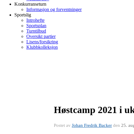
Konkurranseturn
Informasjon og forventninger
Sportslig
Introhefte
Sportsplan
Turntilbud
Oversikt partier
Lisens/forsikring
Klubbkolleksjon
Høstcamp 2021 i uk
Postet av
Johan Fredrik Backer
den
25. au