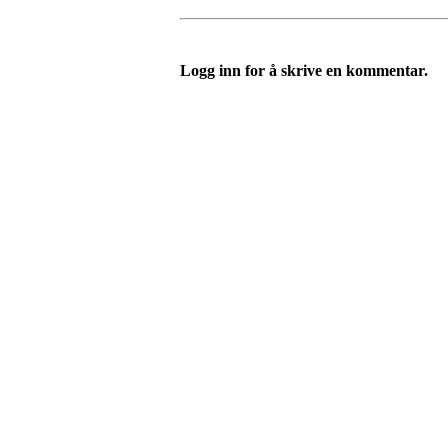
Logg inn for å skrive en kommentar.
Velkommen til Njård
Sammen blir vi best!
Sørkedalsveien 106,
0378 Oslo
E-post: info@njaard.no
Telefon:
23 22 22 50
Organisasjonsnummer: 971435577