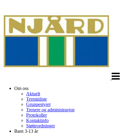
Veksle
navigasjon
Om oss
Aktuelt
Terminliste
Gruppestyret
Trenere og administrasjon
Protokoller
Kontaktinfo
Støtteordninger
Barn 3-13 år