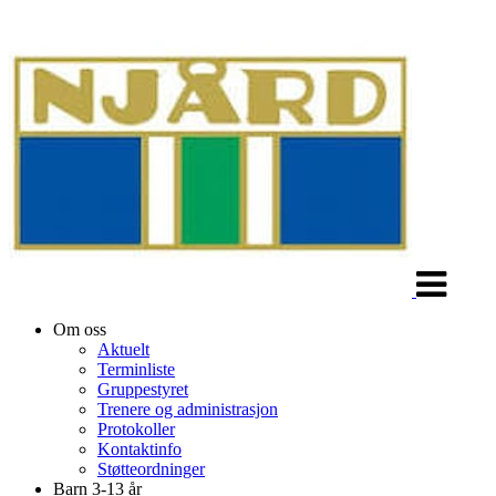
Veksle
navigasjon
Om oss
Aktuelt
Terminliste
Gruppestyret
Trenere og administrasjon
Protokoller
Kontaktinfo
Støtteordninger
Barn 3-13 år