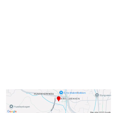
Velkommen til Njård
Sammen blir vi best!
Sørkedalsveien 106,
0378 Oslo
E-post: info@njaard.no
Telefon:
23 22 22 50
Organisasjonsnummer: 971435577
Her finner du oss