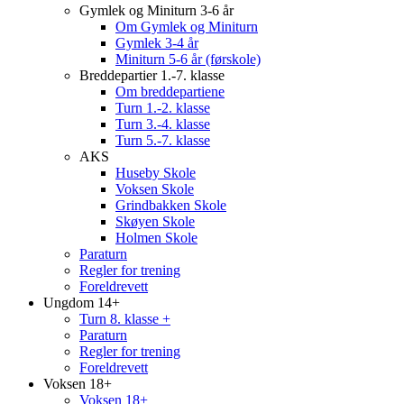
Gymlek og Miniturn 3-6 år
Om Gymlek og Miniturn
Gymlek 3-4 år
Miniturn 5-6 år (førskole)
Breddepartier 1.-7. klasse
Om breddepartiene
Turn 1.-2. klasse
Turn 3.-4. klasse
Turn 5.-7. klasse
AKS
Huseby Skole
Voksen Skole
Grindbakken Skole
Skøyen Skole
Holmen Skole
Paraturn
Regler for trening
Foreldrevett
Ungdom 14+
Turn 8. klasse +
Paraturn
Regler for trening
Foreldrevett
Voksen 18+
Voksen 18+