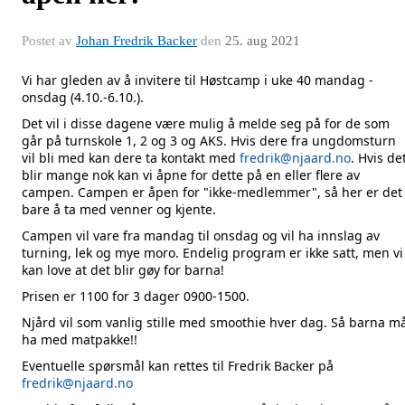
Postet av
Johan Fredrik Backer
den
25. aug 2021
Vi har gleden av å invitere til Høstcamp i uke 40 mandag -
onsdag (4.10.-6.10.).
Det vil i disse dagene være mulig å melde seg på for de som
går på turnskole 1, 2 og 3 og AKS. Hvis dere fra ungdomsturn
vil bli med kan dere ta kontakt med
fredrik@njaard.no
. Hvis de
blir mange nok kan vi åpne for dette på en eller flere av
campen. Campen er åpen for "ikke-medlemmer", så her er det
bare å ta med venner og kjente.
Campen vil vare fra mandag til onsdag og vil ha innslag av
turning, lek og mye moro. Endelig program er ikke satt, men vi
kan love at det blir gøy for barna!
Prisen er 1100 for 3 dager 0900-1500.
Njård vil som vanlig stille med smoothie hver dag. Så barna m
ha med matpakke!!
Eventuelle spørsmål kan rettes til Fredrik Backer på
fredrik@njaard.no