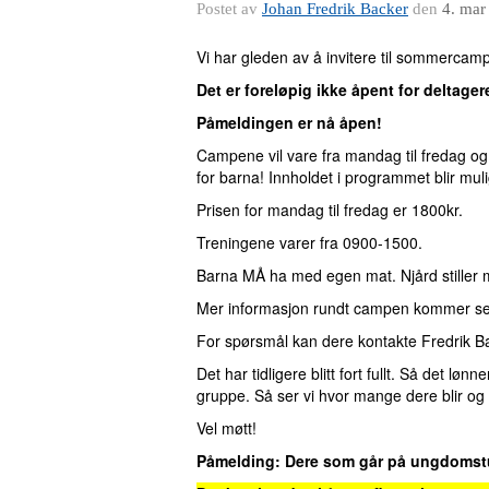
Postet av
Johan Fredrik Backer
den
4. mar
Vi har gleden av å invitere til sommercamp 
Det er foreløpig ikke åpent for deltage
Påmeldingen er nå åpen!
Campene vil vare fra mandag til fredag og v
for barna! Innholdet i programmet blir mul
Prisen for mandag til fredag er 1800kr.
Treningene varer fra 0900-1500.
Barna MÅ ha med egen mat. Njård stiller
Mer informasjon rundt campen kommer se
For spørsmål kan dere kontakte Fredrik B
Det har tidligere blitt fort fullt. Så det 
gruppe. Så ser vi hvor mange dere blir og
Vel møtt!
Påmelding: Dere som går på ungdomstu