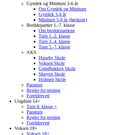
Gymlek og Miniturn 3-6 år
Om Gymlek og Miniturn
Gymlek 3-4 år
Miniturn 5-6 år (førskole)
Breddepartier 1.-7. klasse
Om breddepartiene
Turn 1.-2. klasse
Turn 3.-4. klasse
Turn 5.-7. klasse
AKS
Huseby Skole
Voksen Skole
Grindbakken Skole
Skøyen Skole
Holmen Skole
Paraturn
Regler for trening
Foreldrevett
Ungdom 14+
Turn 8. klasse +
Paraturn
Regler for trening
Foreldrevett
Voksen 18+
Voksen 18+