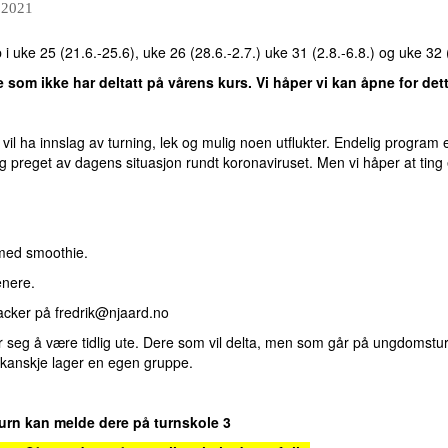
 2021
i uke 25 (21.6.-25.6), uke 26 (28.6.-2.7.) uke 31 (2.8.-6.8.) og uke 32 (
re som ikke har deltatt på vårens kurs. Vi håper vi kan åpne for de
il ha innslag av turning, lek og mulig noen utflukter. Endelig program er
ig preget av dagens situasjon rundt koronaviruset. Men vi håper at ting 
 med smoothie.
nere.
acker på fredrik@njaard.no
lønner seg å være tidlig ute. Dere som vil delta, men som går på ungdomst
 kanskje lager en egen gruppe.
rn kan melde dere på turnskole 3