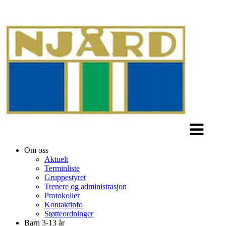
Veksle
navigasjon
Om oss
Aktuelt
Terminliste
Gruppestyret
Trenere og administrasjon
Protokoller
Kontaktinfo
Støtteordninger
Barn 3-13 år