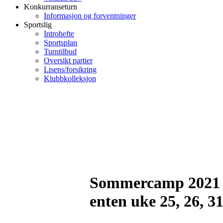
Konkurranseturn
Informasjon og forventninger
Sportslig
Introhefte
Sportsplan
Turntilbud
Oversikt partier
Lisens/forsikring
Klubbkolleksjon
Sommercamp 2021 fo
enten uke 25, 26, 31