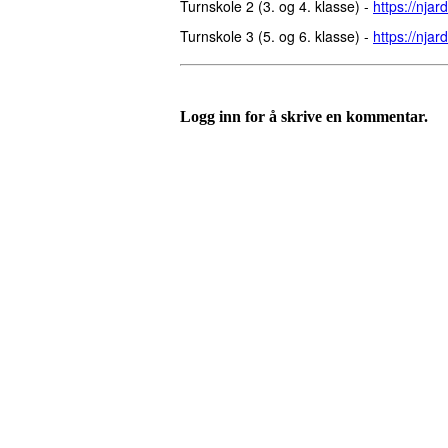
Turnskole 2 (3. og 4. klasse) -
https://nja
Turnskole 3 (5. og 6. klasse) -
https://nja
Logg inn for å skrive en kommentar.
Velkommen til Njård
Sammen blir vi best!
Sørkedalsveien 106,
0378 Oslo
E-post: info@njaard.no
Telefon:
23 22 22 50